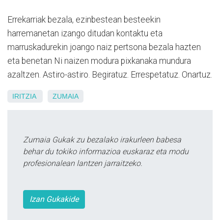
Errekarriak bezala, ezinbestean besteekin
harremanetan izango ditudan kontaktu eta
marruskadurekin joango naiz pertsona bezala hazten
eta benetan Ni naizen modura pixkanaka mundura
azaltzen. Astiro-astiro. Begiratuz. Errespetatuz. Onartuz.
IRITZIA
ZUMAIA
Zumaia Gukak zu bezalako irakurleen babesa
behar du tokiko informazioa euskaraz eta modu
profesionalean lantzen jarraitzeko.
Izan Gukakide