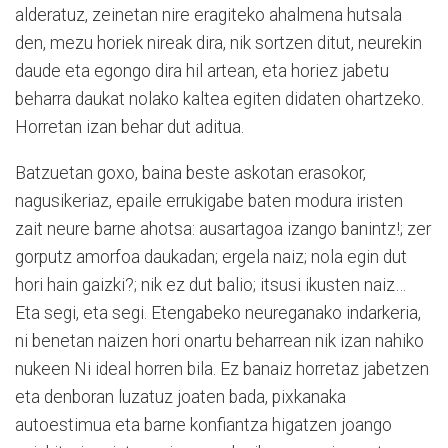
alderatuz, zeinetan nire eragiteko ahalmena hutsala
den, mezu horiek nireak dira, nik sortzen ditut, neurekin
daude eta egongo dira hil artean, eta horiez jabetu
beharra daukat nolako kaltea egiten didaten ohartzeko.
Horretan izan behar dut aditua.
Batzuetan goxo, baina beste askotan erasokor,
nagusikeriaz, epaile errukigabe baten modura iristen
zait neure barne ahotsa: ausartagoa izango banintz!; zer
gorputz amorfoa daukadan; ergela naiz; nola egin dut
hori hain gaizki?; nik ez dut balio; itsusi ikusten naiz…
Eta segi, eta segi. Etengabeko neureganako indarkeria,
ni benetan naizen hori onartu beharrean nik izan nahiko
nukeen Ni ideal horren bila. Ez banaiz horretaz jabetzen
eta denboran luzatuz joaten bada, pixkanaka
autoestimua eta barne konfiantza higatzen joango