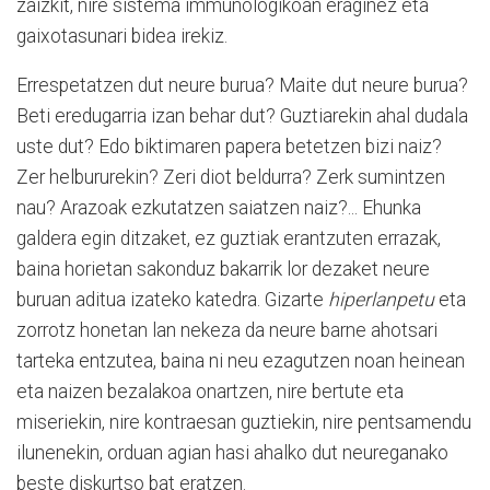
zaizkit, nire sistema immunologikoan eraginez eta
gaixotasunari bidea irekiz.
Errespetatzen dut neure burua? Maite dut neure burua?
Beti eredugarria izan behar dut? Guztiarekin ahal dudala
uste dut? Edo biktimaren papera betetzen bizi naiz?
Zer helbururekin? Zeri diot beldurra? Zerk sumintzen
nau? Arazoak ezkutatzen saiatzen naiz?... Ehunka
galdera egin ditzaket, ez guztiak erantzuten errazak,
baina horietan sakonduz bakarrik lor dezaket neure
buruan aditua izateko katedra. Gizarte
hiperlanpetu
eta
zorrotz honetan lan nekeza da neure barne ahotsari
tarteka entzutea, baina ni neu ezagutzen noan heinean
eta naizen bezalakoa onartzen, nire bertute eta
miseriekin, nire kontraesan guztiekin, nire pentsamendu
ilunenekin, orduan agian hasi ahalko dut neureganako
beste diskurtso bat eratzen.