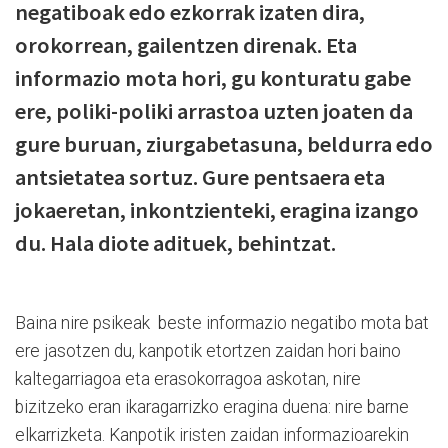
negatiboak edo ezkorrak izaten dira,
orokorrean, gailentzen direnak. Eta
informazio mota hori, gu konturatu gabe
ere, poliki-poliki arrastoa uzten joaten da
gure buruan, ziurgabetasuna, beldurra edo
antsietatea sortuz. Gure pentsaera eta
jokaeretan, inkontzienteki, eragina izango
du. Hala diote adituek, behintzat.
Baina nire psikeak beste informazio negatibo mota bat
ere jasotzen du, kanpotik etortzen zaidan hori baino
kaltegarriagoa eta erasokorragoa askotan, nire
bizitzeko eran ikaragarrizko eragina duena: nire barne
elkarrizketa. Kanpotik iristen zaidan informazioarekin