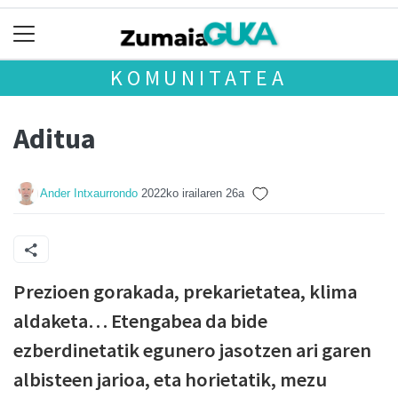
KOMUNITATEA
Aditua
Ander Intxaurrondo
2022ko irailaren 26a
Prezioen gorakada, prekarietatea, klima
aldaketa… Etengabea da bide
ezberdinetatik egunero jasotzen ari garen
albisteen jarioa, eta horietatik, mezu