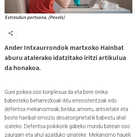
Estresdun pertsona. (Pexels)
Ander Intxaurrondok martxoko Hainbat
aburu atalerako idatzitako iritzi artikulua
da honakoa.
Gure psikea oso konplexua da eta bere oreka
babesteko beharrezkoak ditu erresistentziak edo
defentsa mekanismoak; beldur, amorru, antsietate eta
beste hainbat emozio desatseginetatik babestu ahal
izateko. Defentsa psikikorik gabeko mundu batean oso
zaurgarri eta ahul azalduko ginateke. Mekanismo hauek