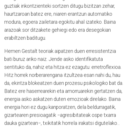
guztiak inkontzienteki sortzen ditugu bizitzan zehar,
haurtzaroan batez ere, niaren erantzun automatiko
modura, egoera zailetara egokitu ahal izateko. Baina
arazoak sor ditzakete gehiegi edo era desegokian
erabiltzen baditugu.
Hemen Gestalt teoriak aipatzen duen erresistentzia
bati buruz ariko naiz. Jende asko identifikatuta
sentituko da, nahiz eta hitza ez ezagutu: erretroflexioa.
Hitz horrek norberarengana itzultzea esan nahi du, hau
da, ekintza blokeatzen duen prozesu psikologiko bat da.
Batez ere haserrearekin eta amorruarekin gertatzen da,
energia asko askatzen duten emozioak direlako. Baina
energia hori ez dugu kanporatzen, dela beldurragatik,
gizartearen presioagatik −agresibitateak ospe txarra
dauka gizartean−, txikitatik horrela irakatsi digutelako...