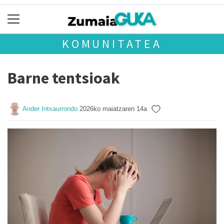
KOMUNITATEA
Barne tentsioak
Ander Intxaurrondo
2026ko maiatzaren 14a