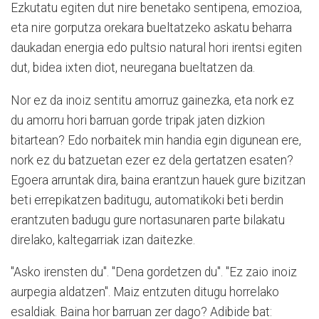
Ezkutatu egiten dut nire benetako sentipena, emozioa,
eta nire gorputza orekara bueltatzeko askatu beharra
daukadan energia edo pultsio natural hori irentsi egiten
dut, bidea ixten diot, neuregana bueltatzen da.
Nor ez da inoiz sentitu amorruz gainezka, eta nork ez
du amorru hori barruan gorde tripak jaten dizkion
bitartean? Edo norbaitek min handia egin digunean ere,
nork ez du batzuetan ezer ez dela gertatzen esaten?
Egoera arruntak dira, baina erantzun hauek gure bizitzan
beti errepikatzen baditugu, automatikoki beti berdin
erantzuten badugu gure nortasunaren parte bilakatu
direlako, kaltegarriak izan daitezke.
"Asko irensten du". "Dena gordetzen du". "Ez zaio inoiz
aurpegia aldatzen". Maiz entzuten ditugu horrelako
esaldiak. Baina hor barruan zer dago? Adibide bat: