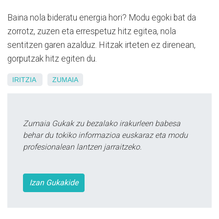
Baina nola bideratu energia hori? Modu egoki bat da
zorrotz, zuzen eta errespetuz hitz egitea, nola
sentitzen garen azalduz. Hitzak irteten ez direnean,
gorputzak hitz egiten du.
IRITZIA
ZUMAIA
Zumaia Gukak zu bezalako irakurleen babesa
behar du tokiko informazioa euskaraz eta modu
profesionalean lantzen jarraitzeko.
Izan Gukakide