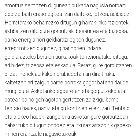
amorrua sentitzen dugunean bulkada nagusia norbaiti
edo zerbaiti eraso egitea izan daiteke; jotzea, adibidez.
Horretarako beharrezko ditugun giharrak inkontzienteki
aktibatzen ditu gure gorputzak, besaurrea eta bizepsa,
baina energia hori geldiarazi egiten dugunez,
erreprimitzen dugunez, gihar horien indarra
geldiarazteko beraien aurkakoak tentsionatuko ditugu;
adibidez, trizepsa eta eskapula. Beraz, gure gorputzaren
bi zati horiek aurkako norabideetan ari dira tiraka,
kaltetzen ari zaigun barne borroka gogor batean daude
murgilduta. Askotariko egoeretan eta gorputzeko atal
batean baino gehiagotan gertatzen zaizkigu barne
tentsio hauek, nahiz eta gu kontziente ez izan. Tentsio
eta blokeo hauek izango dira askotan gure gorputzean
nabarituko ditugun ondoez eta itxuraz arrazoirik gabeko
minen erantzule nagusietakoak.