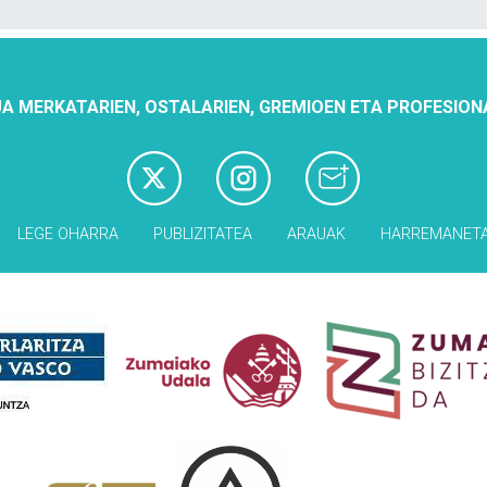
A MERKATARIEN, OSTALARIEN, GREMIOEN ETA PROFESION
LEGE OHARRA
PUBLIZITATEA
ARAUAK
HARREMANET
Babesleak