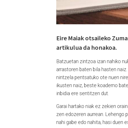
Eire Maiak otsaileko Zumai
artikulua da honakoa.
Batzuetan zintzoa izan nahiko nuk
arrastoren baten bila hasten naiz.
nintzela pentsatuko ote nuen nir
ikusten naiz, beste koaderno bat
inbidia ere sentitzen dut.
Garai hartako niak ez zekien orai
zen edozeren aurrean. Lehengo per
nahi gabe edo nahita, hasi duen e