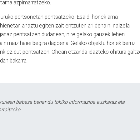
ztarna azpimarratzeko.
nguruko pertsonetan pentsatzeko. Esaldi honek ama
hienetan ahaztu egiten zait entzuten ari dena ni naizela.
aganaz pentsatzen dudanean; nire gelako gauzek lehen
a ni naiz haiei begira dagoena. Gelako objektu horiek berriz
rik ez dut pentsatzen. Ohean etzanda idazteko ohitura galt
udan bakarra.
urleen babesa behar du tokiko informazioa euskaraz eta
rraitzeko.