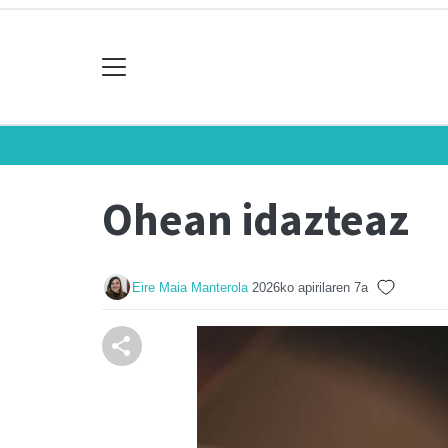
Ohean idazteaz
Eire Maia Manterola
2026ko apirilaren 7a