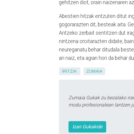
gehitzen diot, orain naizenaren a
Abestien hitzak entzuten ditut i
gogorarazten dit, besteak aita. Ge
Antzeko zerbait sentitzen dut ir
nintzena oroitarazten didate, bain
neureganatu behar ditudala beste
ari naiz, eta agian hori da behar d
IRITZIA
ZUMAIA
Zumaia Gukak zu bezalako irak
modu profesionalean lantzen ja
Izan Gukakide