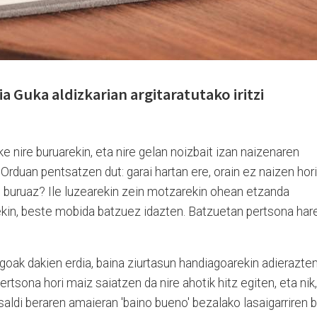
a Guka aldizkarian argitaratutako iritzi
e nire buruarekin, eta nire gelan noizbait izan naizenaren
 Orduan pentsatzen dut: garai hartan ere, orain ez naizen hori
e buruaz? Ile luzearekin zein motzarekin ohean etzanda
ekin, beste mobida batzuez idazten. Batzuetan pertsona har
ngoak dakien erdia, baina ziurtasun handiagoarekin adierazte
tsona hori maiz saiatzen da nire ahotik hitz egiten, eta nik,
saldi beraren amaieran 'baino bueno' bezalako lasaigarriren 