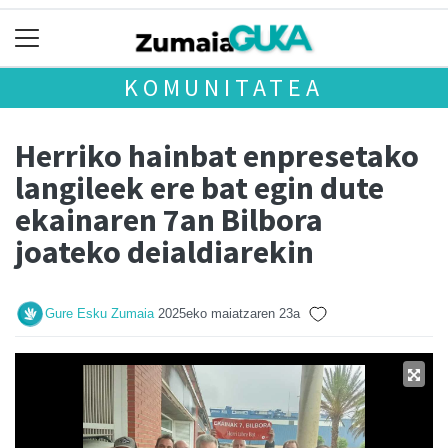
KOMUNITATEA
Herriko hainbat enpresetako
langileek ere bat egin dute
ekainaren 7an Bilbora
joateko deialdiarekin
Gure Esku Zumaia
2025eko maiatzaren 23a