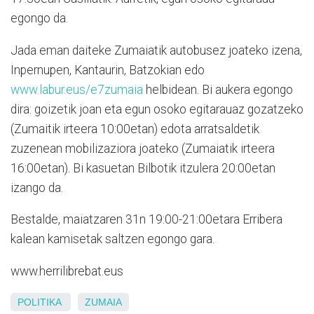
egongo da.
Jada eman daiteke Zumaiatik autobusez joateko izena,
Inpernupen, Kantaurin, Batzokian edo
www.labur.eus/e7zumaia
helbidean. Bi aukera egongo
dira: goizetik joan eta egun osoko egitarauaz gozatzeko
(Zumaitik irteera 10:00etan) edota arratsaldetik
zuzenean mobilizaziora joateko (Zumaiatik irteera
16:00etan). Bi kasuetan Bilbotik itzulera 20:00etan
izango da.
Bestalde, maiatzaren 31n 19:00-21:00etara Erribera
kalean kamisetak saltzen egongo gara.
www.herrilibrebat.eus
POLITIKA
ZUMAIA