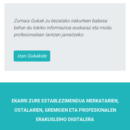
Zumaia Gukak zu bezalako irakurleen babesa
behar du tokiko informazioa euskaraz eta modu
profesionalean lantzen jarraitzeko.
Izan Gukakide
EKARRI ZURE ESTABLEZIMENDUA MERKATARIEN,
OSTALARIEN, GREMIOEN ETA PROFESIONALEN
ERAKUSLEIHO DIGITALERA