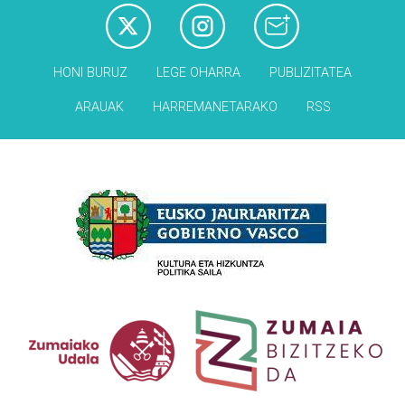
HONI BURUZ
LEGE OHARRA
PUBLIZITATEA
ARAUAK
HARREMANETARAKO
RSS
Babesleak