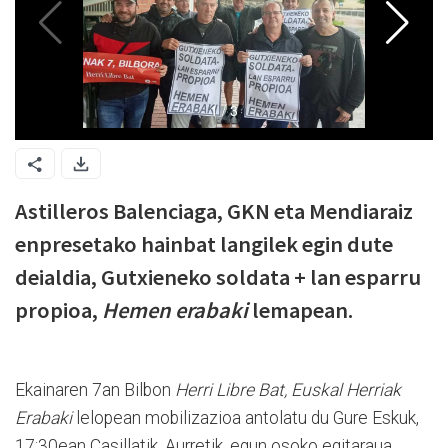
Astilleros Balenciaga, GKN eta Mendiaraiz
enpresetako hainbat langilek egin dute
deialdia, Gutxieneko soldata + lan esparru
propioa,
Hemen erabaki
lemapean.
Ekainaren 7an Bilbon
Herri Libre Bat, Euskal Herriak
Erabaki
lelopean mobilizazioa antolatu du Gure Eskuk,
17:30ean Casillatik. Aurretik, egun osoko egitaraua