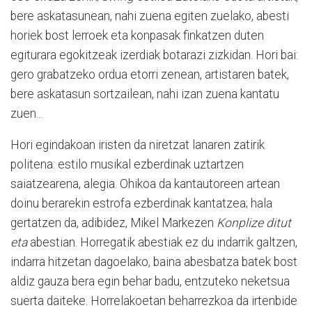
bere askatasunean, nahi zuena egiten zuelako, abesti
horiek bost lerroek eta konpasak finkatzen duten
egiturara egokitzeak izerdiak botarazi zizkidan. Hori bai:
gero grabatzeko ordua etorri zenean, artistaren batek,
bere askatasun sortzailean, nahi izan zuena kantatu
zuen...
Hori egindakoan iristen da niretzat lanaren zatirik
politena: estilo musikal ezberdinak uztartzen
saiatzearena, alegia. Ohikoa da kantautoreen artean
doinu berarekin estrofa ezberdinak kantatzea; hala
gertatzen da, adibidez, Mikel Markezen
Konplize ditut
eta
abestian. Horregatik abestiak ez du indarrik galtzen,
indarra hitzetan dagoelako, baina abesbatza batek bost
aldiz gauza bera egin behar badu, entzuteko neketsua
suerta daiteke. Horrelakoetan beharrezkoa da irtenbide