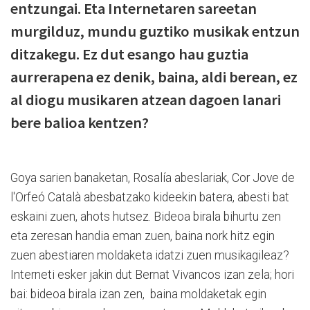
entzungai. Eta Internetaren sareetan
murgilduz, mundu guztiko musikak entzun
ditzakegu. Ez dut esango hau guztia
aurrerapena ez denik, baina, aldi berean, ez
al diogu musikaren atzean dagoen lanari
bere balioa kentzen?
Goya sarien banaketan, Rosalía abeslariak, Cor Jove de
l'Orfeó Català abesbatzako kideekin batera, abesti bat
eskaini zuen, ahots hutsez. Bideoa birala bihurtu zen
eta zeresan handia eman zuen, baina nork hitz egin
zuen abestiaren moldaketa idatzi zuen musikagileaz?
Interneti esker jakin dut Bernat Vivancos izan zela; hori
bai: bideoa birala izan zen, baina moldaketak egin