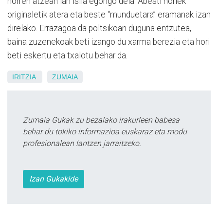
horren atzean lan isila egongo dela. Abesti horiek
originaletik atera eta beste “munduetara” eramanak izan
direlako. Errazagoa da poltsikoan duguna entzutea,
baina zuzenekoak beti izango du xarma berezia eta hori
beti eskertu eta txalotu behar da.
IRITZIA
ZUMAIA
Zumaia Gukak zu bezalako irakurleen babesa
behar du tokiko informazioa euskaraz eta modu
profesionalean lantzen jarraitzeko.
Izan Gukakide