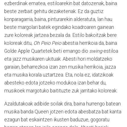
ezberdinak ematea, estiloarekin bat datozenak, baina
beste zerbait gehitu dezaketenak. Ez da guztiz
konparagarria, baina, pinturarekin alderatuta, lan hau
beste margolari batek egindako koadroaren gainean
zure koloreak jartzea bezala da. Estilo bakoitzak bere
koloreak ditu,
Oh Peio Peio
abestia herrikoia da, baina
Golde Apple Quartetek beti emango dio
swing
estiloa
eta jazz musikaren ukituak. Abesti hori moldatzeko
garaian, beharrezkoa izan zen musika herrikoia, jazza
eta musika korala uztartzea. Eta, nola ez, idatzikoak
abesteko edota jotzeko modukoa izan behar du,
musikoek margotuko baitituzte zuk jarritako koloreak.
Azaldutakoak adibide soilak dira, baina hurrengo batean
musika banda Queen jotzen edota abesbatza bat kanta
ezagun bat eskaintzen ikusten baduzue, gogoratu