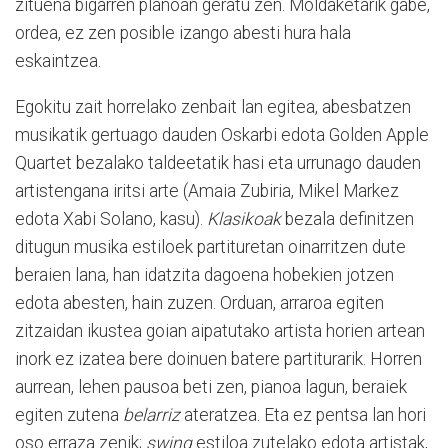
zituena bigarren planoan geratu zen. Moldaketarik gabe,
ordea, ez zen posible izango abesti hura hala
eskaintzea.
Egokitu zait horrelako zenbait lan egitea, abesbatzen
musikatik gertuago dauden Oskarbi edota Golden Apple
Quartet bezalako taldeetatik hasi eta urrunago dauden
artistengana iritsi arte (Amaia Zubiria, Mikel Markez
edota Xabi Solano, kasu).
Klasikoak
bezala definitzen
ditugun musika estiloek partituretan oinarritzen dute
beraien lana, han idatzita dagoena hobekien jotzen
edota abesten, hain zuzen. Orduan, arraroa egiten
zitzaidan ikustea goian aipatutako artista horien artean
inork ez izatea bere doinuen batere partiturarik. Horren
aurrean, lehen pausoa beti zen, pianoa lagun, beraiek
egiten zutena
belarriz
ateratzea. Eta ez pentsa lan hori
oso erraza zenik;
swing
estiloa zutelako edota artistak,