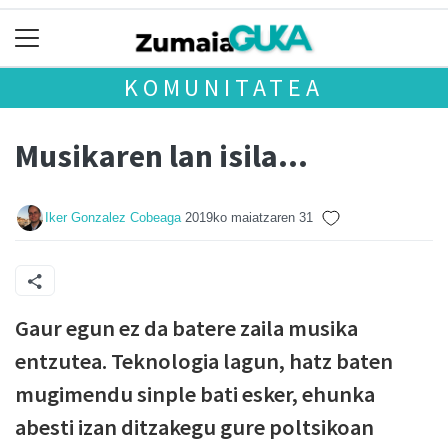
KOMUNITATEA
Musikaren lan isila...
Iker Gonzalez Cobeaga
2019ko maiatzaren 31
Gaur egun ez da batere zaila musika
entzutea. Teknologia lagun, hatz baten
mugimendu sinple bati esker, ehunka
abesti izan ditzakegu gure poltsikoan