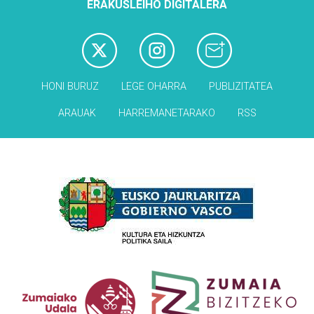
ERAKUSLEIHO DIGITALERA
HONI BURUZ
LEGE OHARRA
PUBLIZITATEA
ARAUAK
HARREMANETARAKO
RSS
Babesleak