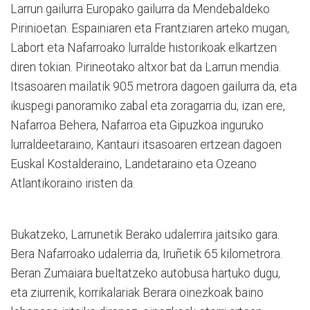
Larrun gailurra Europako gailurra da Mendebaldeko
Pirinioetan. Espainiaren eta Frantziaren arteko mugan,
Labort eta Nafarroako lurralde historikoak elkartzen
diren tokian. Pirineotako altxor bat da Larrun mendia.
Itsasoaren mailatik 905 metrora dagoen gailurra da, eta
ikuspegi panoramiko zabal eta zoragarria du, izan ere,
Nafarroa Behera, Nafarroa eta Gipuzkoa inguruko
lurraldeetaraino, Kantauri itsasoaren ertzean dagoen
Euskal Kostalderaino, Landetaraino eta Ozeano
Atlantikoraino iristen da.
Bukatzeko, Larrunetik Berako udalerrira jaitsiko gara.
Bera Nafarroako udalerria da, Iruñetik 65 kilometrora.
Beran Zumaiara bueltatzeko autobusa hartuko dugu,
eta ziurrenik, korrikalariak Berara oinezkoak baino