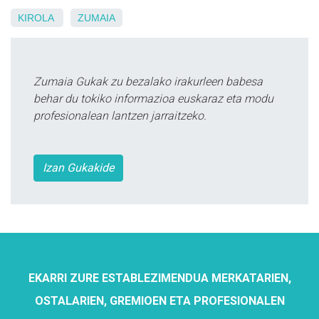
KIROLA
ZUMAIA
Zumaia Gukak zu bezalako irakurleen babesa
behar du tokiko informazioa euskaraz eta modu
profesionalean lantzen jarraitzeko.
Izan Gukakide
EKARRI ZURE ESTABLEZIMENDUA MERKATARIEN,
OSTALARIEN, GREMIOEN ETA PROFESIONALEN