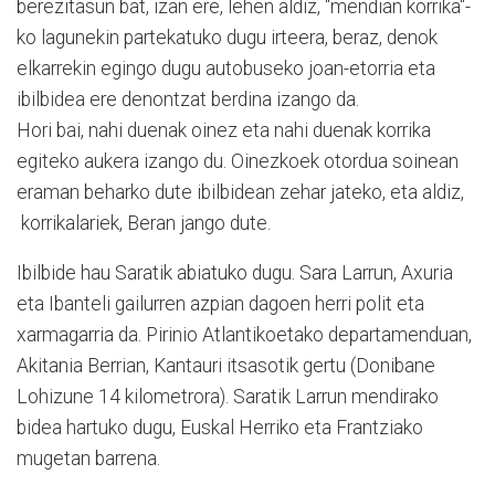
berezitasun bat, izan ere, lehen aldiz, “mendian korrika"-
ko lagunekin partekatuko dugu irteera, beraz, denok
elkarrekin egingo dugu autobuseko joan-etorria eta
ibilbidea ere denontzat berdina izango da.
Hori bai, nahi duenak oinez eta nahi duenak korrika
egiteko aukera izango du. Oinezkoek otordua soinean
eraman beharko dute ibilbidean zehar jateko, eta aldiz,
korrikalariek, Beran jango dute.
Ibilbide hau Saratik abiatuko dugu. Sara Larrun, Axuria
eta Ibanteli gailurren azpian dagoen herri polit eta
xarmagarria da. Pirinio Atlantikoetako departamenduan,
Akitania Berrian, Kantauri itsasotik gertu (Donibane
Lohizune 14 kilometrora). Saratik Larrun mendirako
bidea hartuko dugu, Euskal Herriko eta Frantziako
mugetan barrena.