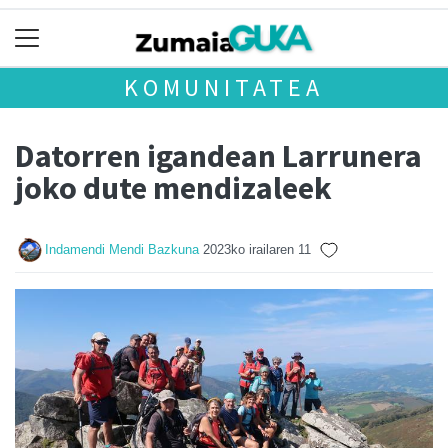
KOMUNITATEA
Datorren igandean Larrunera
joko dute mendizaleek
Indamendi Mendi Bazkuna
2023ko irailaren 11