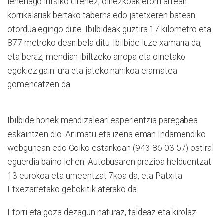
lehenago iritsiko direnez, oinezkoak etorri artean
korrikalariak bertako taberna edo jatetxeren batean
otordua egingo dute. Ibilbideak guztira 17 kilometro eta
877 metroko desnibela ditu. Ibilbide luze xamarra da,
eta beraz, mendian ibiltzeko arropa eta oinetako
egokiez gain, ura eta jateko nahikoa eramatea
gomendatzen da.
Ibilbide honek mendizaleari esperientzia paregabea
eskaintzen dio. Animatu eta izena eman Indamendiko
webgunean edo Goiko estankoan (943-86 03 57) ostiral
eguerdia baino lehen. Autobusaren prezioa helduentzat
13 eurokoa eta umeentzat 7koa da, eta Patxita
Etxezarretako geltokitik aterako da.
Etorri eta goza dezagun naturaz, taldeaz eta kirolaz.