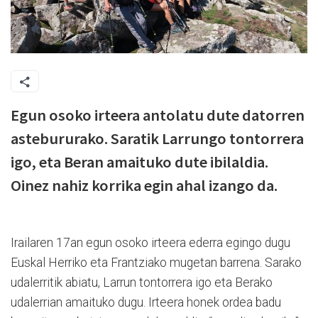
Egun osoko irteera antolatu dute datorren
astebururako. Saratik Larrungo tontorrera
igo, eta Beran amaituko dute ibilaldia.
Oinez nahiz korrika egin ahal izango da.
Irailaren 17an egun osoko irteera ederra egingo dugu
Euskal Herriko eta Frantziako mugetan barrena. Sarako
udalerritik abiatu, Larrun tontorrera igo eta Berako
udalerrian amaituko dugu. Irteera honek ordea badu