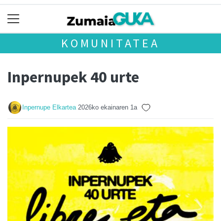
KOMUNITATEA
Inpernupek 40 urte
Inpernupe Elkartea
2026ko ekainaren 1a