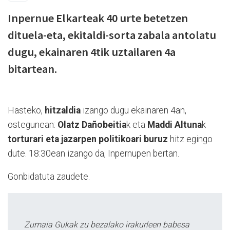
Inpernue Elkarteak 40 urte betetzen
dituela-eta, ekitaldi-sorta zabala antolatu
dugu, ekainaren 4tik uztailaren 4a
bitartean.
Hasteko,
hitzaldia
izango dugu ekainaren 4an,
ostegunean:
Olatz Dañobeitia
k eta
Maddi Altuna
k
torturari eta jazarpen politikoari buruz
hitz egingo
dute. 18:30ean izango da, Inpernupen bertan.
Gonbidatuta zaudete.
Zumaia Gukak zu bezalako irakurleen babesa