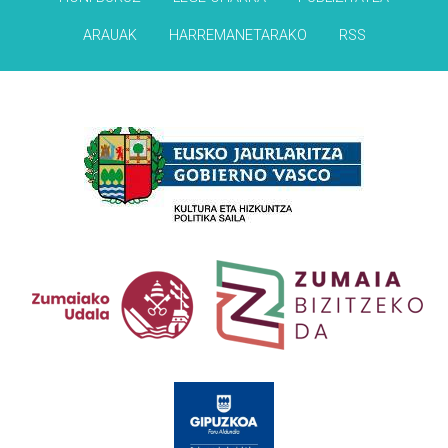
ARAUAK
HARREMANETARAKO
RSS
Babesleak