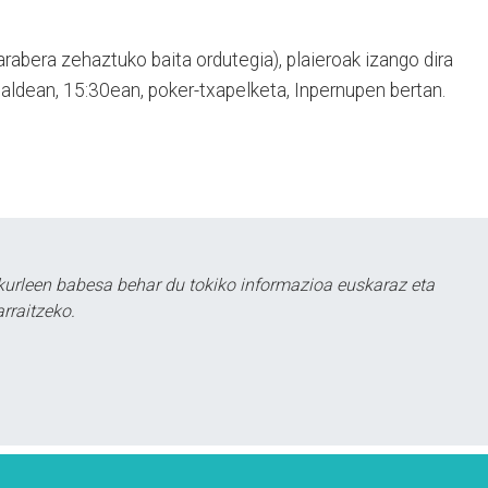
rabera zehaztuko baita ordutegia), plaieroak izango dira
aldean, 15:30ean, poker-txapelketa, Inpernupen bertan.
urleen babesa behar du tokiko informazioa euskaraz eta
rraitzeko.