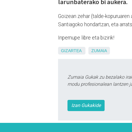
larunbaterako bi aukera.
Goizean zehar (talde-kopuruaren a
Santiagoko hondartzan, eta arrats
Inpernupe libre eta bizirik!
GIZARTEA
ZUMAIA
Zumaia Gukak zu bezalako irak
modu profesionalean lantzen ja
Izan Gukakide