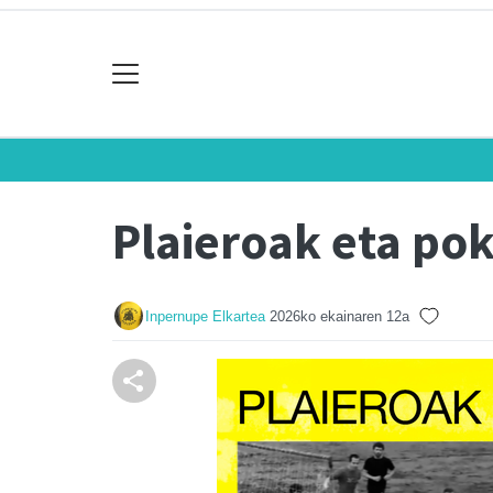
Plaieroak eta po
Inpernupe Elkartea
2026ko ekainaren 12a