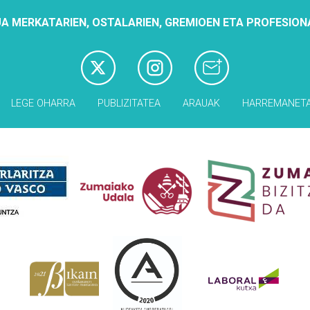
A MERKATARIEN, OSTALARIEN, GREMIOEN ETA PROFESION
LEGE OHARRA
PUBLIZITATEA
ARAUAK
HARREMANET
Babesleak