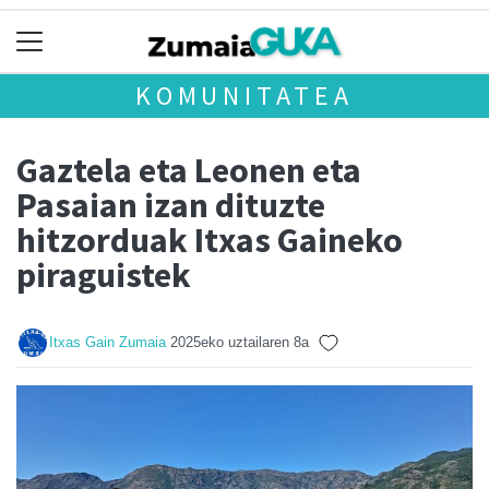
KOMUNITATEA
Gaztela eta Leonen eta
Pasaian izan dituzte
hitzorduak Itxas Gaineko
piraguistek
Itxas Gain Zumaia
2025eko uztailaren 8a