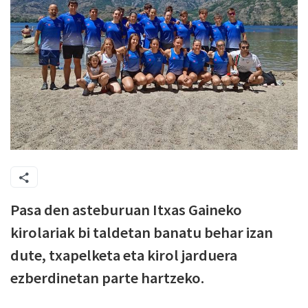
Pasa den asteburuan Itxas Gaineko
kirolariak bi taldetan banatu behar izan
dute, txapelketa eta kirol jarduera
ezberdinetan parte hartzeko.