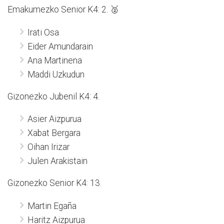
Emakumezko Senior K4: 2. 🥈
Irati Osa
Eider Amundarain
Ana Martinena
Maddi Uzkudun
Gizonezko Jubenil K4: 4.
Asier Aizpurua
Xabat Bergara
Oihan Irizar
Julen Arakistain
Gizonezko Senior K4: 13.
Martin Egaña
Haritz Aizpurua