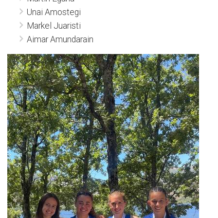
Unai Amostegi
Markel Juaristi
Aimar Amundarain