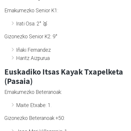
Emakumezko Senior K1:
Irati Osa: 2° 🥈
Gizonezko Senior K2: 9°
Iñaki Fernandez
Haritz Aizpurua
Euskadiko Itsas Kayak Txapelketa
(Pasaia)
Emakumezko Beteranoak:
Maite Etxabe: 1.
Gizonezko Beteranoak +50: