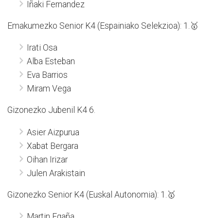
Iñaki Fernandez
Emakumezko Senior K4 (Espainiako Selekzioa): 1.🥇
Irati Osa
Alba Esteban
Eva Barrios
Miram Vega
Gizonezko Jubenil K4 6.
Asier Aizpurua
Xabat Bergara
Oihan Irizar
Julen Arakistain
Gizonezko Senior K4 (Euskal Autonomia): 1.🥇
Martin Egaña