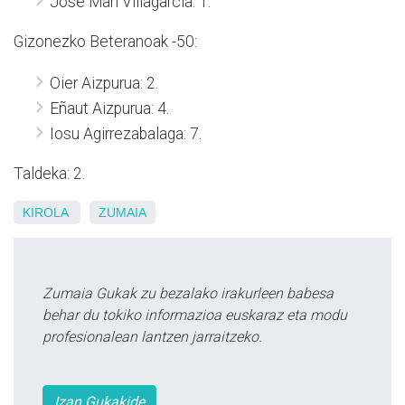
Jose Mari Villagarcia: 1.
Gizonezko Beteranoak -50:
Oier Aizpurua: 2.
Eñaut Aizpurua: 4.
Iosu Agirrezabalaga: 7.
Taldeka: 2.
KIROLA
ZUMAIA
Zumaia Gukak zu bezalako irakurleen babesa
behar du tokiko informazioa euskaraz eta modu
profesionalean lantzen jarraitzeko.
Izan Gukakide