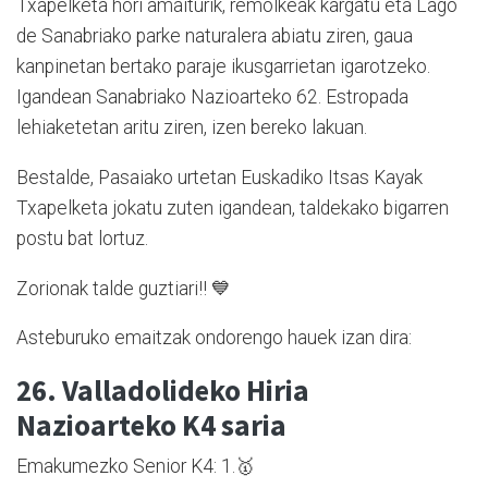
Txapelketa hori amaiturik, remolkeak kargatu eta Lago
de Sanabriako parke naturalera abiatu ziren, gaua
kanpinetan bertako paraje ikusgarrietan igarotzeko.
Igandean Sanabriako Nazioarteko 62. Estropada
lehiaketetan aritu ziren, izen bereko lakuan.
Bestalde, Pasaiako urtetan Euskadiko Itsas Kayak
Txapelketa jokatu zuten igandean, taldekako bigarren
postu bat lortuz.
Zorionak talde guztiari!! 💙
Asteburuko emaitzak ondorengo hauek izan dira:
26. Valladolideko Hiria
Nazioarteko K4 saria
Emakumezko Senior K4: 1.🥇