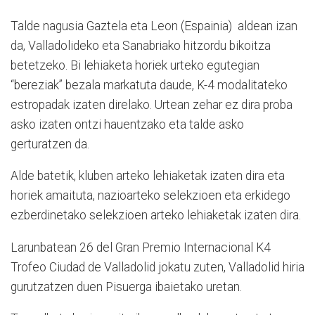
Talde nagusia Gaztela eta Leon (Espainia) aldean izan
da, Valladolideko eta Sanabriako hitzordu bikoitza
betetzeko. Bi lehiaketa horiek urteko egutegian
“bereziak” bezala markatuta daude, K-4 modalitateko
estropadak izaten direlako. Urtean zehar ez dira proba
asko izaten ontzi hauentzako eta talde asko
gerturatzen da.
Alde batetik, kluben arteko lehiaketak izaten dira eta
horiek amaituta, nazioarteko selekzioen eta erkidego
ezberdinetako selekzioen arteko lehiaketak izaten dira.
Larunbatean 26 del Gran Premio Internacional K4
Trofeo Ciudad de Valladolid jokatu zuten, Valladolid hiria
gurutzatzen duen Pisuerga ibaietako uretan.