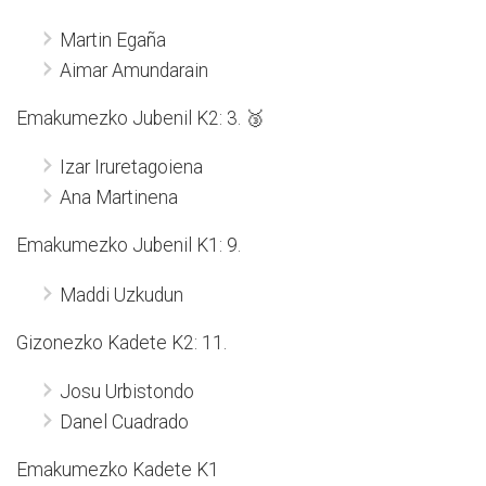
Martin Egaña
Aimar Amundarain
Emakumezko Jubenil K2: 3. 🥉
Izar Iruretagoiena
Ana Martinena
Emakumezko Jubenil K1: 9.
Maddi Uzkudun
Gizonezko Kadete K2: 11.
Josu Urbistondo
Danel Cuadrado
Emakumezko Kadete K1