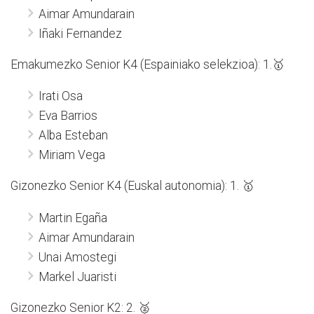
Aimar Amundarain
Iñaki Fernandez
Emakumezko Senior K4 (Espainiako selekzioa): 1.🥇
Irati Osa
Eva Barrios
Alba Esteban
Miriam Vega
Gizonezko Senior K4 (Euskal autonomia): 1. 🥇
Martin Egaña
Aimar Amundarain
Unai Amostegi
Markel Juaristi
Gizonezko Senior K2: 2. 🥈