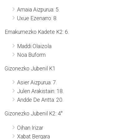
Amaia Aizpurua: 5.
Uxue Ezenarro: 8.
Emakumezko Kadete K2: 6.
Maddi Olaizola
Noa Buform
Gizonezko Jubenil K1
Asier Aizpurua: 7.
Julen Arakistain: 18.
Andde De Antta: 20.
Gizonezko Jubenil K2: 4°
Oihan Irizar
Xabat Bergara