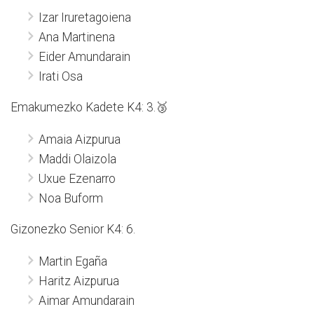
Izar Iruretagoiena
Ana Martinena
Eider Amundarain
Irati Osa
Emakumezko Kadete K4: 3.🥉
Amaia Aizpurua
Maddi Olaizola
Uxue Ezenarro
Noa Buform
Gizonezko Senior K4: 6.
Martin Egaña
Haritz Aizpurua
Aimar Amundarain