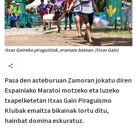
Itxas Gaineko piraguistak, eramate batean. (Itxas Gain)
Pasa den asteburuan Zamoran jokatu diren
Espainiako Maratoi motzeko eta luzeko
txapelketetan Itxas Gain Piraguismo
Klubak emaitza bikainak lortu ditu,
hainbat domina eskuratuz.