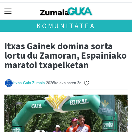
KOMUNITATEA
Itxas Gainek domina sorta
lortu du Zamoran, Espainiako
maratoi txapelketan
Itxas Gain Zumaia
2026ko ekainaren 3a