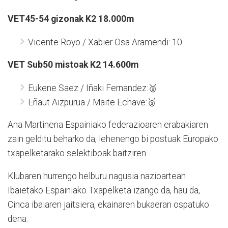
VET45-54 gizonak K2 18.000m
Vicente Royo / Xabier Osa Aramendi: 10.
VET Sub50 mistoak K2 14.600m
Eukene Saez / Iñaki Fernandez:🥈
Eñaut Aizpurua / Maite Echave:🥉
Ana Martinena Espainiako federazioaren erabakiaren
zain gelditu beharko da, lehenengo bi postuak Europako
txapelketarako selektiboak baitziren.
Klubaren hurrengo helburu nagusia nazioartean
Ibaietako Espainiako Txapelketa izango da, hau da,
Cinca ibaiaren jaitsiera, ekainaren bukaeran ospatuko
dena.