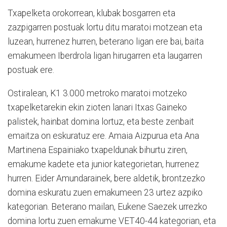
Txapelketa orokorrean, klubak bosgarren eta
zazpigarren postuak lortu ditu maratoi motzean eta
luzean, hurrenez hurren, beterano ligan ere bai, baita
emakumeen Iberdrola ligan hirugarren eta laugarren
postuak ere.
Ostiralean, K1 3.000 metroko maratoi motzeko
txapelketarekin ekin zioten lanari Itxas Gaineko
palistek, hainbat domina lortuz, eta beste zenbait
emaitza on eskuratuz ere. Amaia Aizpurua eta Ana
Martinena Espainiako txapeldunak bihurtu ziren,
emakume kadete eta junior kategorietan, hurrenez
hurren. Eider Amundarainek, bere aldetik, brontzezko
domina eskuratu zuen emakumeen 23 urtez azpiko
kategorian. Beterano mailan, Eukene Saezek urrezko
domina lortu zuen emakume VET40-44 kategorian, eta