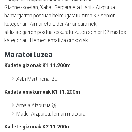
Gizonezkoetan, Xabat Bergara eta Haritz Aizpurua
hamargarren postuan helmugaratu ziren K2 senior
kategorian. Aimar eta Eider Amundarainek,
aldiz,seigarren postua eskuratu zuten senior K2 mistoa
kategorian. Hemen emaitza orokorrak:
Maratoi luzea
Kadete gizonak K1 11.200m
Xabi Martinena: 20.
Kadete emakumeak K1 11.200m
Amaia Aizpurua:🥉
Maddi Aizpurua: leman matxura.
Kadete gizonak K2 11.200m