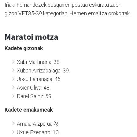
Iñaki Fernandezek bosgarren postua eskuratu zuen
gizon VET35-39 kategorian. Hemen emaitza orokorrak:
Maratoi motza
Kadete gizonak
Xabi Martinena: 38.
Xuban Arrizabalaga: 39.
Josu Larrañaga: 46.
Asier Oliva: 48.
Darel Sainz: 59.
Kadete emakumeak
Amaia Aizpurua:🥇
Uxue Ezenarro: 10.