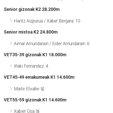
Senior gizonak K2 28.200m
Haritz Aizpurua / Xabat Bergara: 10.
Senior mistoa K2 24.800m
Aimar Amundarain / Eider Amundarain: 6.
VET35-39 gizonak K1 18.000m
Iñaki Fernandez: 4.
VET45-49 emakumeak K1 14.600m
Maite Etxabe:🥇
VET55-59 gizonak K1 14.600m
Xabier Osa:🥉