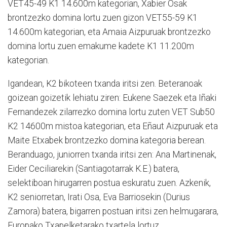
VET45-49 K1 14.600m kategorian, Xabier Osak
brontzezko domina lortu zuen gizon VET55-59 K1
14.600m kategorian, eta Amaia Aizpuruak brontzezko
domina lortu zuen emakume kadete K1 11.200m
kategorian.
Igandean, K2 bikoteen txanda iritsi zen. Beteranoak
goizean goizetik lehiatu ziren: Eukene Saezek eta Iñaki
Fernandezek zilarrezko domina lortu zuten VET Sub50
K2 14600m mistoa kategorian, eta Eñaut Aizpuruak eta
Maite Etxabek brontzezko domina kategoria berean.
Beranduago, juniorren txanda iritsi zen: Ana Martinenak,
Eider Ceciliarekin (Santiagotarrak K.E.) batera,
selektiboan hirugarren postua eskuratu zuen. Azkenik,
K2 seniorretan, Irati Osa, Eva Barriosekin (Durius
Zamora) batera, bigarren postuan iritsi zen helmugarara,
Europako Txapelketarako txartela lortuz.