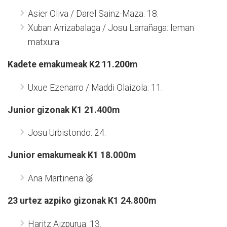
Asier Oliva / Darel Sainz-Maza: 18.
Xuban Arrizabalaga / Josu Larrañaga: leman
matxura.
Kadete emakumeak K2 11.200m
Uxue Ezenarro / Maddi Olaizola: 11.
Junior gizonak K1 21.400m
Josu Urbistondo: 24.
Junior emakumeak K1 18.000m
Ana Martinena:🥉
23 urtez azpiko gizonak K1 24.800m
Haritz Aizpurua: 13.