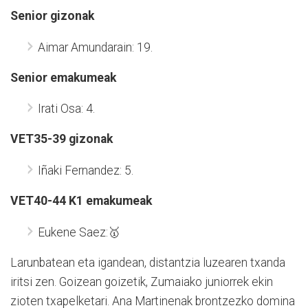
Senior gizonak
Aimar Amundarain: 19.
Senior emakumeak
Irati Osa: 4.
VET35-39 gizonak
Iñaki Fernandez: 5.
VET40-44 K1 emakumeak
Eukene Saez:🥇
Larunbatean eta igandean, distantzia luzearen txanda
iritsi zen. Goizean goizetik, Zumaiako juniorrek ekin
zioten txapelketari. Ana Martinenak brontzezko domina