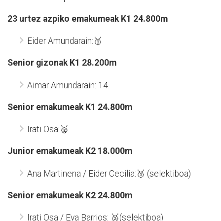
23 urtez azpiko emakumeak K1 24.800m
Eider Amundarain:🥉
Senior gizonak K1 28.200m
Aimar Amundarain: 14.
Senior emakumeak K1 24.800m
Irati Osa:🥈
Junior emakumeak K2 18.000m
Ana Martinena / Eider Cecilia:🥉 (selektiboa)
Senior emakumeak K2 24.800m
Irati Osa / Eva Barrios: 🥈(selektiboa)