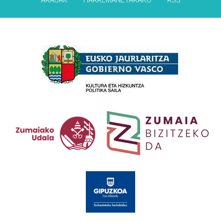
ARAUAK
HARREMANETARAKO
RSS
Babesleak