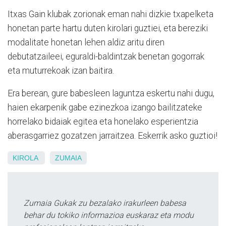
Itxas Gain klubak zorionak eman nahi dizkie txapelketa
honetan parte hartu duten kirolari guztiei, eta bereziki
modalitate honetan lehen aldiz aritu diren
debutatzaileei, eguraldi-baldintzak benetan gogorrak
eta muturrekoak izan baitira.
Era berean, gure babesleen laguntza eskertu nahi dugu,
haien ekarpenik gabe ezinezkoa izango bailitzateke
horrelako bidaiak egitea eta honelako esperientzia
aberasgarriez gozatzen jarraitzea. Eskerrik asko guztioi!
KIROLA
ZUMAIA
Zumaia Gukak zu bezalako irakurleen babesa
behar du tokiko informazioa euskaraz eta modu