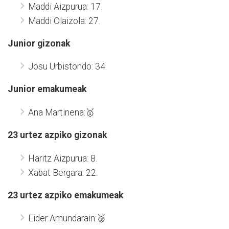
Maddi Aizpurua: 17.
Maddi Olaizola: 27.
Junior gizonak
Josu Urbistondo: 34.
Junior emakumeak
Ana Martinena:🥇
23 urtez azpiko gizonak
Haritz Aizpurua: 8.
Xabat Bergara: 22.
23 urtez azpiko emakumeak
Eider Amundarain:🥉