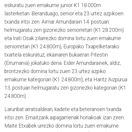
eskuratu zuen emakume junior K1 18.000m
lasterketan. Beranduago, senior eta 23 urtez azpikoen
txanda iritsi zen: Aimar Amundarain 14. postuan
helmugaratu zen gizonezko seniorretan (K1 28.200m)
eta Irati Osak zilarrezko domina lortu zuen emakume
seniorretan (K1 24.800m), Europako Txapelketarako
txartela eskuratuz, ekainaren bukaeran Pitestin
(Errumania) jokatuko dena. Eider Amundarainek, aldiz,
brontzezko domina lortu zuen 23 urtez azpiko
emakume kategorian (K1 24.800m), eta Haritz Aizpurua
13. postuan helmugaratu zen gizonezko kategorian (K1
24.800m).
Larunbat arratsaldean, kadete eta beteranoen txanda
iritsi zen. Emaitzarik aipagarrienak honakoak izan ziren:
Maite Etxabek urrezko domina lortu zuen emakume