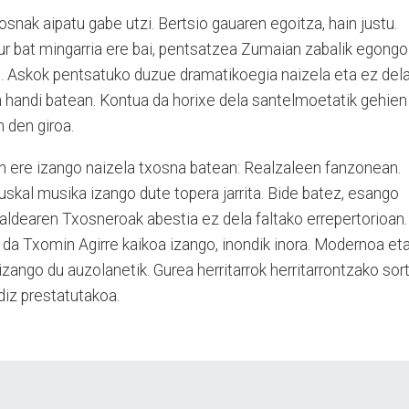
txosnak aipatu gabe utzi. Bertsio gauaren egoitza, hain justu.
pur bat mingarria ere bai, pentsatzea Zumaian zabalik egongo
an. Askok pentsatuko duzue dramatikoegia naizela eta ez del
n handi batean. Kontua da horixe dela santelmoetatik gehien
 den giroa.
lan ere izango naizela txosna batean: Realzaleen fanzonean.
euskal musika izango dute topera jarrita. Bide batez, esango
ldearen Txosneroak abestia ez dela faltako errepertorioan.
z da Txomin Agirre kaikoa izango, inondik inora. Modernoa et
 izango du auzolanetik. Gurea herritarrok herritarrontzako sor
iz prestatutakoa.