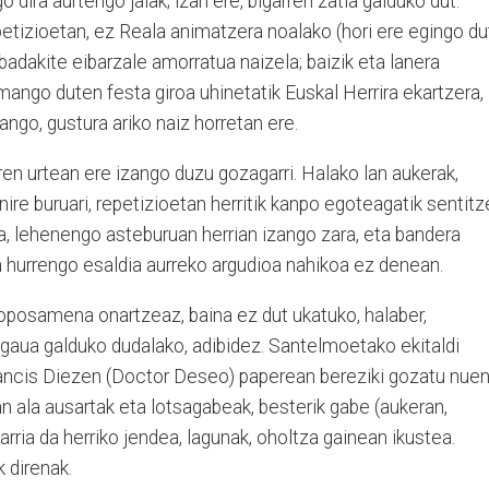
 dira aurtengo jaiak; izan ere, bigarren zatia galduko dut.
petizioetan, ez Reala animatzera noalako (hori ere egingo du
adakite eibarzale amorratua naizela; baizik eta lanera
mango duten festa giroa uhinetatik Euskal Herrira ekartzera,
ango, gustura ariko naiz horretan ere.
en urtean ere izango duzu gozagarri. Halako lan aukerak,
 nire buruari, repetizioetan herritik kanpo egoteagatik sentit
a, lehenengo asteburuan herrian izango zara, eta bandera
da hurrengo esaldia aurreko argudioa nahikoa ez denean.
roposamena onartzeaz, baina ez dut ukatuko, halaber,
 gaua galduko dudalako, adibidez. Santelmoetako ekitaldi
rancis Diezen (Doctor Deseo) paperean bereziki gozatu nue
an ala ausartak eta lotsagabeak, besterik gabe (aukeran,
rria da herriko jendea, lagunak, oholtza gainean ikustea.
k direnak.