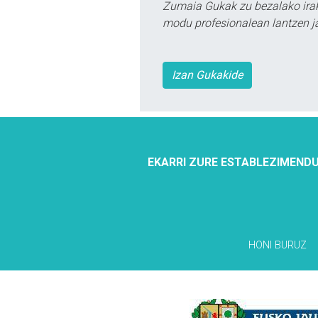
Zumaia Gukak zu bezalako irak
modu profesionalean lantzen ja
Izan Gukakide
EKARRI ZURE ESTABLEZIMENDU
HONI BURUZ