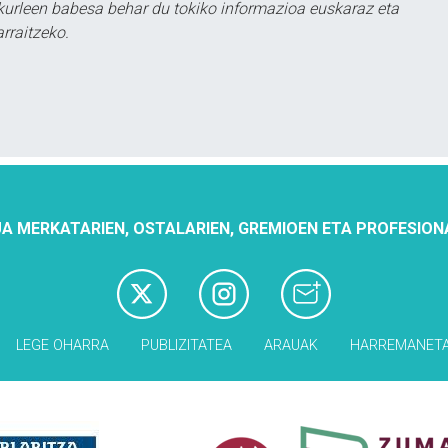
urleen babesa behar du tokiko informazioa euskaraz eta
rraitzeko.
A MERKATARIEN, OSTALARIEN, GREMIOEN ETA PROFESION
LEGE OHARRA
PUBLIZITATEA
ARAUAK
HARREMANET
Babesleak