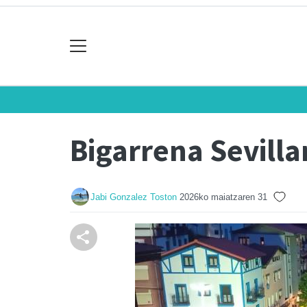
Bigarrena Sevilla
Jabi Gonzalez Toston
2026ko maiatzaren 31