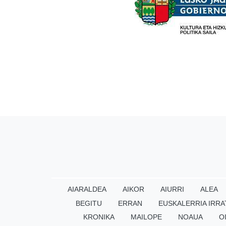
AIARALDEA
AIKOR
AIURRI
ALEA
BEGITU
ERRAN
EUSKALERRIA IRRA
KRONIKA
MAILOPE
NOAUA
O