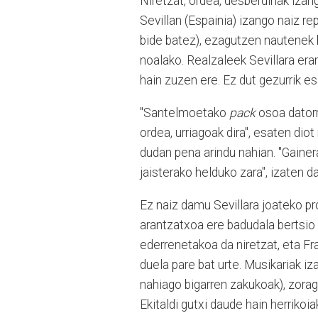
Niretzat, ordea, desberdinak izango
Sevillan (Espainia) izango naiz re
bide batez), ezagutzen nautenek b
noalako. Realzaleek Sevillara era
hain zuzen ere. Ez dut gezurrik es
"Santelmoetako
pack
osoa datorr
ordea, urriagoak dira", esaten diot
dudan pena arindu nahian. "Gainer
jaisterako helduko zara", izaten 
Ez naiz damu Sevillara joateko p
arantzatxoa ere badudala bertsio
ederrenetakoa da niretzat, eta F
duela pare bat urte. Musikariak iz
nahiago bigarren zakukoak), zoraga
Ekitaldi gutxi daude hain herrikoia