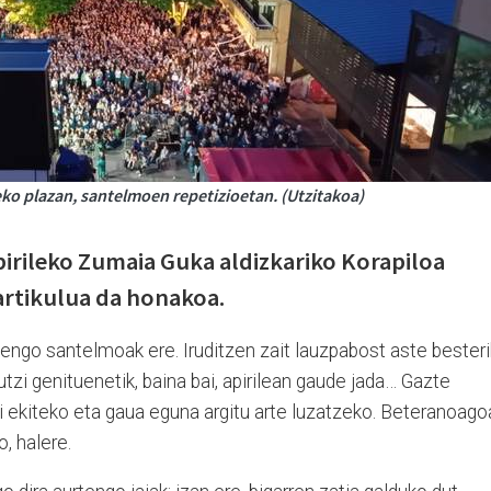
ko plazan, santelmoen repetizioetan. (Utzitakoa)
irileko Zumaia Guka aldizkariko Korapiloa
i artikulua da honakoa.
engo santelmoak ere. Iruditzen zait lauzpabost aste besteri
tzi genituenetik, baina bai, apirilean gaude jada… Gazte
ari ekiteko eta gaua eguna argitu arte luzatzeko. Beteranoago
ko, halere.