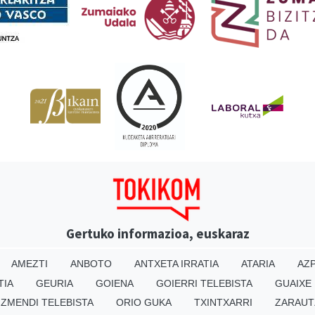
Gertuko informazioa, euskaraz
AMEZTI
ANBOTO
ANTXETA IRRATIA
ATARIA
AZP
TIA
GEURIA
GOIENA
GOIERRI TELEBISTA
GUAIXE
IZMENDI TELEBISTA
ORIO GUKA
TXINTXARRI
ZARAUT