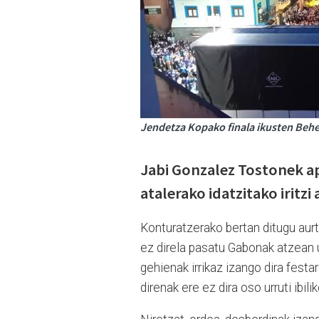
Jendetza Kopako finala ikusten Behe
Jabi Gonzalez Tostonek ap
atalerako idatzitako iritz
Konturatzerako bertan ditugu aurt
ez direla pasatu Gabonak atzean u
gehienak irrikaz izango dira fest
direnak ere ez dira oso urruti ibili