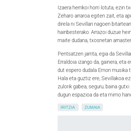
Izaera herrikoi horri lotuta, ezin 
Zeharo arraroa egiten zait, eta a
direla ni Sevillan nagoen bitarte
hainbesterako. Arrazoi duzue hei
maite dudana, txosnetan arnasten
Pentsatzen jarrita, egia da Sevil
Erraldoia izango da, gainera, eta 
dut espero dudala Emon musika ta
Hala eta guztiz ere, Sevillakoa e
zulorik gabea, seguru; baina gutxi
dugun espazioa da eta mimo hand
IRITZIA
ZUMAIA