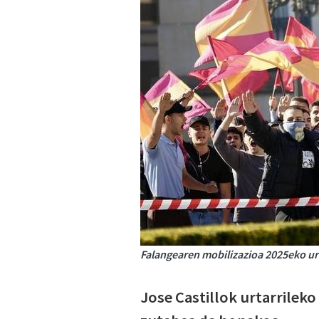
Falangearen mobilizazioa 2025eko urr
Jose Castillok urtarrileko