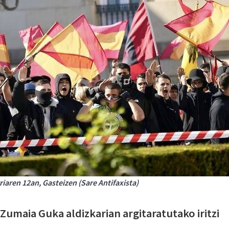
iaren 12an, Gasteizen (Sare Antifaxista)
 Zumaia Guka aldizkarian argitaratutako iritzi