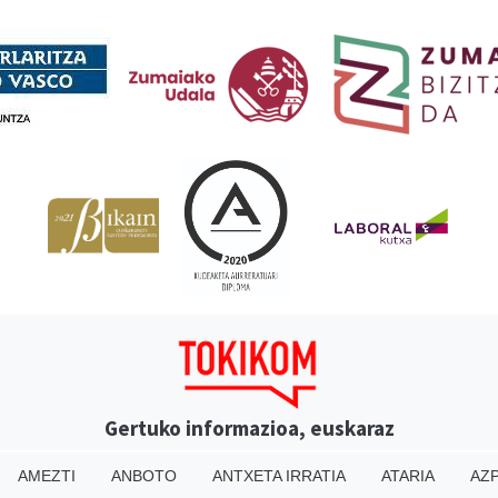
Babesleak
Gertuko informazioa, euskaraz
AMEZTI
ANBOTO
ANTXETA IRRATIA
ATARIA
AZP