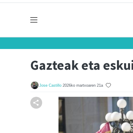
Gazteak eta esku
Jose Castillo
2026ko martxoaren 21a