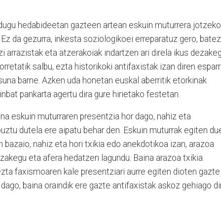
dugu hedabideetan gazteen artean eskuin muturrera jotzeko
. Ez da gezurra, inkesta soziologikoei erreparatuz gero, batez
i arrazistak eta atzerakoiak indartzen ari direla ikus dezake
rretatik salbu, ezta historikoki antifaxistak izan diren espar
asuna barne. Azken uda honetan euskal aberritik etorkinak
nbat pankarta agertu dira gure hirietako festetan.
aina eskuin muturraren presentzia hor dago, nahiz eta
uztu dutela ere aipatu behar den. Eskuin muturrak egiten du
bazaio, nahiz eta hori txikia edo anekdotikoa izan, arazoa
zakegu eta afera hedatzen lagundu. Baina arazoa txikia
 ezta faxismoaren kale presentziari aurre egiten dioten gazte
 dago, baina oraindik ere gazte antifaxistak askoz gehiago di