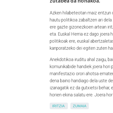
zutabea da honakoa.
Azken hilabeteotan maiz entzun 
hautu politikoa zabaltzen ari dela
ere gazte gizonezkoen artean iritz
eta. Euskal Herria ez dago joera ho
politikoak ere, euskal abertzalet
kanporatzeko dei egiten zuten hai
Anekdotikoa iruditu ahal zaigu, b
komunikabide handiek joera hori p
manifestazio orori ahotsa ematen 
dena baino handiago dela uste de
izanagatik ez da gutxietsi behar,
horien ekina salatu ere. Joera hor
IRITZIA
ZUMAIA