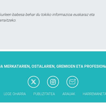
urleen babesa behar du tokiko informazioa euskaraz eta
rraitzeko.
A MERKATARIEN, OSTALARIEN, GREMIOEN ETA PROFESION
LEGE OHARRA
PUBLIZITATEA
ARAUAK
HARREMANET