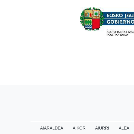
AIARALDEA
AIKOR
AIURRI
ALEA