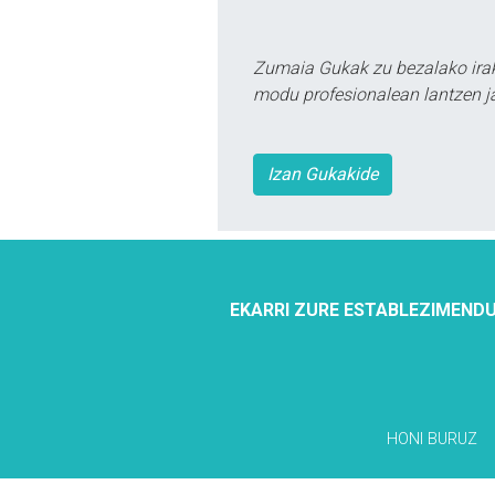
Zumaia Gukak zu bezalako irak
modu profesionalean lantzen ja
Izan Gukakide
EKARRI ZURE ESTABLEZIMENDU
HONI BURUZ