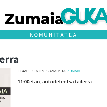
KOMUNITATEA
erra
ETXAPE ZENTRO SOZIALISTA,
ZUMAIA
11:00etan, autodefentsa tailerra.