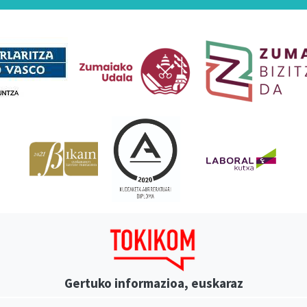
Babesleak
Gertuko informazioa, euskaraz