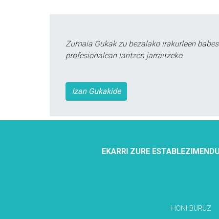
Zumaia Gukak zu bezalako irakurleen babes
profesionalean lantzen jarraitzeko.
Izan Gukakide
EKARRI ZURE ESTABLEZIMENDU
HONI BURUZ