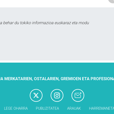
a behar du tokiko informazioa euskaraz eta modu
A MERKATARIEN, OSTALARIEN, GREMIOEN ETA PROFESION
LEGE OHARRA
PUBLIZITATEA
ARAUAK
HARREMANET