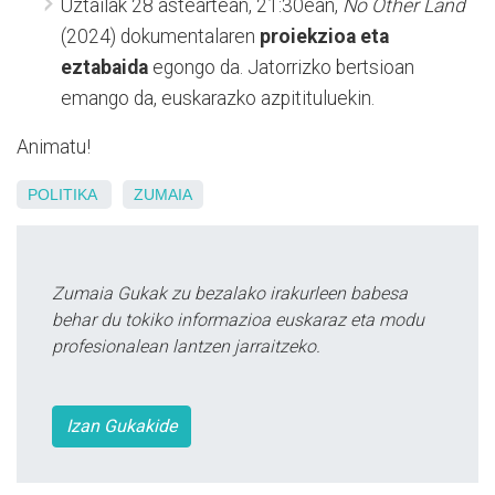
Uztailak 28 asteartean, 21:30ean,
No Other Land
(2024) dokumentalaren
proiekzioa eta
eztabaida
egongo da. Jatorrizko bertsioan
emango da, euskarazko azpitituluekin.
Animatu!
POLITIKA
ZUMAIA
Zumaia Gukak zu bezalako irakurleen babesa
behar du tokiko informazioa euskaraz eta modu
profesionalean lantzen jarraitzeko.
Izan Gukakide