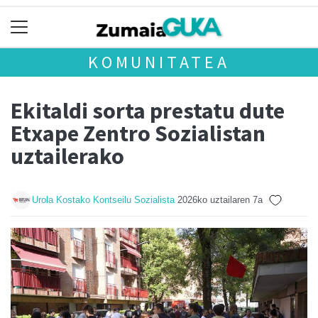
KOMUNITATEA
Ekitaldi sorta prestatu dute
Etxape Zentro Sozialistan
uztailerako
Urola Kostako Kontseilu Sozialista
2026ko uztailaren 7a