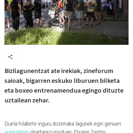
Bizilagunentzat ate irekiak, zineforum
saioak, bigarren eskuko liburuen bilketa
eta boxeo entrenamendua egingo dituzte
uztailean zehar.
Duela hilabete inguru dozenaka lagunek egin genuen
agerraldian
ohartarazi moduan, Etxape Zentro