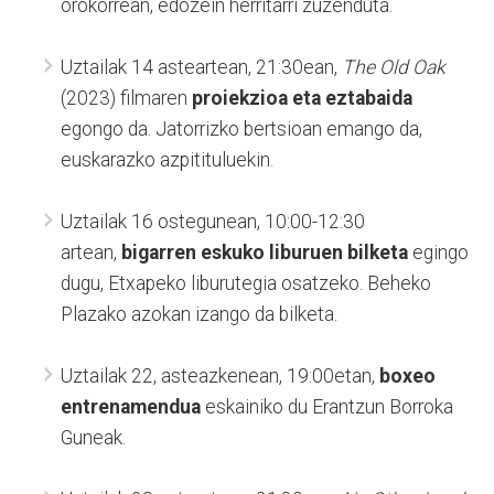
orokorrean, edozein herritarri zuzenduta.
Uztailak 14 asteartean, 21:30ean,
The Old Oak
(2023) filmaren
proiekzioa eta eztabaida
egongo da. Jatorrizko bertsioan emango da,
euskarazko azpitituluekin.
Uztailak 16 ostegunean, 10:00-12:30
artean,
bigarren eskuko liburuen bilketa
egingo
dugu, Etxapeko liburutegia osatzeko. Beheko
Plazako azokan izango da bilketa.
Uztailak 22, asteazkenean, 19:00etan,
boxeo
entrenamendua
eskainiko du Erantzun Borroka
Guneak.