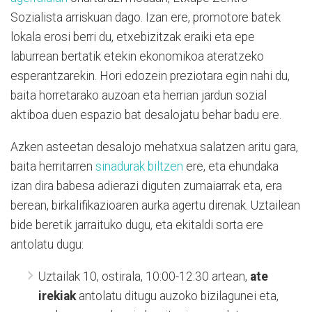
Sozialista arriskuan dago. Izan ere, promotore batek
lokala erosi berri du, etxebizitzak eraiki eta epe
laburrean bertatik etekin ekonomikoa ateratzeko
esperantzarekin. Hori edozein preziotara egin nahi du,
baita horretarako auzoan eta herrian jardun sozial
aktiboa duen espazio bat desalojatu behar badu ere.
Azken asteetan desalojo mehatxua salatzen aritu gara,
baita herritarren
sinadurak biltzen
ere, eta ehundaka
izan dira babesa adierazi diguten zumaiarrak eta, era
berean, birkalifikazioaren aurka agertu direnak. Uztailean
bide beretik jarraituko dugu, eta ekitaldi sorta ere
antolatu dugu:
Uztailak 10, ostirala, 10:00-12:30 artean,
ate
irekiak
antolatu ditugu auzoko bizilagunei eta,