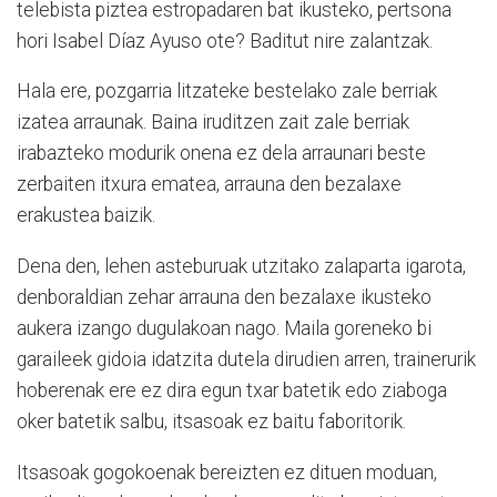
telebista piztea estropadaren bat ikusteko, pertsona
hori Isabel Díaz Ayuso ote? Baditut nire zalantzak.
Hala ere, pozgarria litzateke bestelako zale berriak
izatea arraunak. Baina iruditzen zait zale berriak
irabazteko modurik onena ez dela arraunari beste
zerbaiten itxura ematea, arrauna den bezalaxe
erakustea baizik.
Dena den, lehen asteburuak utzitako zalaparta igarota,
denboraldian zehar arrauna den bezalaxe ikusteko
aukera izango dugulakoan nago. Maila goreneko bi
garaileek gidoia idatzita dutela dirudien arren, trainerurik
hoberenak ere ez dira egun txar batetik edo ziaboga
oker batetik salbu, itsasoak ez baitu faboritorik.
Itsasoak gogokoenak bereizten ez dituen moduan,