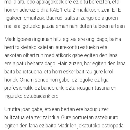
maila altu edo apalagokoak ere ez ditu bereizten, eta
horren adierazle dira KAE 1 eta 2 mailakoen, zein ETE
ligakoen emaitzak. Badirudi saltsa izango dela goren
mailara igotzeko jauzia eman nahi duten taldeen artean.
Madrilgoaren inguruan hitz egitea ere ongi dago, baina
herri txikietako kaietan, aurrekontu estuekin eta
askotan oihartzun mediatikorik gabe egiten den lana
ere aipatu beharra dago. Hain zuzen, hor egiten den lana
baita baliotsuena, eta horri esker baitirau gure kirol
honek. Oinarri sendo hori gabe, ez legoke ez liga
profesionalik, ez banderarik, ezta ikusgarritasunaren
inguruko eztabaidarik ere.
Urrutira joan gabe, etxean bertan ere badugu zer
bultzatua eta zer zaindua. Gure portuetan astebururo
egiten den lana ez baita Madrilen jokatutako estropada