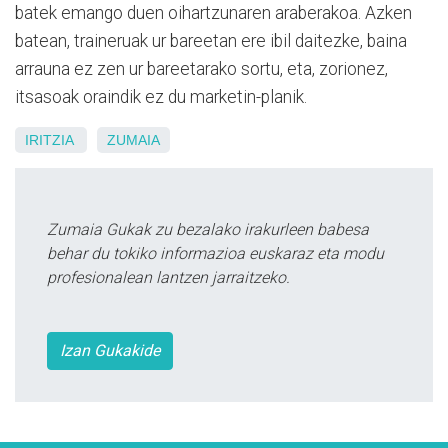
batek emango duen oihartzunaren araberakoa. Azken
batean, traineruak ur bareetan ere ibil daitezke, baina
arrauna ez zen ur bareetarako sortu, eta, zorionez,
itsasoak oraindik ez du marketin-planik.
IRITZIA
ZUMAIA
Zumaia Gukak zu bezalako irakurleen babesa
behar du tokiko informazioa euskaraz eta modu
profesionalean lantzen jarraitzeko.
Izan Gukakide