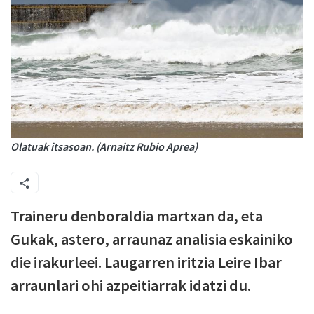
Olatuak itsasoan. (Arnaitz Rubio Aprea)
Traineru denboraldia martxan da, eta
Gukak, astero, arraunaz analisia eskainiko
die irakurleei. Laugarren iritzia Leire Ibar
arraunlari ohi azpeitiarrak idatzi du.