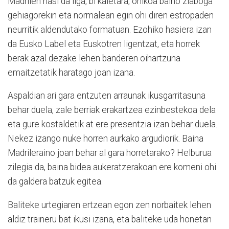
Madrilen hasi da liga, bi kaletara, ohikoa baino ziaboga
gehiagorekin eta normalean egin ohi diren estropaden
neurritik aldendutako formatuan. Ezohiko hasiera izan
da Eusko Label eta Euskotren ligentzat, eta horrek
berak azal dezake lehen banderen oihartzuna
emaitzetatik haratago joan izana.
Aspaldian ari gara entzuten arraunak ikusgarritasuna
behar duela, zale berriak erakartzea ezinbestekoa dela
eta gure kostaldetik at ere presentzia izan behar duela.
Nekez izango nuke horren aurkako argudiorik. Baina
Madrileraino joan behar al gara horretarako? Helburua
zilegia da, baina bidea aukeratzerakoan ere komeni ohi
da galdera batzuk egitea.
Baliteke urtegiaren ertzean egon zen norbaitek lehen
aldiz traineru bat ikusi izana, eta baliteke uda honetan