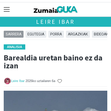
LEIRE IBAR
SARRERA
EGUTEGIA
PORRA
ARGAZKIAK
BIDEOAK
ANALISIA
Barealdia uretan baino ez da
izan
Leire Ibar
2026ko uztailaren 6a