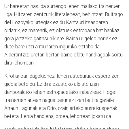
Ur bareetan hasi da aurtengo lehen mailako traineruen
liga. Hitzaren zentzurik literalenean, behintzat. Buitrago
del Lozoyako urtegiak ez du Kantauri itsasoaren
oldarrik, ez marearik, ez olatuek estropada bat hankaz
gora jartzeko gaitasunik ere. Baina ur geldo horiek ez
dute bare utzi arraunaren inguruko eztabaida.
Alderantziz, uretan bertan baino olatu handiagoak sortu
dira lehorrean.
Kirol arloari dagokionez, lehen asteburuak espero zen
gidoia bete du. Ez dira ezusteko albiste izan
denboraldiko lehen estropadetako irabazleak. Hogei
traineruen artean nagusitasunez izan baitira garaile
Arraun Lagunak eta Orio, orain arteko aurreikuspenak
beteta. Lehia handiena, ordea, lehorrean jokatu da.