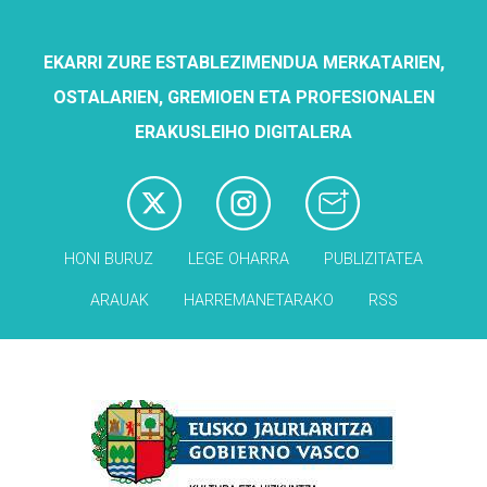
EKARRI ZURE ESTABLEZIMENDUA MERKATARIEN,
OSTALARIEN, GREMIOEN ETA PROFESIONALEN
ERAKUSLEIHO DIGITALERA
HONI BURUZ
LEGE OHARRA
PUBLIZITATEA
ARAUAK
HARREMANETARAKO
RSS
Babesleak