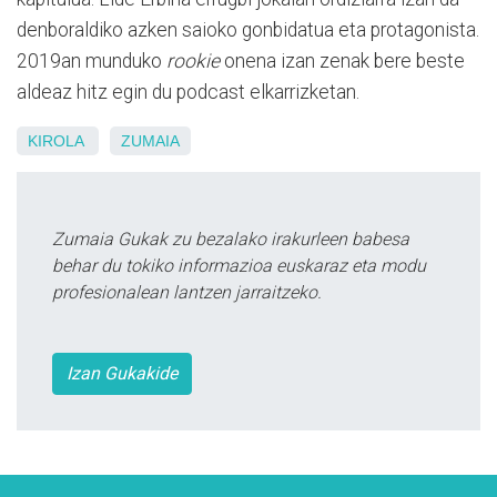
denboraldiko azken saioko gonbidatua eta protagonista.
2019an munduko
rookie
onena izan zenak bere beste
aldeaz hitz egin du podcast elkarrizketan.
KIROLA
ZUMAIA
Zumaia Gukak zu bezalako irakurleen babesa
behar du tokiko informazioa euskaraz eta modu
profesionalean lantzen jarraitzeko.
Izan Gukakide