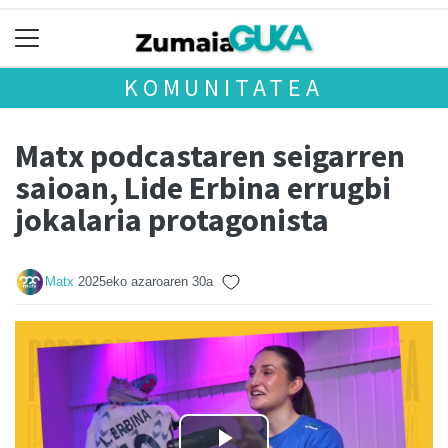
KOMUNITATEA
Matx podcastaren seigarren
saioan, Lide Erbina errugbi
jokalaria protagonista
Matx
2025eko azaroaren 30a