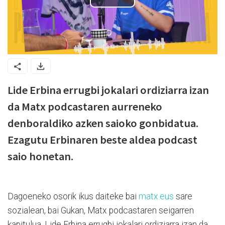
Lide Erbina errugbi jokalari ordiziarra izan
da Matx podcastaren aurreneko
denboraldiko azken saioko gonbidatua.
Ezagutu Erbinaren beste aldea podcast
saio honetan.
Dagoeneko osorik ikus daiteke bai
matx.eus
sare
sozialean, bai Gukan, Matx podcastaren seigarren
kapitulua. Lide Erbina errugbi jokalari ordiziarra izan da