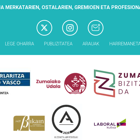
A MERKATARIEN, OSTALARIEN, GREMIOEN ETA PROFESION
LEGE OHARRA
PUBLIZITATEA
ARAUAK
HARREMANET
Babesleak