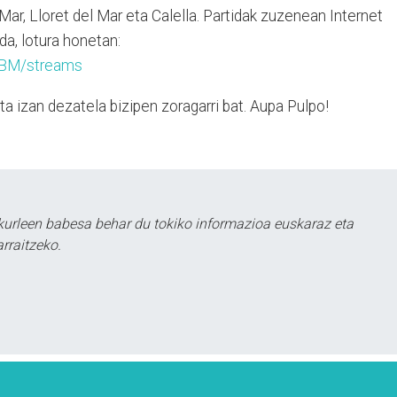
 Mar, Lloret del Mar eta Calella. Partidak zuzenean Internet
da, lotura honetan:
EBM/streams
ta izan dezatela bizipen zoragarri bat. Aupa Pulpo!
urleen babesa behar du tokiko informazioa euskaraz eta
rraitzeko.