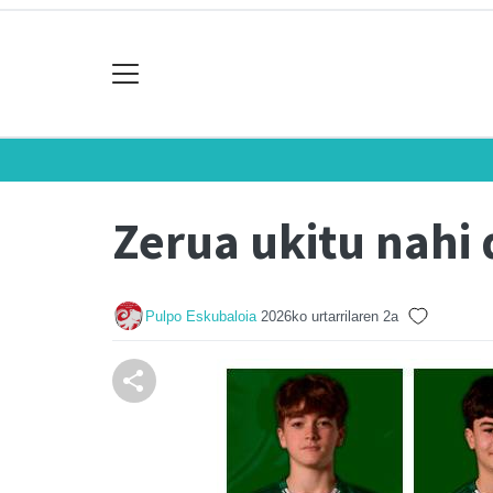
Zerua ukitu nahi 
Pulpo Eskubaloia
2026ko urtarrilaren 2a