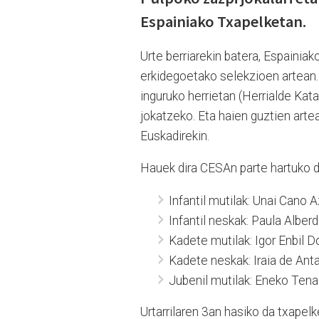
Espainiako Txapelketan.
Urte berriarekin batera, Espaini
erkidegoetako selekzioen artean. 
inguruko herrietan (Herrialde Kata
jokatzeko. Eta haien guztien artea
Euskadirekin.
Hauek dira CESAn parte hartuko du
Infantil mutilak: Unai Cano 
Infantil neskak: Paula Alberd
Kadete mutilak: Igor Enbil 
Kadete neskak: Iraia de Anta
Jubenil mutilak: Eneko Tena 
Urtarrilaren 3an hasiko da txapel