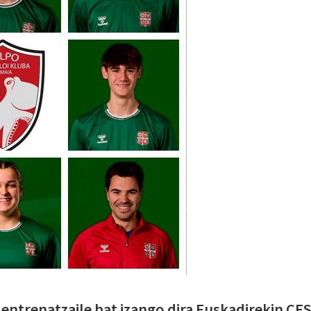
 entrenatzaile bat izango dira Euskadirekin CE