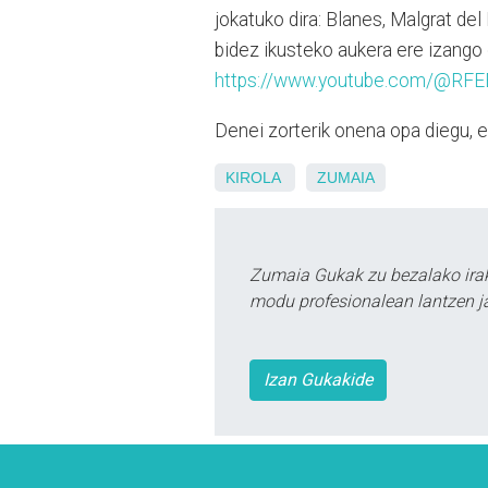
jokatuko dira: Blanes, Malgrat del
bidez ikusteko aukera ere izango 
https://www.youtube.com/@RF
Denei zorterik onena opa diegu, e
KIROLA
ZUMAIA
Zumaia Gukak zu bezalako irak
modu profesionalean lantzen ja
Izan Gukakide