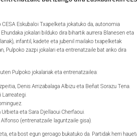
ako CESA Eskubaloi Txapelketa jokatuko da, autonomia
Ehundaka jokalari bilduko dira bihartik aurrera Blanesen eta
lanak), infantil, kadete eta jubenil mailako txapelketak
n, Pulpoko zazpi jokalari eta entrenatzaile bat ariko dira
ten Pulpoko jokalariak eta entrenatzailea:
Azpeitia, Denis Arrizabalaga Albizu eta Beñat Sorazu Tena.
i Larreategi.
Dominguez.
 Urbieta eta Sara Djellaoui Cherfaoui.
Alfonso (entrenatzaile laguntzaile gisa).
keta, eta bost egun geroago bukatuko da. Partidak herri haue