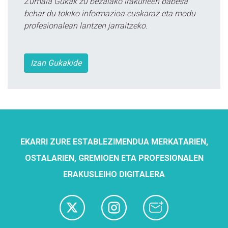
Zumaia Gukak zu bezalako irakurleen babesa
behar du tokiko informazioa euskaraz eta modu
profesionalean lantzen jarraitzeko.
Izan Gukakide
EKARRI ZURE ESTABLEZIMENDUA MERKATARIEN,
OSTALARIEN, GREMIOEN ETA PROFESIONALEN
ERAKUSLEIHO DIGITALERA