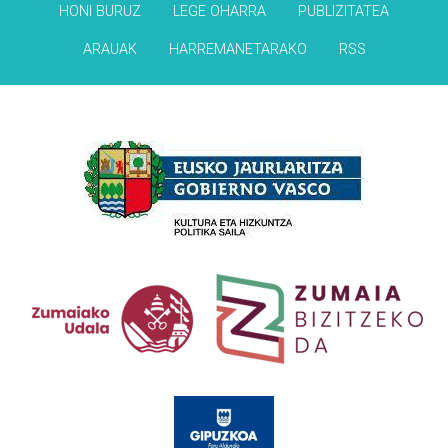
HONI BURUZ
LEGE OHARRA
PUBLIZITATEA
ARAUAK
HARREMANETARAKO
RSS
Babesleak