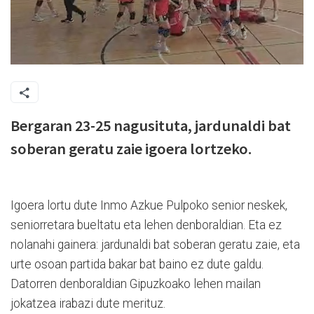
Bergaran 23-25 nagusituta, jardunaldi bat
soberan geratu zaie igoera lortzeko.
Igoera lortu dute Inmo Azkue Pulpoko senior neskek,
seniorretara bueltatu eta lehen denboraldian. Eta ez
nolanahi gainera: jardunaldi bat soberan geratu zaie, eta
urte osoan partida bakar bat baino ez dute galdu.
Datorren denboraldian Gipuzkoako lehen mailan
jokatzea irabazi dute merituz.