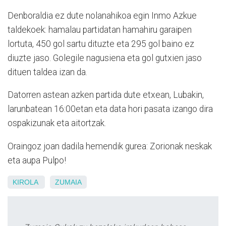
Denboraldia ez dute nolanahikoa egin Inmo Azkue
taldekoek: hamalau partidatan hamahiru garaipen
lortuta, 450 gol sartu dituzte eta 295 gol baino ez
diuzte jaso. Golegile nagusiena eta gol gutxien jaso
dituen taldea izan da.
Datorren astean azken partida dute etxean, Lubakin,
larunbatean 16:00etan eta data hori pasata izango dira
ospakizunak eta aitortzak.
Oraingoz joan dadila hemendik gurea: Zorionak neskak
eta aupa Pulpo!
KIROLA
ZUMAIA