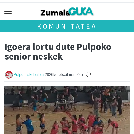
KOMUNITATEA
Igoera lortu dute Pulpoko
senior neskek
Pulpo Eskubaloia
2026ko otsailaren 24a