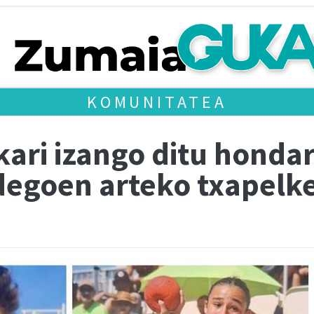
KOMUNITATEA
kari izango ditu honda
degoen arteko txapelk