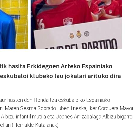
tik hasita Erkidegoen Arteko Espainiako
eskubaloi klubeko lau jokalari arituko dira
 gaur hasten den Hondartza eskubaloiko Espainiako
in. Maren Sesma Sobrado jubenil neska, Iker Corcuera Mayor
Albizu infantil mutila eta Joanes Arrizabalaga Albizu bigarre
ellan (Herrialde Katalanak).