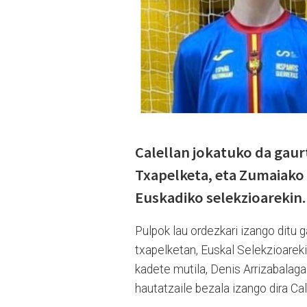
Calellan jokatuko da gaur
Txapelketa, eta Zumaiako 
Euskadiko selekzioarekin.
Pulpok lau ordezkari izango ditu
txapelketan, Euskal Selekzioarek
kadete mutila, Denis Arrizabalaga 
hautatzaile bezala izango dira Cal