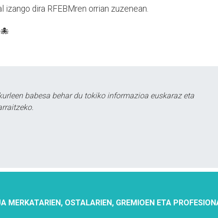
hal izango dira RFEBMren orrian zuzenean.
🐙
urleen babesa behar du tokiko informazioa euskaraz eta
rraitzeko.
A MERKATARIEN, OSTALARIEN, GREMIOEN ETA PROFESION