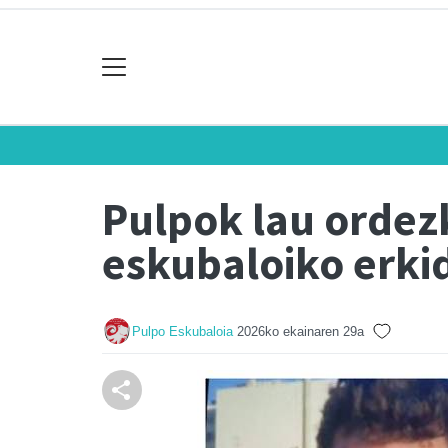
Pulpok lau ordez
eskubaloiko erki
Pulpo Eskubaloia
2026ko ekainaren 29a