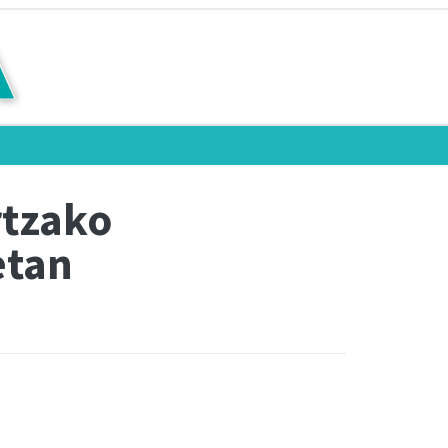
rtzako
etan