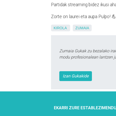
Partidak streaming bidez ikusi a
Zorte on laurei eta aupa Pulpo! 
KIROLA
ZUMAIA
Zumaia Gukak zu bezalako irak
modu profesionalean lantzen ja
Izan Gukakide
EKARRI ZURE ESTABLEZIMENDU