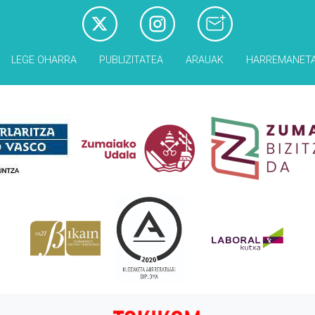
LEGE OHARRA
PUBLIZITATEA
ARAUAK
HARREMANET
Babesleak