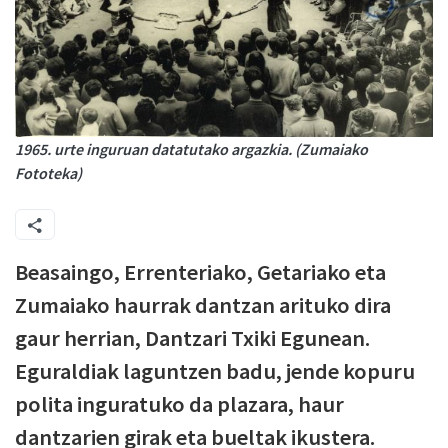
1965. urte inguruan datatutako argazkia. (Zumaiako
Fototeka)
Beasaingo, Errenteriako, Getariako eta
Zumaiako haurrak dantzan arituko dira
gaur herrian, Dantzari Txiki Egunean.
Eguraldiak laguntzen badu, jende kopuru
polita inguratuko da plazara, haur
dantzarien girak eta bueltak ikustera.