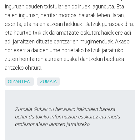
inguruan dauden txistularien doinuek lagunduta. Eta
haien inguruan, herritar mordoa: haurrak lehen ilaran,
eserita, eta haien atzean helduak. Batzuk gurasoak dira,
eta haurtxo txikiak daramatzate eskutan; haiek ere adi-
adi jarraitzen dituzte dantzarien mugimenduak. Akaso,
hor eserita dauden ume horietako batzuk jarraituko
zuten herritarren aurrean euskal dantzekin bueltaka
aritzeko ohitura.
GIZARTEA
ZUMAIA
Zumaia Gukak zu bezalako irakurleen babesa
behar du tokiko informazioa euskaraz eta modu
profesionalean lantzen jarraitzeko.