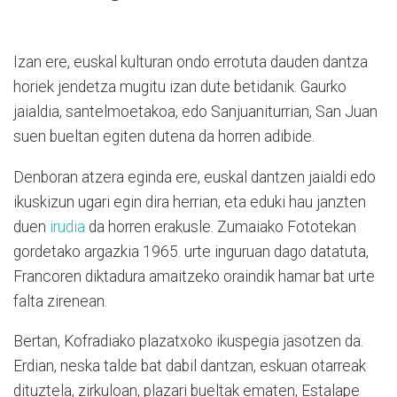
Izan ere, euskal kulturan ondo errotuta dauden dantza
horiek jendetza mugitu izan dute betidanik. Gaurko
jaialdia, santelmoetakoa, edo Sanjuaniturrian, San Juan
suen bueltan egiten dutena da horren adibide.
Denboran atzera eginda ere, euskal dantzen jaialdi edo
ikuskizun ugari egin dira herrian, eta eduki hau janzten
duen
irudia
da horren erakusle. Zumaiako Fototekan
gordetako argazkia 1965. urte inguruan dago datatuta,
Francoren diktadura amaitzeko oraindik hamar bat urte
falta zirenean.
Bertan, Kofradiako plazatxoko ikuspegia jasotzen da.
Erdian, neska talde bat dabil dantzan, eskuan otarreak
dituztela, zirkuloan, plazari bueltak ematen, Estalape