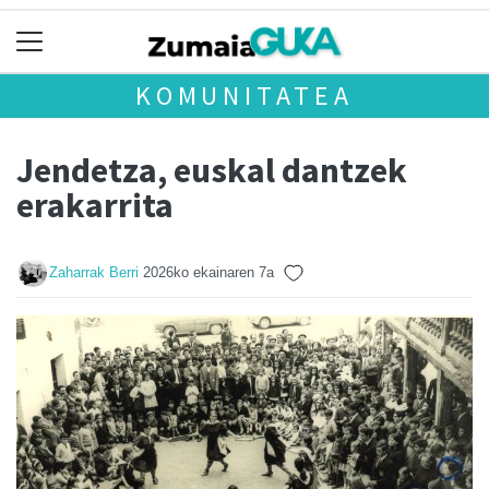
KOMUNITATEA
Jendetza, euskal dantzek
erakarrita
Zaharrak Berri
2026ko ekainaren 7a