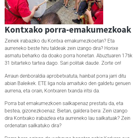
Kontxako porra-emakumezkoak
Zeinek irabaziko du Kontxa emakumezkoetan? Eta
aurreneko beste hiru taldeak zein izango dira? Horixe
asmatu beharko da doako porra honetan. Abuztuaren 17tik
31 bitarteko tartea dago. Sari politak daude. Zorte on!
Arraun denboraldia aprobetxatuta, hainbat porra jarri ditu
abian Baleikek. ETE liga nola amaituko den galdetu genuen
aurrena, eta orain, Kontxaren txanda iritsi da.
Porra bat emakumezkoen sailkapenaz prestatu da, eta
bestea, gizonezkoenaz. Bietan, galdera bera: Zein izango
dira Kontxako irabazlea eta aurreneko lau sailkatuak? Zein
ordenatan sailkatuko dira?