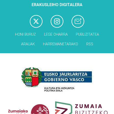
ERAKUSLEIHO DIGITALERA
HONI BURUZ
LEGE OHARRA
PUBLIZITATEA
ARAUAK
HARREMANETARAKO
RSS
Babesleak