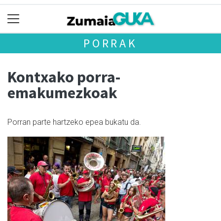
PORRAK
Kontxako porra-
emakumezkoak
Porran parte hartzeko epea bukatu da.