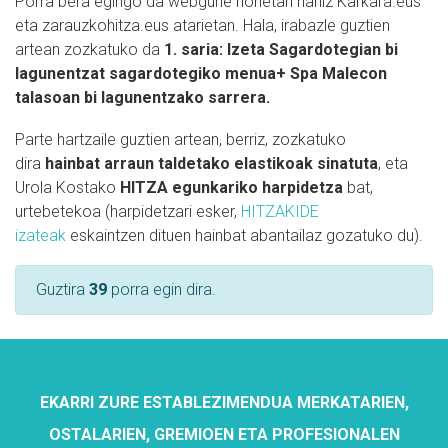
Porra bera egingo da webgune honetan nahiz Karkara.eus
eta zarauzkohitza.eus atarietan. Hala, irabazle guztien
artean zozkatuko da
1. saria: Izeta Sagardotegian bi
lagunentzat sagardotegiko menua+ Spa Malecon
talasoan bi lagunentzako sarrera.
Parte hartzaile guztien artean, berriz, zozkatuko
dira
hainbat arraun taldetako elastikoak sinatuta
, eta
Urola Kostako
HITZA egunkariko harpidetza
bat,
urtebetekoa (harpidetzari esker,
HITZAKIDE
izateak
eskaintzen dituen hainbat abantailaz gozatuko du).
Guztira
39
porra egin dira.
EKARRI ZURE ESTABLEZIMENDUA MERKATARIEN,
OSTALARIEN, GREMIOEN ETA PROFESIONALEN