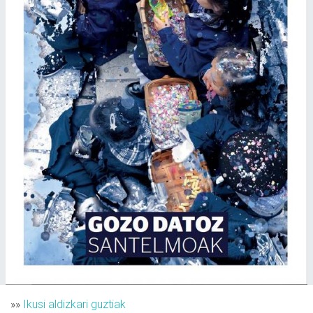
»»
Ikusi aldizkari guztiak