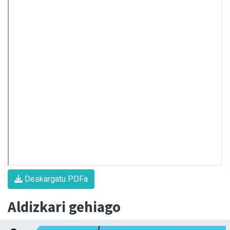
Deskargatu PDFa
Aldizkari gehiago