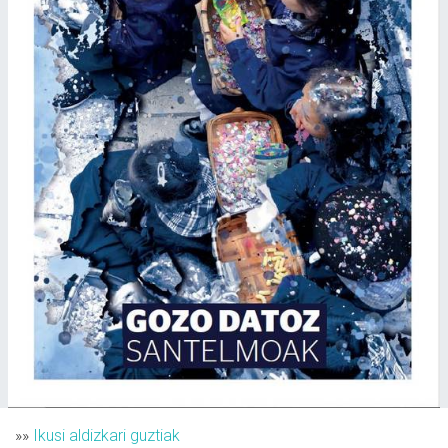
»»
Ikusi aldizkari guztiak