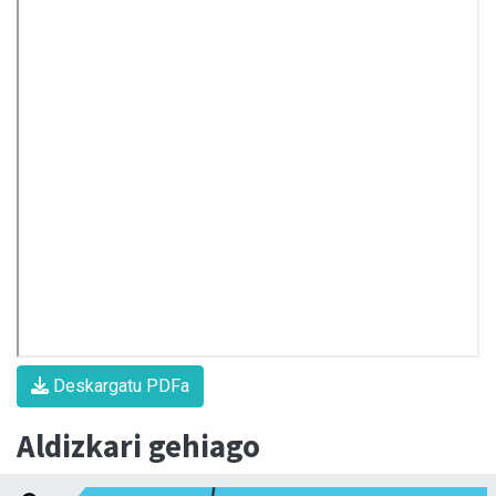
Deskargatu PDFa
Aldizkari gehiago