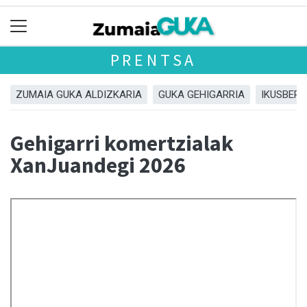
PRENTSA
ZUMAIA GUKA ALDIZKARIA
GUKA GEHIGARRIA
IKUSBERA
Gehigarri komertzialak
XanJuandegi 2026