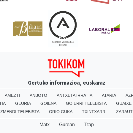
Gertuko informazioa, euskaraz
AMEZTI
ANBOTO
ANTXETA IRRATIA
ATARIA
AZP
TIA
GEURIA
GOIENA
GOIERRI TELEBISTA
GUAIXE
IZMENDI TELEBISTA
ORIO GUKA
TXINTXARRI
ZARAUT
Matx
Gurean
Ttap