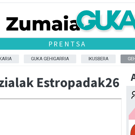
PRENTSA
KARIA
GUKA GEHIGARRIA
IKUSBERA
GE
zialak Estropadak26