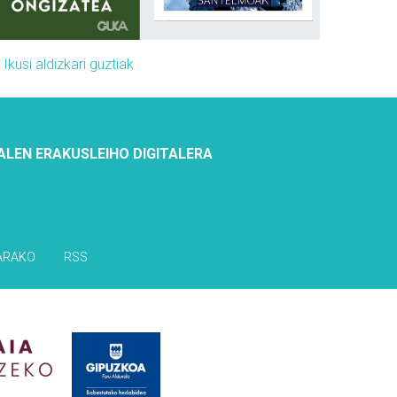
»
Ikusi aldizkari guztiak
ALEN ERAKUSLEIHO DIGITALERA
ARAKO
RSS