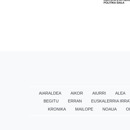
AIARALDEA
AIKOR
AIURRI
ALEA
BEGITU
ERRAN
EUSKALERRIA IRRA
KRONIKA
MAILOPE
NOAUA
O