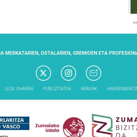
»
A MERKATARIEN, OSTALARIEN, GREMIOEN ETA PROFESION
LEGE OHARRA
PUBLIZITATEA
ARAUAK
HARREMANET
Babesleak