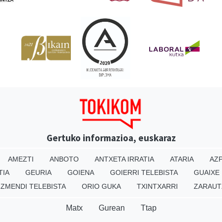
Gertuko informazioa, euskaraz
AMEZTI
ANBOTO
ANTXETA IRRATIA
ATARIA
AZP
TIA
GEURIA
GOIENA
GOIERRI TELEBISTA
GUAIXE
IZMENDI TELEBISTA
ORIO GUKA
TXINTXARRI
ZARAUT
Matx
Gurean
Ttap