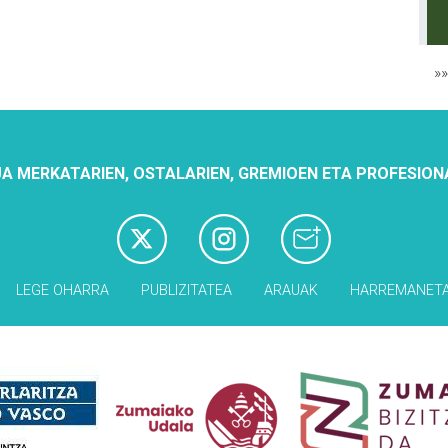
»
A MERKATARIEN, OSTALARIEN, GREMIOEN ETA PROFESION
LEGE OHARRA
PUBLIZITATEA
ARAUAK
HARREMANET
Babesleak