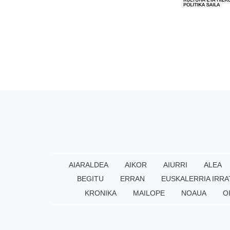
AIARALDEA
AIKOR
AIURRI
ALEA
BEGITU
ERRAN
EUSKALERRIA IRRA
KRONIKA
MAILOPE
NOAUA
O