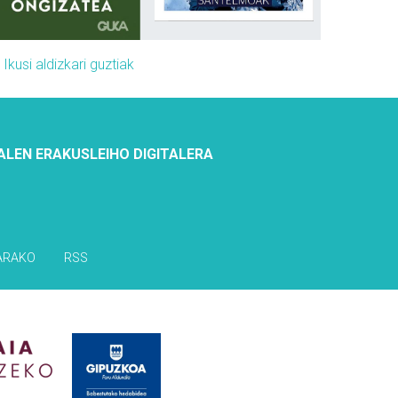
»
Ikusi aldizkari guztiak
ALEN ERAKUSLEIHO DIGITALERA
ARAKO
RSS