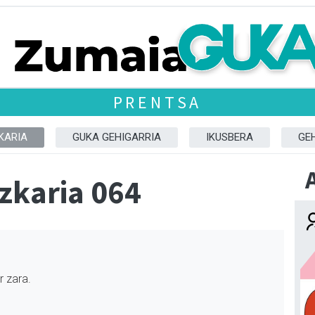
PRENTSA
KARIA
GUKA GEHIGARRIA
IKUSBERA
GE
zkaria 064
r zara.