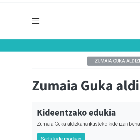
ZUMAIA GUKA ALDIZ
Zumaia Guka aldi
Kideentzako edukia
Zumaia Guka aldizkaria ikusteko kide izan beha
Sartu kide moduan