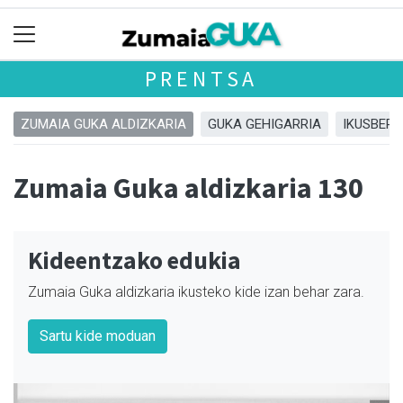
PRENTSA
ZUMAIA GUKA ALDIZKARIA
GUKA GEHIGARRIA
IKUSBERA
Zumaia Guka aldizkaria 130
Kideentzako edukia
Zumaia Guka aldizkaria ikusteko kide izan behar zara.
Sartu kide moduan