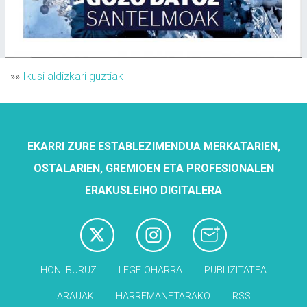
»»
Ikusi aldizkari guztiak
EKARRI ZURE ESTABLEZIMENDUA MERKATARIEN,
OSTALARIEN, GREMIOEN ETA PROFESIONALEN
ERAKUSLEIHO DIGITALERA
HONI BURUZ
LEGE OHARRA
PUBLIZITATEA
ARAUAK
HARREMANETARAKO
RSS