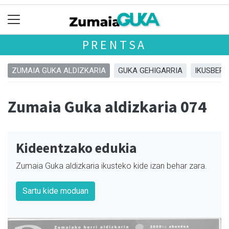
PRENTSA
ZUMAIA GUKA ALDIZKARIA
GUKA GEHIGARRIA
IKUSBERA
Zumaia Guka aldizkaria 074
Kideentzako edukia
Zumaia Guka aldizkaria ikusteko kide izan behar zara.
Sartu kide moduan