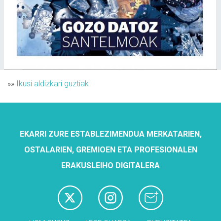
»»
Ikusi aldizkari guztiak
EKARRI ZURE ESTABLEZIMENDUA MERKATARIEN,
OSTALARIEN, GREMIOEN ETA PROFESIONALEN
ERAKUSLEIHO DIGITALERA