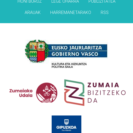
HONI BURUZ
LEGE OHARRA
PUBLIZITATEA
ARAUAK
HARREMANETARAKO
RSS
Babesleak