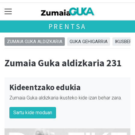
PRENTSA
ZUMAIA GUKA ALDIZKARIA
GUKA GEHIGARRIA
IKUSBERA
Zumaia Guka aldizkaria 231
Kideentzako edukia
Zumaia Guka aldizkaria ikusteko kide izan behar zara.
Sartu kide moduan