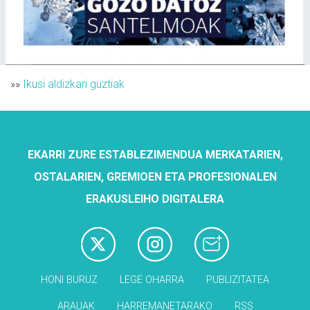
»»
Ikusi aldizkari guztiak
EKARRI ZURE ESTABLEZIMENDUA MERKATARIEN,
OSTALARIEN, GREMIOEN ETA PROFESIONALEN
ERAKUSLEIHO DIGITALERA
HONI BURUZ
LEGE OHARRA
PUBLIZITATEA
ARAUAK
HARREMANETARAKO
RSS