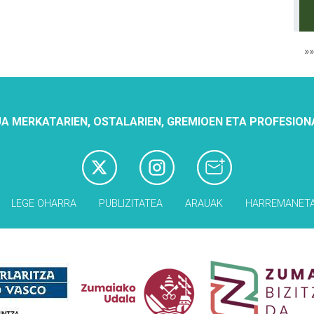
»
A MERKATARIEN, OSTALARIEN, GREMIOEN ETA PROFESION
LEGE OHARRA
PUBLIZITATEA
ARAUAK
HARREMANET
Babesleak