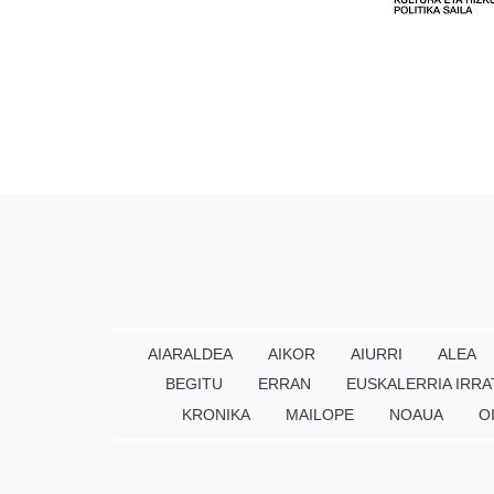
AIARALDEA
AIKOR
AIURRI
ALEA
BEGITU
ERRAN
EUSKALERRIA IRRA
KRONIKA
MAILOPE
NOAUA
O