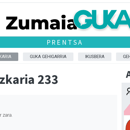
PRENTSA
KARIA
GUKA GEHIGARRIA
IKUSBERA
GE
zkaria 233
r zara.