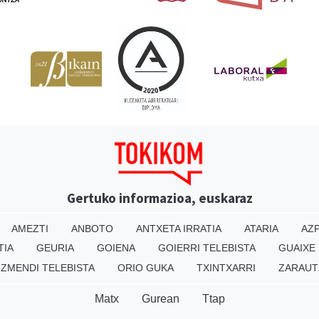
Gertuko informazioa, euskaraz
AMEZTI
ANBOTO
ANTXETA IRRATIA
ATARIA
AZP
TIA
GEURIA
GOIENA
GOIERRI TELEBISTA
GUAIXE
IZMENDI TELEBISTA
ORIO GUKA
TXINTXARRI
ZARAUT
Matx
Gurean
Ttap