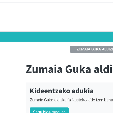
ZUMAIA GUKA ALDIZ
Zumaia Guka aldi
Kideentzako edukia
Zumaia Guka aldizkaria ikusteko kide izan beha
Sartu kide moduan