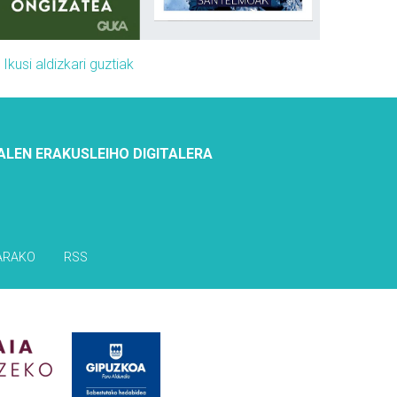
»
Ikusi aldizkari guztiak
ALEN ERAKUSLEIHO DIGITALERA
ARAKO
RSS