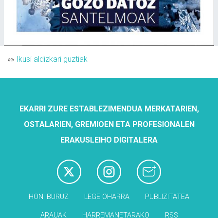
»»
Ikusi aldizkari guztiak
EKARRI ZURE ESTABLEZIMENDUA MERKATARIEN,
OSTALARIEN, GREMIOEN ETA PROFESIONALEN
ERAKUSLEIHO DIGITALERA
HONI BURUZ
LEGE OHARRA
PUBLIZITATEA
ARAUAK
HARREMANETARAKO
RSS