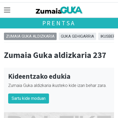
PRENTSA
ZUMAIA GUKA ALDIZKARIA
GUKA GEHIGARRIA
IKUSBERA
Zumaia Guka aldizkaria 237
Kideentzako edukia
Zumaia Guka aldizkaria ikusteko kide izan behar zara.
Sartu kide moduan