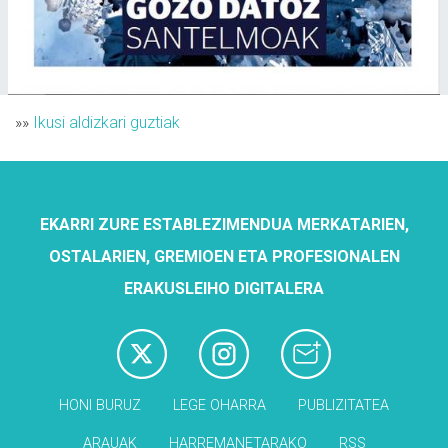
»»
Ikusi aldizkari guztiak
EKARRI ZURE ESTABLEZIMENDUA MERKATARIEN,
OSTALARIEN, GREMIOEN ETA PROFESIONALEN
ERAKUSLEIHO DIGITALERA
HONI BURUZ
LEGE OHARRA
PUBLIZITATEA
ARAUAK
HARREMANETARAKO
RSS