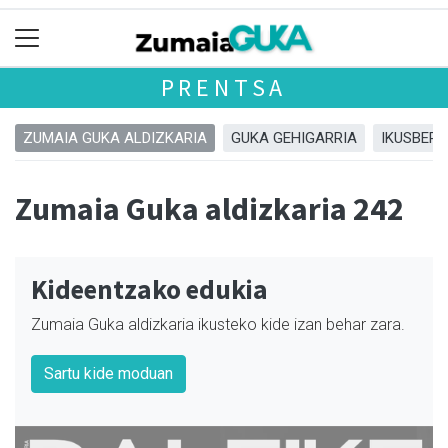
PRENTSA
ZUMAIA GUKA ALDIZKARIA
GUKA GEHIGARRIA
IKUSBERA
Zumaia Guka aldizkaria 242
Kideentzako edukia
Zumaia Guka aldizkaria ikusteko kide izan behar zara.
Sartu kide moduan