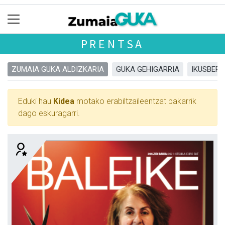
PRENTSA
ZUMAIA GUKA ALDIZKARIA
GUKA GEHIGARRIA
IKUSBERA
Eduki hau
Kidea
motako erabiltzaileentzat bakarrik
dago eskuragarri.