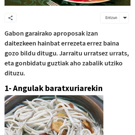
Entzun
Gabon garairako aproposak izan
daitezkeen hainbat errezeta errez baina
gozo bildu ditugu. Jarraitu urratsez urrats,
eta gonbidatu guztiak aho zabalik utziko
dituzu.
1- Angulak baratxuriarekin