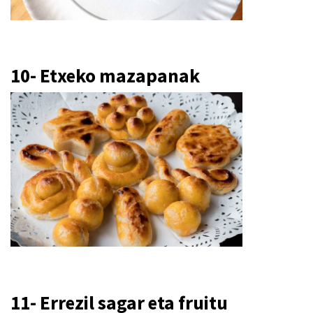
10- Etxeko mazapanak
11- Errezil sagar eta fruitu