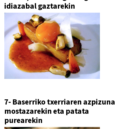
idiazabal gaztarekin
7- Baserriko txerriaren azpizuna
mostazarekin eta patata
purearekin