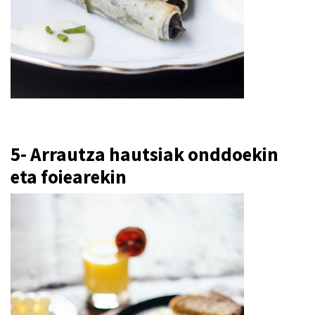
5-
Arrautza hautsiak onddoekin
eta foiearekin