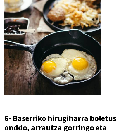
6- Baserriko hirugiharra boletus
onddo, arrautza gorringo eta