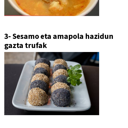
3- Sesamo eta amapola hazidun
gazta trufak