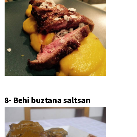
8- Behi buztana saltsan