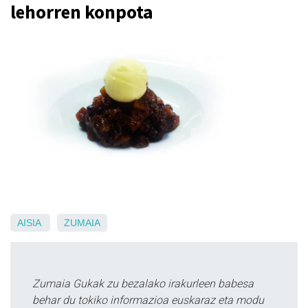
lehorren konpota
AISIA
ZUMAIA
Zumaia Gukak zu bezalako irakurleen babesa
behar du tokiko informazioa euskaraz eta modu