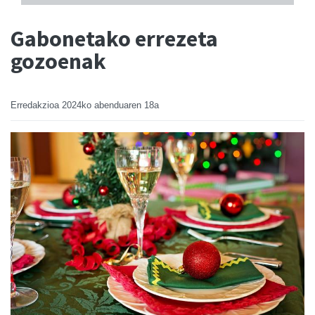
Gabonetako errezeta
gozoenak
Erredakzioa
2024ko abenduaren 18a