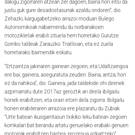
dakigu zigorraren atzean zer dagoen, baina hori iritsi da
justu guk gure desadostasunak azaldu ondoren", dio.
Zehazki, kargugabetzeko arrazoi moduan Bulego
Autonomikoak nabarmendu du norbanakoen
motozikletak erabili zituela herri horretako Gurutze
Gorriko taldeak Zarauzko Triatloian, eta ez zuela
horretarako baimendik eskatu.
"Ertzaintza jakinaren gainean zegoen, eta Udaltzaingoa
ere bai; gainera, aseguratuta zeuden. Baina, antza, hori
ez da nahikoa", dio. Gainera, jada taldekide ohi direnek
azpimarratu dute 2017az geroztik ari direla ibilgailu
horiek erabiltzen, eta orain etorri dela zigorra. Ibilgailu
horien erabileraren arrazoia ere plazaratu du Zubiak:
"Urte batean ikusgarritasun txikiko leku batean zegoen
korrikalari bat berandu artatu genuelako erabaki genuen
motorrak erabiltzen hastea, prozesua azkartzeko".