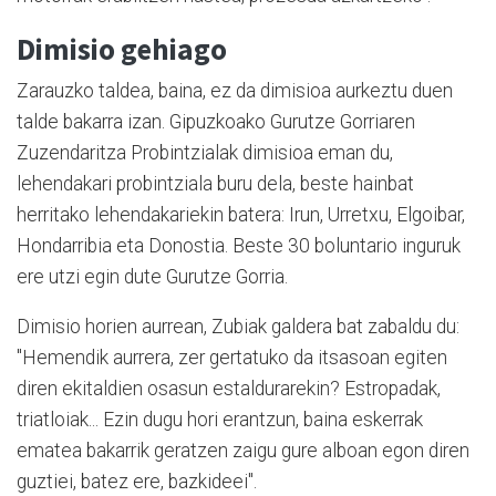
Dimisio gehiago
Zarauzko taldea, baina, ez da dimisioa aurkeztu duen
talde bakarra izan. Gipuzkoako Gurutze Gorriaren
Zuzendaritza Probintzialak dimisioa eman du,
lehendakari probintziala buru dela, beste hainbat
herritako lehendakariekin batera: Irun, Urretxu, Elgoibar,
Hondarribia eta Donostia. Beste 30 boluntario inguruk
ere utzi egin dute Gurutze Gorria.
Dimisio horien aurrean, Zubiak galdera bat zabaldu du:
"Hemendik aurrera, zer gertatuko da itsasoan egiten
diren ekitaldien osasun estaldurarekin? Estropadak,
triatloiak... Ezin dugu hori erantzun, baina eskerrak
ematea bakarrik geratzen zaigu gure alboan egon diren
guztiei, batez ere, bazkideei".