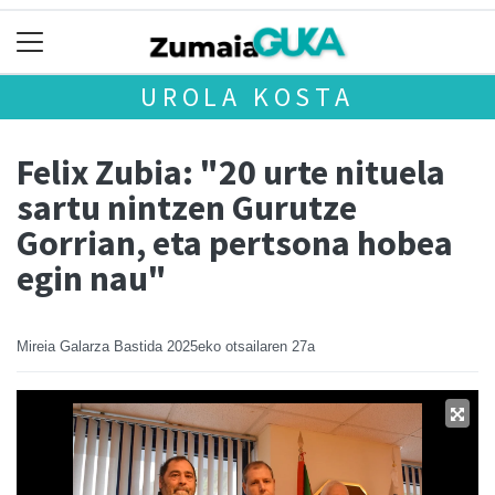
UROLA KOSTA
Felix Zubia: "20 urte nituela
sartu nintzen Gurutze
Gorrian, eta pertsona hobea
egin nau"
Mireia Galarza Bastida
2025eko otsailaren 27a