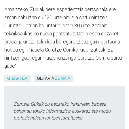
Amaitzeko, Zubiak bere esperientzia pertsonala ere
eman nahi izan du. "20 urte nituela sartu nintzen
Gurutze Gorrian boluntario, orain 30 urte, zerbait
teknikoa ikasiko nuela pentsatuz. Orain esan dezaket,
ordea, jakintza teknikoa bereganatzeaz gain, pertsona
hobea egin nauela Gurutze Gorriko kide izateak. Ez
nintzen gaur egun naizena izango Gurutze Gorrira sartu
gabe".
GIZARTEA
GETARIA
ZUMAIA
Zumaia Gukak zu bezalako irakurleen babesa
behar du tokiko informazioa euskaraz eta modu
profesionalean lantzen jarraitzeko.