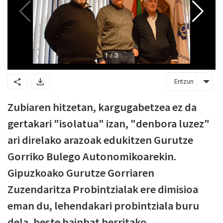
Entzun
Zubiaren hitzetan, kargugabetzea ez da
gertakari "isolatua" izan, "denbora luzez"
ari direlako arazoak edukitzen Gurutze
Gorriko Bulego Autonomikoarekin.
Gipuzkoako Gurutze Gorriaren
Zuzendaritza Probintzialak ere dimisioa
eman du, lehendakari probintziala buru
dela, beste hainbat herritako