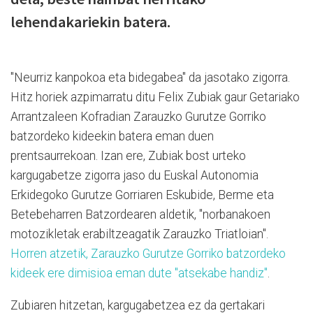
lehendakariekin batera.
"Neurriz kanpokoa eta bidegabea" da jasotako zigorra.
Hitz horiek azpimarratu ditu Felix Zubiak gaur Getariako
Arrantzaleen Kofradian Zarauzko Gurutze Gorriko
batzordeko kideekin batera eman duen
prentsaurrekoan. Izan ere, Zubiak bost urteko
kargugabetze zigorra jaso du Euskal Autonomia
Erkidegoko Gurutze Gorriaren Eskubide, Berme eta
Betebeharren Batzordearen aldetik, "norbanakoen
motozikletak erabiltzeagatik Zarauzko Triatloian".
Horren atzetik, Zarauzko Gurutze Gorriko batzordeko
kideek ere dimisioa eman dute "atsekabe handiz"
.
Zubiaren hitzetan, kargugabetzea ez da gertakari