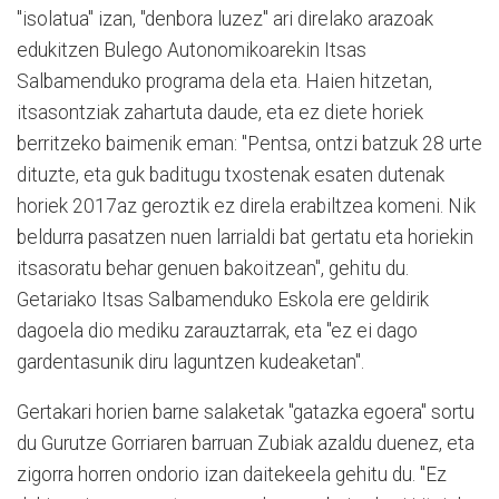
"isolatua" izan, "denbora luzez" ari direlako arazoak
edukitzen Bulego Autonomikoarekin Itsas
Salbamenduko programa dela eta. Haien hitzetan,
itsasontziak zahartuta daude, eta ez diete horiek
berritzeko baimenik eman: "Pentsa, ontzi batzuk 28 urte
dituzte, eta guk baditugu txostenak esaten dutenak
horiek 2017az geroztik ez direla erabiltzea komeni. Nik
beldurra pasatzen nuen larrialdi bat gertatu eta horiekin
itsasoratu behar genuen bakoitzean", gehitu du.
Getariako Itsas Salbamenduko Eskola ere geldirik
dagoela dio mediku zarauztarrak, eta "ez ei dago
gardentasunik diru laguntzen kudeaketan".
Gertakari horien barne salaketak "gatazka egoera" sortu
du Gurutze Gorriaren barruan Zubiak azaldu duenez, eta
zigorra horren ondorio izan daitekeela gehitu du. "Ez