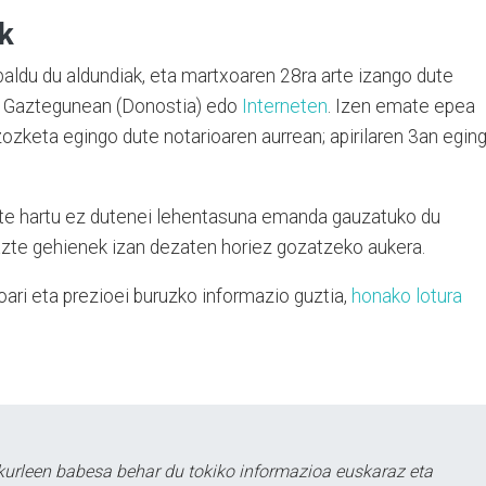
k
ldu du aldundiak, eta martxoaren 28ra arte izango dute
a, Gaztegunean (Donostia) edo
Interneten
. Izen emate epea
ozketa egingo dute notarioaren aurrean; apirilaren 3an egin
rte hartu ez dutenei lehentasuna emanda gauzatuko du
gazte gehienek izan dezaten horiez gozatzeko aukera.
ri eta prezioei buruzko informazio guztia,
honako lotura
urleen babesa behar du tokiko informazioa euskaraz eta