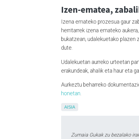
Izen-ematea, zabali
Izena emateko prozesua gaur zaba
herritarrek izena emateko auker
bukatzean, udalekuetako plazen z
dute.
Udalekuetan aurreko urteetan pa
erakundeak, ahalik eta haur eta 
Aurkeztu beharreko dokumentazioa
honetan
.
AISIA
Zumaia Gukak zu bezalako irak