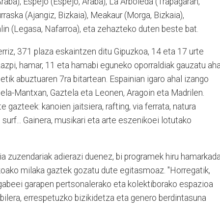
 Araba), Espejo (Espejo, Araba), La Arboleda (Trapagaran,
Lurraska (Ajangiz, Bizkaia), Meakaur (Morga, Bizkaia),
alin (Legasa, Nafarroa), eta zehazteko duten beste bat.
rriz, 371 plaza eskaintzen ditu Gipuzkoa, 14 eta 17 urte
zazpi, hamar, 11 eta hamabi eguneko oporraldiak gauzatu aha
1etik abuztuaren 7ra bitartean. Espainian igaro ahal izango
ztela-Mantxan, Gaztela eta Leonen, Aragoin eta Madrilen.
 gazteek: kanoien jaitsiera, rafting, via ferrata, natura
e surf... Gainera, musikari eta arte eszenikoei lotutako
ia zuzendariak adierazi duenez, bi programek hiru hamarkad
oako milaka gaztek gozatu dute egitasmoaz. "Horregatik,
ingabeei garapen pertsonalerako eta kolektiborako espazioa
bilera, errespetuzko bizikidetza eta genero berdintasuna