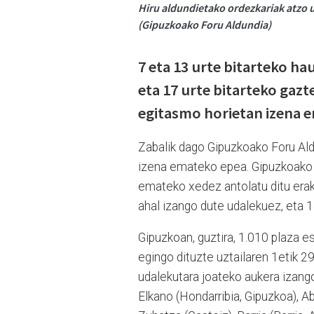
Hiru aldundietako ordezkariak atzo 
(Gipuzkoako Foru Aldundia)
7 eta 13 urte bitarteko ha
eta 17 urte bitarteko gazt
egitasmo horietan izena 
Zabalik dago Gipuzkoako Foru Ald
izena emateko epea. Gipuzkoako h
emateko xedez antolatu ditu erak
ahal izango dute udalekuez, eta 14
Gipuzkoan, guztira, 1.010 plaza e
egingo dituzte uztailaren 1etik 2
udalekutara joateko aukera izango
Elkano (Hondarribia, Gipuzkoa), Aba