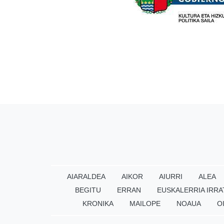
AIARALDEA
AIKOR
AIURRI
ALEA
BEGITU
ERRAN
EUSKALERRIA IRRA
KRONIKA
MAILOPE
NOAUA
O