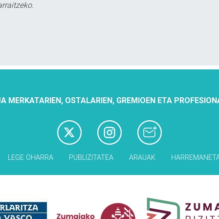
rraitzeko.
A MERKATARIEN, OSTALARIEN, GREMIOEN ETA PROFESION
LEGE OHARRA
PUBLIZITATEA
ARAUAK
HARREMANET
Babesleak