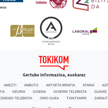
Gertuko informazioa, euskaraz
AMEZTI
ANBOTO
ANTXETA IRRATIA
ATARIA
AZP
TIA
GEURIA
GOIENA
GOIERRI TELEBISTA
GUAIXE
IZMENDI TELEBISTA
ORIO GUKA
TXINTXARRI
ZARAUT