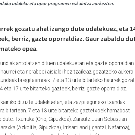
udako udaleku eta opor programen eskaintza aurkezten.
urrek gozatu ahal izango dute udalekuez, eta 1
eek, berriz, gazte oporraldiaz. Gaur zabaldu du
emateko epea.
undiak antolatzen dituen udalekuetan eta gazte oporraldian
aurrei eta nerabeei aisialdi hezitzaileaz gozatzeko aukera
undeak bi egitasmoak: 7 eta 13 urte bitarteko haurrek goza
 eta 17 urte bitarteko gazteek, berriz, gazte oporraldiaz.
skainiko dituzte udalekuetan, eta zazpi eguneko txandak
9ra bitartean. 7 eta 13 urte bitarteko gaztetxoek hamabost
 dute: Txurruka (Orio, Gipuzkoa), Zarautz Juan Sebastian
raxka (Azkoitia, Gipuzkoa), Irrisarriland (Igantzi, Nafarroa),