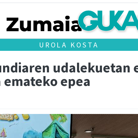
UROLA KOSTA
undiaren udalekuetan e
a emateko epea