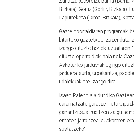
Zuhatza (Gasteiz), Barria (Barria,
Bizkaia), Gorliz (Gorliz, Bizkaia), 
Lapurreketa (Dima, Bizkaia), Katt
Gazte oporraldiaren programak, be
bitarteko gaztetxoei zuzenduta; 
izango dituzte horiek, uztailaren 
dituzte oporraldiak, hala nola Ga
Askotariko jarduerak egingo dituzte
jarduera, surfa, urpekaritza, paddl
udalekuak ere izango dira.
Isaac Palencia aldundiko Gaztear
daramatzate garatzen, eta Gipuzk
garrantzitsua iruditzen zaigu ad
ematen jarraitzea, euskararen era
sustatzeko".