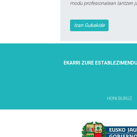
modu profesionalean lantzen ja
Izan Gukakide
EKARRI ZURE ESTABLEZIMENDU
HONI BURUZ