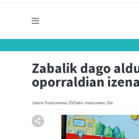
Zabalik dago ald
oporraldian izen
Julene Frantzesena
2025eko martxoaren 18a