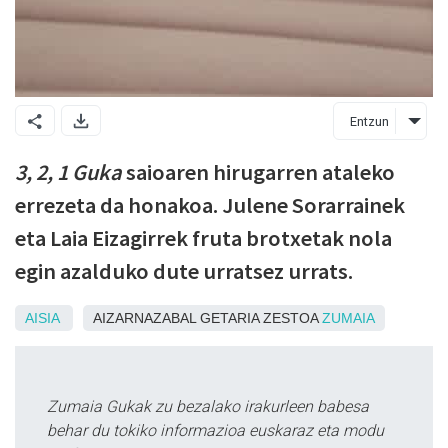
Entzun
3, 2, 1 Guka
saioaren hirugarren ataleko
errezeta da honakoa. Julene Sorarrainek
eta Laia Eizagirrek fruta brotxetak nola
egin azalduko dute urratsez urrats.
AISIA
AIZARNAZABAL GETARIA ZESTOA
ZUMAIA
Zumaia Gukak zu bezalako irakurleen babesa
behar du tokiko informazioa euskaraz eta modu