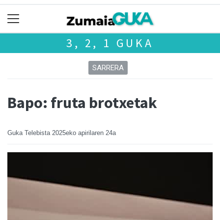
3, 2, 1 GUKA
SARRERA
Bapo: fruta brotxetak
Guka Telebista
2025eko apirilaren 24a