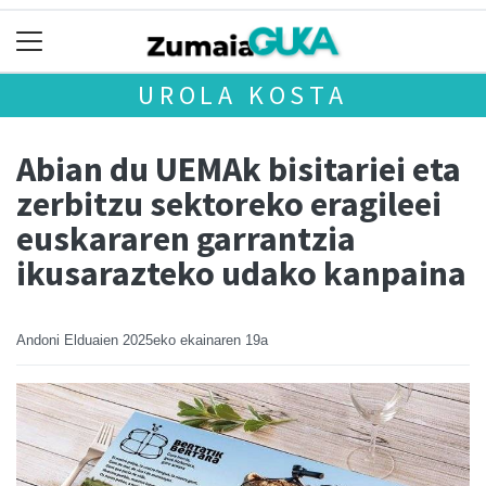
UROLA KOSTA
Abian du UEMAk bisitariei eta
zerbitzu sektoreko eragileei
euskararen garrantzia
ikusarazteko udako kanpaina
Andoni Elduaien
2025eko ekainaren 19a