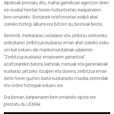
diptikoak prestatu ditu, mahai gainekoan agertzen diren
sei euskal herritar horien hizkuntzetan, kanpainaren
berri emateko. Bisitariek telefonoetan erabili ahal
izateko hiztegi laburra ere biltzen du, besteak beste.
Bestetik, merkatariei, ostalariei eta zerbitzu sektoreko
ordezkariei zerbitzua euskaraz eman ahal izateko esku-
orri bat eskaini die mankomunitateak udalerriei.
"Zerbitzua euskaraz ematearen garrantzia"
azaltzearekin batera, kartelak, menuak eta gainerakoak
euskaraz jartzeko itzulpen eta diseinu zerbitzua eman
diete horiei guztiei, baita euskarazko musika zerrendak
eta online hiztegiak eskaini ere.
Era berean, kanpainaren berri emateko spota ere
prestatu du UEMAk: