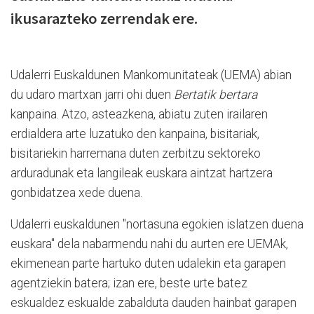
ikusarazteko zerrendak ere.
Udalerri Euskaldunen Mankomunitateak (UEMA) abian
du udaro martxan jarri ohi duen
Bertatik bertara
kanpaina. Atzo, asteazkena, abiatu zuten irailaren
erdialdera arte luzatuko den kanpaina, bisitariak,
bisitariekin harremana duten zerbitzu sektoreko
arduradunak eta langileak euskara aintzat hartzera
gonbidatzea xede duena.
Udalerri euskaldunen "nortasuna egokien islatzen duena
euskara" dela nabarmendu nahi du aurten ere UEMAk,
ekimenean parte hartuko duten udalekin eta garapen
agentziekin batera; izan ere, beste urte batez
eskualdez eskualde zabalduta dauden hainbat garapen