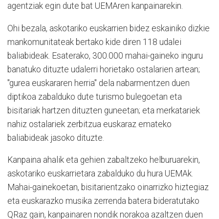
agentziak egin dute bat UEMAren kanpainarekin.
Ohi bezala, askotariko euskarrien bidez eskainiko dizkie
mankomunitateak bertako kide diren 118 udalei
baliabideak. Esaterako, 300.000 mahai-gaineko inguru
banatuko dituzte udalerri horietako ostalarien artean;
"gurea euskararen herria" dela nabarmentzen duen
diptikoa zabalduko dute turismo bulegoetan eta
bisitariak hartzen dituzten guneetan; eta merkatariek
nahiz ostalariek zerbitzua euskaraz emateko
baliabideak jasoko dituzte.
Kanpaina ahalik eta gehien zabaltzeko helburuarekin,
askotariko euskarrietara zabalduko du hura UEMAk.
Mahai-gainekoetan, bisitarientzako oinarrizko hiztegiaz
eta euskarazko musika zerrenda batera bideratutako
QRaz gain, kanpainaren nondik norakoa azaltzen duen