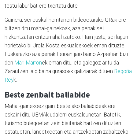
testu labur bat ere txertatu dute.
Gainera, sei euskal herritarren bideoetarako QRak ere
biltzen ditu mahai-gainekoak, azalpenak sei
hizkuntzatan entzun ahal izateko. Hain justu, sei lagun
horietako bi Urola Kosta eskualdekoek eman dituzte.
Euskarazko azalpenak Leioan jaio baino Azpeitian bizi
den
Mari Marron
ek eman ditu, eta galegoz aritu da
Zarautzen jaio baina gurasoak galiziarrak dituen
Begoña
Rey
k.
Beste zenbait baliabide
Mahai-gainekoez gain, bestelako baliabideak ere
eskaini ditu UEMAk udalerri euskaldunetan. Batetik,
turismo bulegoetan zein bisitariak hartzen dituzten
ostatuetan, landetxeetan eta antzekoetan zabaltzeko