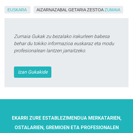
EUSKARA
AIZARNAZABAL GETARIA ZESTOA
ZUMAIA
Zumaia Gukak zu bezalako irakurleen babesa
behar du tokiko informazioa euskaraz eta modu
profesionalean lantzen jarraitzeko.
Izan Gukakide
EKARRI ZURE ESTABLEZIMENDUA MERKATARIEN,
OSTALARIEN, GREMIOEN ETA PROFESIONALEN