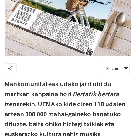
Entzun
Mankomunitateak udako jarri ohi du
martxan kanpaina hori
Bertatik bertara
izenarekin. UEMAko kide diren 118 udalen
artean 300.000 mahai-gaineko banatuko
dituzte, baita ohiko hiztegi txikiak eta
euskarazko kultura nahiz musika