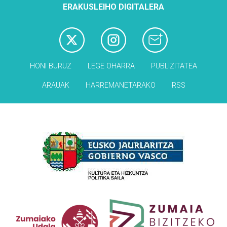
ERAKUSLEIHO DIGITALERA
HONI BURUZ
LEGE OHARRA
PUBLIZITATEA
ARAUAK
HARREMANETARAKO
RSS
Babesleak