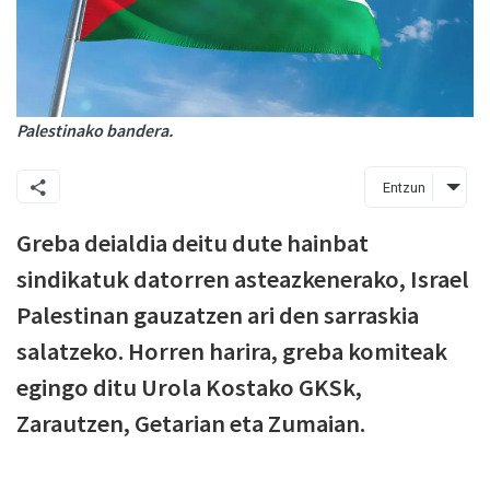
Palestinako bandera.
Entzun
Greba deialdia deitu dute hainbat
sindikatuk datorren asteazkenerako, Israel
Palestinan gauzatzen ari den sarraskia
salatzeko. Horren harira, greba komiteak
egingo ditu Urola Kostako GKSk,
Zarautzen, Getarian eta Zumaian.