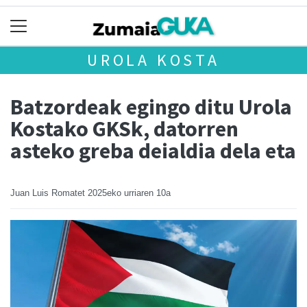
UROLA KOSTA
Batzordeak egingo ditu Urola
Kostako GKSk, datorren
asteko greba deialdia dela eta
Juan Luis Romatet
2025eko urriaren 10a