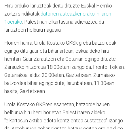
Hiru orduko lanuzteak deitu dituzte Euskal Herriko
zortzi sindikatuk
datorren asteazkenerako, hilaren
15erako
. Palestinari elkartasuna adieraztea da
lanuzteen helburu nagusia.
Horren harira, Urola Kostako GKSk greba batzordeak
egingo ditu gaur eta bihar artean, eskualdeko hiru
herritan. Gaur Zarautzen eta Getarian egingo dituzte.
Zarauzko hitzordua 18:00etan izango da, Frontoi txikian;
Getariakoa, aldiz, 20:00etan, Gaztetxean. Zumaiako
batzordea bihar egingo dute, larunbatean, 11:30ean
hasita, Gaztetxean.
Urola Kostako GKSren esanetan, batzorde hauen
helburua hiru herri horietan Palestinaren aldeko
"elkartasun aktibo edota kontzientea sustatzea" izango
da. Asteburuan zehar ekintza batzuk egitea ere ez dute