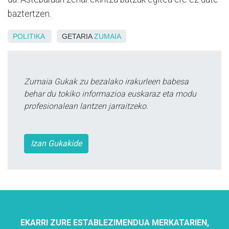
baztertzen.
POLITIKA
GETARIA
ZUMAIA
Zumaia Gukak zu bezalako irakurleen babesa
behar du tokiko informazioa euskaraz eta modu
profesionalean lantzen jarraitzeko.
Izan Gukakide
EKARRI ZURE ESTABLEZIMENDUA MERKATARIEN,