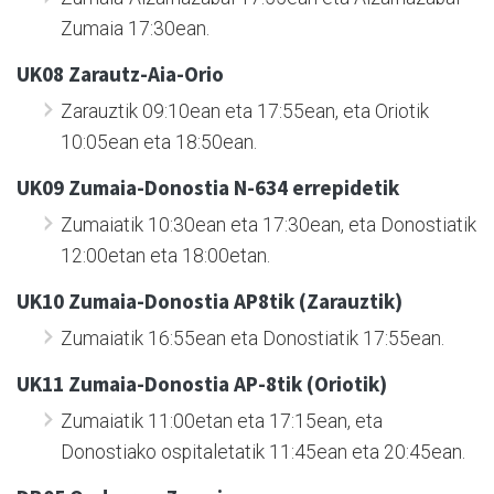
Zumaia 17:30ean.
UK08 Zarautz-Aia-Orio
Zarauztik 09:10ean eta 17:55ean, eta Oriotik
10:05ean eta 18:50ean.
UK09 Zumaia-Donostia N-634 errepidetik
Zumaiatik 10:30ean eta 17:30ean, eta Donostiatik
12:00etan eta 18:00etan.
UK10 Zumaia-Donostia AP8tik (Zarauztik)
Zumaiatik 16:55ean eta Donostiatik 17:55ean.
UK11 Zumaia-Donostia AP-8tik (Oriotik)
Zumaiatik 11:00etan eta 17:15ean, eta
Donostiako ospitaletatik 11:45ean eta 20:45ean.