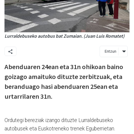
Lurraldebuseko autobus bat Zumaian. (Juan Luis Romatet)
Entzun
Abenduaren 24ean eta 31n ohikoan baino
goizago amaituko dituzte zerbitzuak, eta
beranduago hasi abenduaren 25ean eta
urtarrilaren 31n.
Ordutegi bereziak izango dituzte Lurraldebuseko
autobusek eta Euskotreneko trenek Eguberrietan.