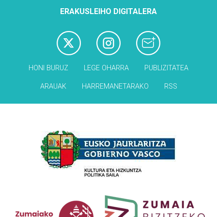
ERAKUSLEIHO DIGITALERA
HONI BURUZ
LEGE OHARRA
PUBLIZITATEA
ARAUAK
HARREMANETARAKO
RSS
Babesleak