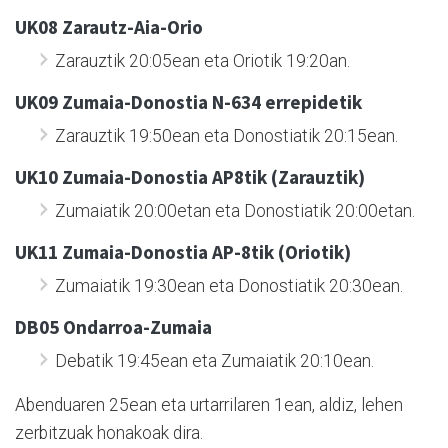
UK08 Zarautz-Aia-Orio
Zarauztik 20:05ean eta Oriotik 19:20an.
UK09 Zumaia-Donostia N-634 errepidetik
Zarauztik 19:50ean eta Donostiatik 20:15ean.
UK10 Zumaia-Donostia AP8tik (Zarauztik)
Zumaiatik 20:00etan eta Donostiatik 20:00etan.
UK11 Zumaia-Donostia AP-8tik (Oriotik)
Zumaiatik 19:30ean eta Donostiatik 20:30ean.
DB05 Ondarroa-Zumaia
Debatik 19:45ean eta Zumaiatik 20:10ean.
Abenduaren 25ean eta urtarrilaren 1ean, aldiz, lehen
zerbitzuak honakoak dira.