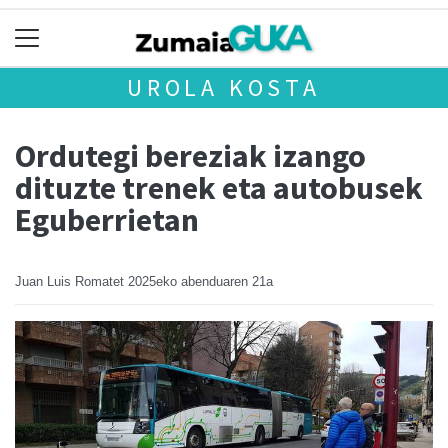
UROLA KOSTA
Ordutegi bereziak izango
dituzte trenek eta autobusek
Eguberrietan
Juan Luis Romatet
2025eko abenduaren 21a