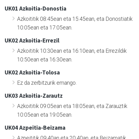
UK01 Azkoitia-Donostia
Azkoititik 08:45ean eta 15:45ean, eta Donostiatik
10:05ean eta 17:05ean.
UK02 Azkoitia-Errezil
Azkoititik 10:30ean eta 16:10ean, eta Errezildik
10:50ean eta 16:30ean.
UK02 Azkoitia-Tolosa
Ez da zerbitzurik emango.
UK03 Azkoitia-Zarautz
Azkoititik 09:05ean eta 18:05ean, eta Zarauztik
10:05ean eta 19:05ean.
UK04 Azpeitia-Beizama
Azpeititik 09:40an eta 20:40an, eta Beizamatik