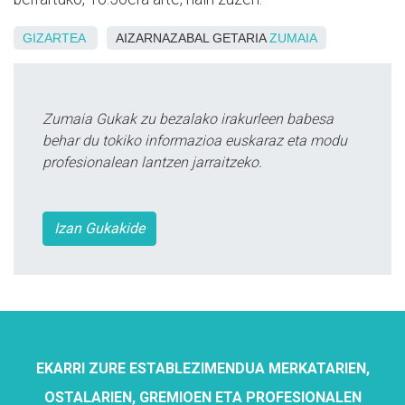
GIZARTEA
AIZARNAZABAL GETARIA
ZUMAIA
Zumaia Gukak zu bezalako irakurleen babesa
behar du tokiko informazioa euskaraz eta modu
profesionalean lantzen jarraitzeko.
Izan Gukakide
EKARRI ZURE ESTABLEZIMENDUA MERKATARIEN,
OSTALARIEN, GREMIOEN ETA PROFESIONALEN