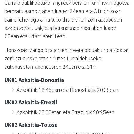
Garraio publikoetako langileak beraien familiekin egotea
bermatu asmoz, abenduaren 24ean eta 31n ohikoan
baino lehenago amaituko dira trenen zein autobusen
azken zerbitzuak, eta beranduago hasi abenduaren
25ean eta urtarrilaren 1ean.
Honakoak izango dira azken irteera orduak Urola Kostan
zerbitzua eskaintzen duten Lurraldebuseko
autobusetan, abenduaren 24ean eta 31n.
UK01 Azkoitia-Donostia
Azkoititik 18:45ean eta Donostiatik 20:05ean.
UK02 Azkoitia-Errezil
Azkoititik 20:00etan eta Errezildik 20:25ean.
UK02 Azkoitia-Tolosa