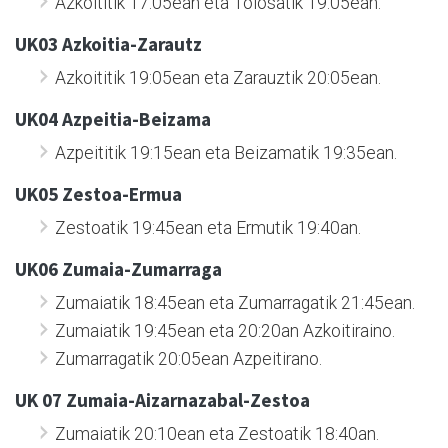
Azkoititik 17:05ean eta Tolosatik 19:05ean.
UK03 Azkoitia-Zarautz
Azkoititik 19:05ean eta Zarauztik 20:05ean.
UK04 Azpeitia-Beizama
Azpeititik 19:15ean eta Beizamatik 19:35ean.
UK05 Zestoa-Ermua
Zestoatik 19:45ean eta Ermutik 19:40an.
UK06 Zumaia-Zumarraga
Zumaiatik 18:45ean eta Zumarragatik 21:45ean.
Zumaiatik 19:45ean eta 20:20an Azkoitiraino.
Zumarragatik 20:05ean Azpeitirano.
UK 07 Zumaia-Aizarnazabal-Zestoa
Zumaiatik 20:10ean eta Zestoatik 18:40an.