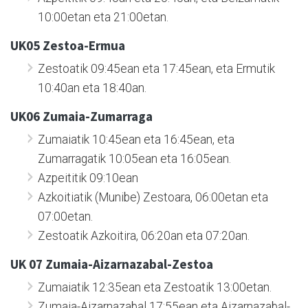
10:00etan eta 21:00etan.
UK05 Zestoa-Ermua
Zestoatik 09:45ean eta 17:45ean, eta Ermutik
10:40an eta 18:40an.
UK06 Zumaia-Zumarraga
Zumaiatik 10:45ean eta 16:45ean, eta
Zumarragatik 10:05ean eta 16:05ean.
Azpeititik 09:10ean
Azkoitiatik (Munibe) Zestoara, 06:00etan eta
07:00etan.
Zestoatik Azkoitira, 06:20an eta 07:20an.
UK 07 Zumaia-Aizarnazabal-Zestoa
Zumaiatik 12:35ean eta Zestoatik 13:00etan.
Zumaia-Aizarnazabal 17:55ean eta Aizarnazabal-