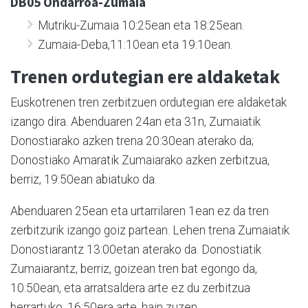
DB05 Ondarroa-Zumaia
Mutriku-Zumaia 10:25ean eta 18:25ean.
Zumaia-Deba,11:10ean eta 19:10ean.
Trenen ordutegian ere aldaketak
Euskotrenen tren zerbitzuen ordutegian ere aldaketak
izango dira. Abenduaren 24an eta 31n, Zumaiatik
Donostiarako azken trena 20:30ean aterako da;
Donostiako Amaratik Zumaiarako azken zerbitzua,
berriz, 19:50ean abiatuko da.
Abenduaren 25ean eta urtarrilaren 1ean ez da tren
zerbitzurik izango goiz partean. Lehen trena Zumaiatik
Donostiarantz 13:00etan aterako da. Donostiatik
Zumaiarantz, berriz, goizean tren bat egongo da,
10:50ean, eta arratsaldera arte ez du zerbitzua
berrartuko, 16:50era arte, hain zuzen.