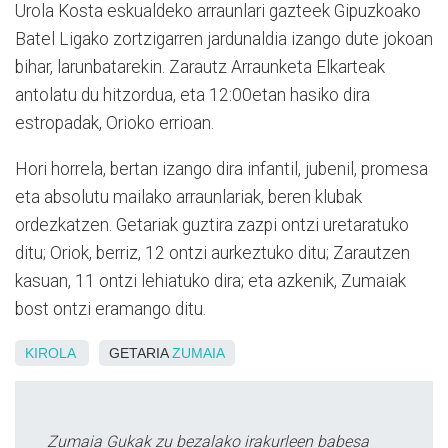
Urola Kosta eskualdeko arraunlari gazteek Gipuzkoako
Batel Ligako zortzigarren jardunaldia izango dute jokoan
bihar, larunbatarekin. Zarautz Arraunketa Elkarteak
antolatu du hitzordua, eta 12:00etan hasiko dira
estropadak, Orioko errioan.
Hori horrela, bertan izango dira infantil, jubenil, promesa
eta absolutu mailako arraunlariak, beren klubak
ordezkatzen. Getariak guztira zazpi ontzi uretaratuko
ditu; Oriok, berriz, 12 ontzi aurkeztuko ditu; Zarautzen
kasuan, 11 ontzi lehiatuko dira; eta azkenik, Zumaiak
bost ontzi eramango ditu.
KIROLA
GETARIA
ZUMAIA
Zumaia Gukak zu bezalako irakurleen babesa