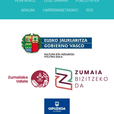
HONI BURUZ
LEGE OHARRA
PUBLIZITATEA
ARAUAK
HARREMANETARAKO
RSS
Babesleak