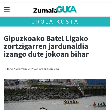
UROLA KOSTA
Gipuzkoako Batel Ligako
zortzigarren jardunaldia
izango dute jokoan bihar
Julene Sorarrain
2026ko otsailaren 27a