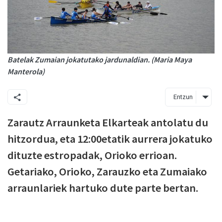
Batelak Zumaian jokatutako jardunaldian. (Maria Maya
Manterola)
Entzun
Zarautz Arraunketa Elkarteak antolatu du
hitzordua, eta 12:00etatik aurrera jokatuko
dituzte estropadak, Orioko errioan.
Getariako, Orioko, Zarauzko eta Zumaiako
arraunlariek hartuko dute parte bertan.