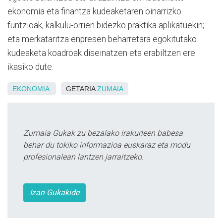
ekonomia eta finantza kudeaketaren oinarrizko
funtzioak, kalkulu-orrien bidezko praktika aplikatuekin;
eta merkataritza enpresen beharretara egokitutako
kudeaketa koadroak diseinatzen eta erabiltzen ere
ikasiko dute.
EKONOMIA
GETARIA
ZUMAIA
Zumaia Gukak zu bezalako irakurleen babesa
behar du tokiko informazioa euskaraz eta modu
profesionalean lantzen jarraitzeko.
Izan Gukakide