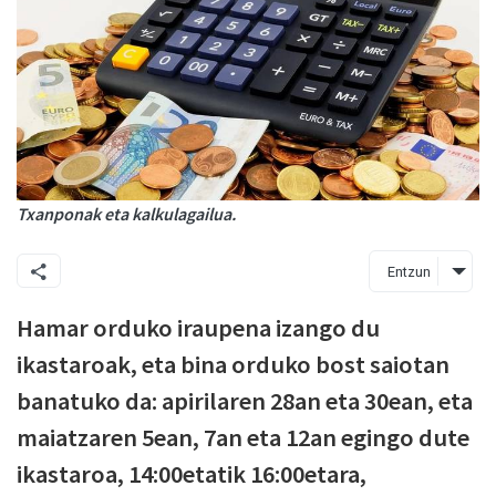
Txanponak eta kalkulagailua.
Entzun
Hamar orduko iraupena izango du
ikastaroak, eta bina orduko bost saiotan
banatuko da: apirilaren 28an eta 30ean, eta
maiatzaren 5ean, 7an eta 12an egingo dute
ikastaroa, 14:00etatik 16:00etara,