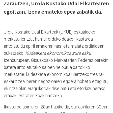
Zarautzen, Urola Kostako Udal Elkartearen
egoitzan. Izena emateko epea zabalik da.
Urola Kostako Udal Elkarteak (UKUE) eskualdeko
merkatarientzat hamar orduko doako ikastaroa
antolatu du apiril amaieran hasi eta maiatz erdialdean
bukatzeko.
Kudeaketa ekonomikoa zure esku
izenburupean, Gipuzkoako Merkatarien Federazioarekin
batera antolatutako saioen helburua da tokiko
merkatariei kudeaketa ekonomikoa ulertzeko tresnak
eskaintzea, beren negozioaren egoera hobeto ezagutu,
ekintza plan eraginkorrak diseinatu eta etorkizunerako
erabaki estrategikoak hartzeko.
Ikastaroa apirilaren 28an hasiko da, eta apirilaren 30ean,