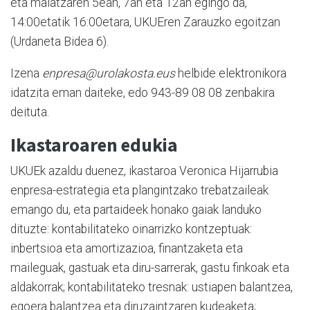
eta maiatzaren 5ean, 7an eta 12an egingo da,
14:00etatik 16:00etara, UKUEren Zarauzko egoitzan
(Urdaneta Bidea 6).
Izena
enpresa@urolakosta.eus
helbide elektronikora
idatzita eman daiteke, edo 943-89 08 08 zenbakira
deituta.
Ikastaroaren edukia
UKUEk azaldu duenez, ikastaroa Veronica Hijarrubia
enpresa-estrategia eta plangintzako trebatzaileak
emango du, eta partaideek honako gaiak landuko
dituzte: kontabilitateko oinarrizko kontzeptuak:
inbertsioa eta amortizazioa, finantzaketa eta
maileguak, gastuak eta diru-sarrerak, gastu finkoak eta
aldakorrak; kontabilitateko tresnak: ustiapen balantzea,
egoera balantzea eta diruzaintzaren kudeaketa;