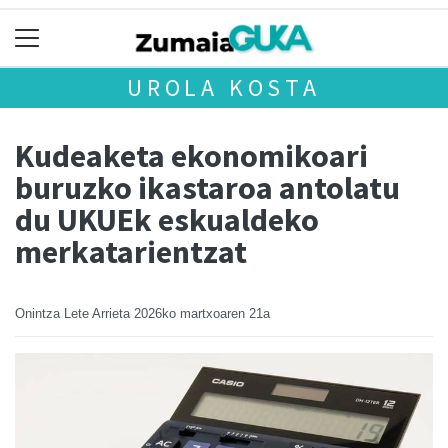
UROLA KOSTA
Kudeaketa ekonomikoari
buruzko ikastaroa antolatu
du UKUEk eskualdeko
merkatarientzat
Onintza Lete Arrieta
2026ko martxoaren 21a