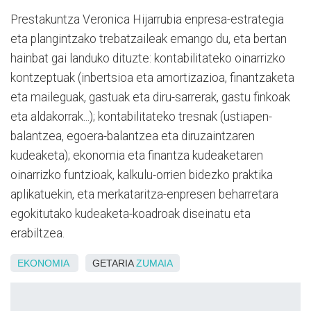
Prestakuntza Veronica Hijarrubia enpresa-estrategia
eta plangintzako trebatzaileak emango du, eta bertan
hainbat gai landuko dituzte: kontabilitateko oinarrizko
kontzeptuak (inbertsioa eta amortizazioa, finantzaketa
eta maileguak, gastuak eta diru-sarrerak, gastu finkoak
eta aldakorrak...); kontabilitateko tresnak (ustiapen-
balantzea, egoera-balantzea eta diruzaintzaren
kudeaketa); ekonomia eta finantza kudeaketaren
oinarrizko funtzioak, kalkulu-orrien bidezko praktika
aplikatuekin, eta merkataritza-enpresen beharretara
egokitutako kudeaketa-koadroak diseinatu eta
erabiltzea.
EKONOMIA
GETARIA
ZUMAIA