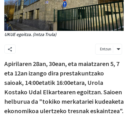
UKUE egoitza. (Intza Trula)
Entzun
Apirilaren 28an, 30ean, eta maiatzaren 5, 7
eta 12an izango dira prestakuntzako
saioak, 14:00etatik 16:00etara, Urola
Kostako Udal Elkartearen egoitzan. Saioen
helburua da "tokiko merkatariei kudeaketa
ekonomikoa ulertzeko tresnak eskaintzea".