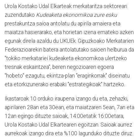
Urola Kostako Udal Elkarteak merkataritza sektoreari
zuzendutako
Kudeaketa ekonomikoa zure esku
prestakuntza saioa antolatu du apirila amaiera eta
maiatza hasierarako, eta horietan izena emateko azken
egunak direla azaldu du UKUEk. Gipuzkoako Merkatarien
Federazioarekin batera antolatutako saioen helburua da
"tokiko merkatariei kudeaketa ekonomikoa ulertzeko
tresnak eskaintzea", beren negozioaren egoera
"hobeto" ezagutu, ekintza-plan "eraginkorrak" diseinatu
eta etorkizunerako erabaki "estrategikoak" hartzeko.
Ikastaroak 10 orduko iraupena izango du eta, zehazki,
apirilaren 28an eta 30ean, eta maiatzaren 5ean, 7an eta
12an egingo dituzte saioak, 14:00etatik 16:00etara,
Urola Kostako Udal Elkartearen egoitzan. Saioak aurrez
aurrekoak izango dira eta %100 lagunduko dituzte diruz.