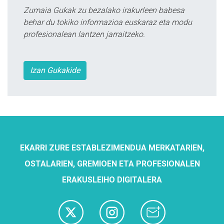
Zumaia Gukak zu bezalako irakurleen babesa
behar du tokiko informazioa euskaraz eta modu
profesionalean lantzen jarraitzeko.
Izan Gukakide
EKARRI ZURE ESTABLEZIMENDUA MERKATARIEN,
OSTALARIEN, GREMIOEN ETA PROFESIONALEN
ERAKUSLEIHO DIGITALERA