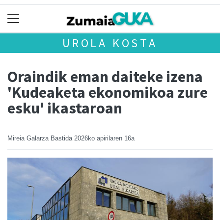
UROLA KOSTA
Oraindik eman daiteke izena
'Kudeaketa ekonomikoa zure
esku' ikastaroan
Mireia Galarza Bastida
2026ko apirilaren 16a