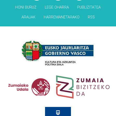
HONI BURUZ
LEGE OHARRA
PUBLIZITATEA
ARAUAK
HARREMANETARAKO
RSS
Babesleak