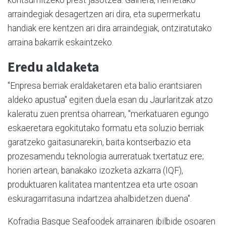
kontsumitzeko prest jasotzea. Gainera, herrietako
arraindegiak desagertzen ari dira, eta supermerkatu
handiak ere kentzen ari dira arraindegiak, ontziratutako
arraina bakarrik eskaintzeko.
Eredu aldaketa
"Enpresa berriak eraldaketaren eta balio erantsiaren
aldeko apustua" egiten duela esan du Jaurlaritzak atzo
kaleratu zuen prentsa oharrean, "merkatuaren egungo
eskaeretara egokitutako formatu eta soluzio berriak
garatzeko gaitasunarekin, baita kontserbazio eta
prozesamendu teknologia aurreratuak txertatuz ere;
horien artean, banakako izozketa azkarra (IQF),
produktuaren kalitatea mantentzea eta urte osoan
eskuragarritasuna indartzea ahalbidetzen duena".
Kofradia Basque Seafoodek arrainaren ibilbide osoaren