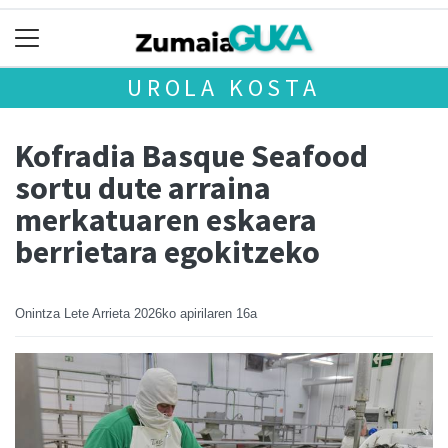
UROLA KOSTA
Kofradia Basque Seafood
sortu dute arraina
merkatuaren eskaera
berrietara egokitzeko
Onintza Lete Arrieta
2026ko apirilaren 16a