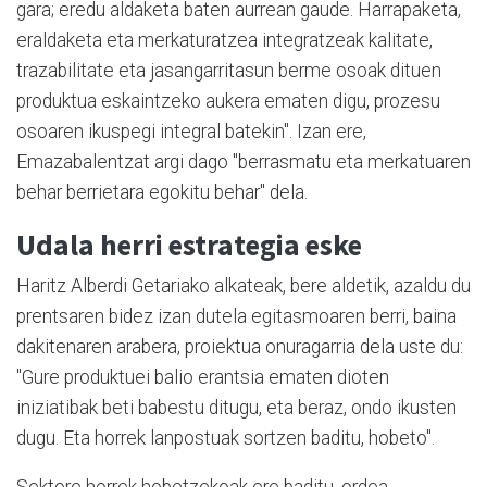
gara; eredu aldaketa baten aurrean gaude. Harrapaketa,
eraldaketa eta merkaturatzea integratzeak kalitate,
trazabilitate eta jasangarritasun berme osoak dituen
produktua eskaintzeko aukera ematen digu, prozesu
osoaren ikuspegi integral batekin". Izan ere,
Emazabalentzat argi dago "berrasmatu eta merkatuaren
behar berrietara egokitu behar" dela.
Udala herri estrategia eske
Haritz Alberdi Getariako alkateak, bere aldetik, azaldu du
prentsaren bidez izan dutela egitasmoaren berri, baina
dakitenaren arabera, proiektua onuragarria dela uste du:
"Gure produktuei balio erantsia ematen dioten
iniziatibak beti babestu ditugu, eta beraz, ondo ikusten
dugu. Eta horrek lanpostuak sortzen baditu, hobeto".