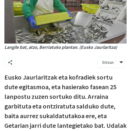
Langile bat, atzo, Berriatuko plantan. (Eusko Jaurlaritza)
Entzun
Eusko Jaurlaritzak eta kofradiek sortu
dute egitasmoa, eta hasierako fasean 25
lanpostu zuzen sortuko ditu. Arraina
garbituta eta ontziratuta salduko dute,
baita aurrez sukaldatutakoa ere, eta
Getarian jarri dute lantegietako bat. Udalak