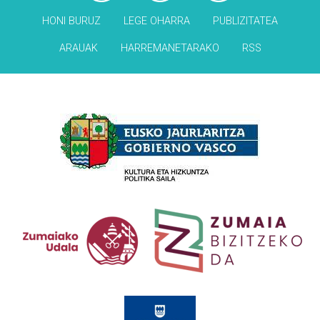
HONI BURUZ
LEGE OHARRA
PUBLIZITATEA
ARAUAK
HARREMANETARAKO
RSS
Babesleak