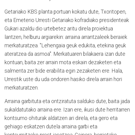
Getariako KBS planta portuan kokatu dute, Txoritopen,
eta Emeterio Urresti Getariako kofradiako presidenteak
Gukari azaldu dio urtebetez aritu direla proiektua
lantzen, helburu argiarekin: arraina arrantzaleek beraiek
merkaturatzea. "Lehengaia geuk edukita, etekina geuk
ateratzea da asmoa". Merkatuaren bilakaera izan dute
kontuan, baita zer arrain mota eskain dezaketen eta
salmenta zer bide erabilita egin zezaketen ere. Hala,
Urrestik uste du uda ondoren hasiko direla arrain hori
merkaturatzen.
Arraina garbituta eta ontziratuta salduko dute, baita jada
sukaldatutako arraina ere. Izan ere, ikusi dute herritarren
kontsumo ohiturak aldatzen ari direla, eta gero eta
gehiago eskatzen dutela arraina garbi eta