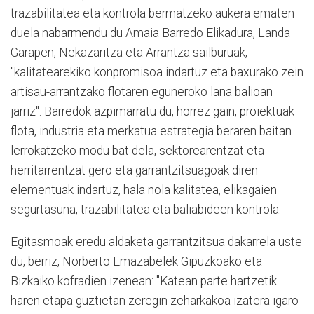
trazabilitatea eta kontrola bermatzeko aukera ematen
duela nabarmendu du Amaia Barredo Elikadura, Landa
Garapen, Nekazaritza eta Arrantza sailburuak,
"kalitatearekiko konpromisoa indartuz eta baxurako zein
artisau-arrantzako flotaren eguneroko lana balioan
jarriz". Barredok azpimarratu du, horrez gain, proiektuak
flota, industria eta merkatua estrategia beraren baitan
lerrokatzeko modu bat dela, sektorearentzat eta
herritarrentzat gero eta garrantzitsuagoak diren
elementuak indartuz, hala nola kalitatea, elikagaien
segurtasuna, trazabilitatea eta baliabideen kontrola.
Egitasmoak eredu aldaketa garrantzitsua dakarrela uste
du, berriz, Norberto Emazabelek Gipuzkoako eta
Bizkaiko kofradien izenean: "Katean parte hartzetik
haren etapa guztietan zeregin zeharkakoa izatera igaro