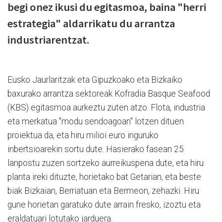
begi onez ikusi du egitasmoa, baina "herri
estrategia" aldarrikatu du arrantza
industriarentzat.
Eusko Jaurlaritzak eta Gipuzkoako eta Bizkaiko
baxurako arrantza sektoreak Kofradia Basque Seafood
(KBS) egitasmoa aurkeztu zuten atzo. Flota, industria
eta merkatua "modu sendoagoan" lotzen dituen
proiektua da, eta hiru milioi euro inguruko
inbertsioarekin sortu dute. Hasierako fasean 25
lanpostu zuzen sortzeko aurreikuspena dute, eta hiru
planta ireki dituzte, horietako bat Getarian, eta beste
biak Bizkaian, Berriatuan eta Bermeon, zehazki. Hiru
gune horietan garatuko dute arrain fresko, izoztu eta
eraldatuari lotutako jarduera.