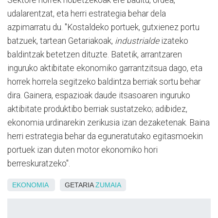
Sektore horrek hobetzekoak ere baditu, ordea,
udalarentzat, eta herri estrategia behar dela
azpimarratu du. "Kostaldeko portuek, gutxienez portu
batzuek, tartean Getariakoak,
industrialde
izateko
baldintzak betetzen dituzte. Batetik, arrantzaren
inguruko aktibitate ekonomiko garrantzitsua dago, eta
horrek horrela segitzeko baldintza berriak sortu behar
dira. Gainera, espazioak daude itsasoaren inguruko
aktibitate produktibo berriak sustatzeko; adibidez,
ekonomia urdinarekin zerikusia izan dezaketenak. Baina
herri estrategia behar da eguneratutako egitasmoekin
portuek izan duten motor ekonomiko hori
berreskuratzeko".
EKONOMIA
GETARIA
ZUMAIA