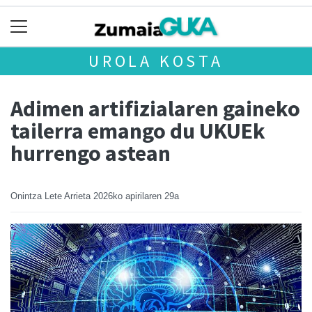
UROLA KOSTA
Adimen artifizialaren gaineko
tailerra emango du UKUEk
hurrengo astean
Onintza Lete Arrieta
2026ko apirilaren 29a