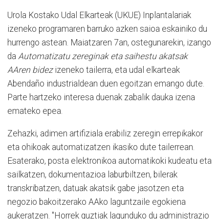
Urola Kostako Udal Elkarteak (UKUE) Inplantalariak
izeneko programaren barruko azken saioa eskainiko du
hurrengo astean. Maiatzaren 7an, ostegunarekin, izango
da
Automatizatu zereginak eta saihestu akatsak
AAren bidez
izeneko tailerra, eta udal elkarteak
Abendaño industrialdean duen egoitzan emango dute.
Parte hartzeko interesa duenak zabalik dauka izena
emateko epea.
Zehazki, adimen artifiziala erabiliz zeregin errepikakor
eta ohikoak automatizatzen ikasiko dute tailerrean.
Esaterako, posta elektronikoa automatikoki kudeatu eta
sailkatzen, dokumentazioa laburbiltzen, bilerak
transkribatzen, datuak akatsik gabe jasotzen eta
negozio bakoitzerako AAko laguntzaile egokiena
aukeratzen. "Horrek guztiak lagunduko du administrazio