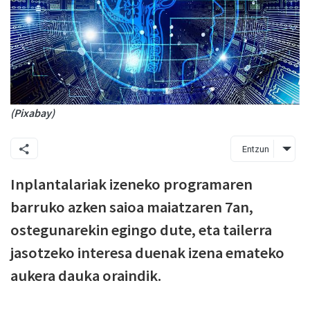
(Pixabay)
Entzun
Inplantalariak izeneko programaren
barruko azken saioa maiatzaren 7an,
ostegunarekin egingo dute, eta tailerra
jasotzeko interesa duenak izena emateko
aukera dauka oraindik.