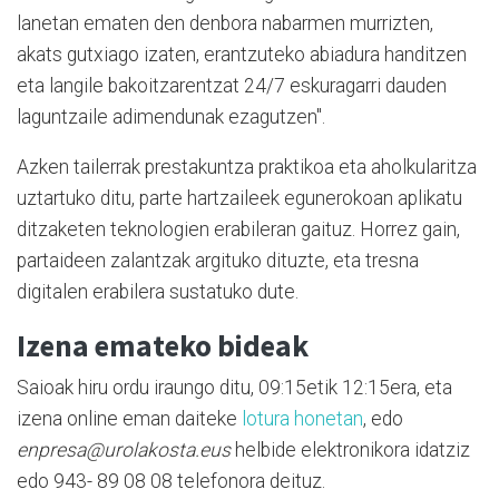
lanetan ematen den denbora nabarmen murrizten,
akats gutxiago izaten, erantzuteko abiadura handitzen
eta langile bakoitzarentzat 24/7 eskuragarri dauden
laguntzaile adimendunak ezagutzen".
Azken tailerrak prestakuntza praktikoa eta aholkularitza
uztartuko ditu, parte hartzaileek egunerokoan aplikatu
ditzaketen teknologien erabileran gaituz. Horrez gain,
partaideen zalantzak argituko dituzte, eta tresna
digitalen erabilera sustatuko dute.
Izena emateko bideak
Saioak hiru ordu iraungo ditu, 09:15etik 12:15era, eta
izena online eman daiteke
lotura honetan
, edo
enpresa@urolakosta.eus
helbide elektronikora idatziz
edo 943- 89 08 08 telefonora deituz.