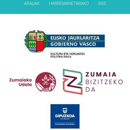
ARAUAK
HARREMANETARAKO
RSS
Babesleak