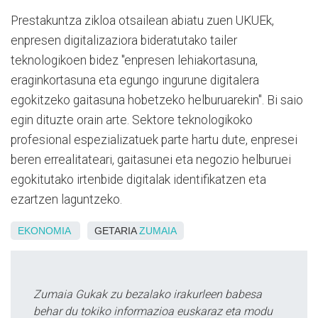
Prestakuntza zikloa otsailean abiatu zuen UKUEk,
enpresen digitalizaziora bideratutako tailer
teknologikoen bidez "enpresen lehiakortasuna,
eraginkortasuna eta egungo ingurune digitalera
egokitzeko gaitasuna hobetzeko helburuarekin". Bi saio
egin dituzte orain arte. Sektore teknologikoko
profesional espezializatuek parte hartu dute, enpresei
beren errealitateari, gaitasunei eta negozio helburuei
egokitutako irtenbide digitalak identifikatzen eta
ezartzen laguntzeko.
EKONOMIA
GETARIA
ZUMAIA
Zumaia Gukak zu bezalako irakurleen babesa
behar du tokiko informazioa euskaraz eta modu