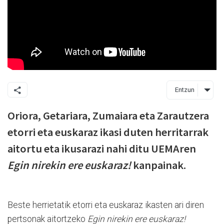
Entzun
Oriora, Getariara, Zumaiara eta Zarautzera
etorri eta euskaraz ikasi duten herritarrak
aitortu eta ikusarazi nahi ditu UEMAren
Egin nirekin ere euskaraz!
kanpainak.
Beste herrietatik etorri eta euskaraz ikasten ari diren
pertsonak aitortzeko
Egin nirekin ere euskaraz!