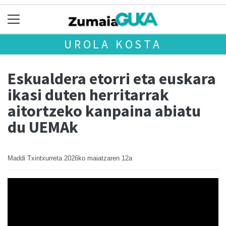
UROLA KOSTA
Eskualdera etorri eta euskara
ikasi duten herritarrak
aitortzeko kanpaina abiatu
du UEMAk
Maddi Txintxurreta
2026ko maiatzaren 12a