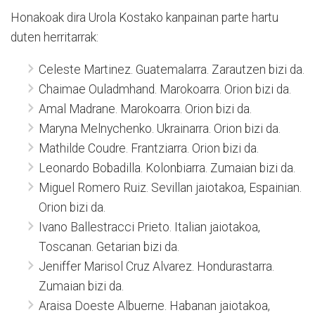
Honakoak dira Urola Kostako kanpainan parte hartu
duten herritarrak:
Celeste Martinez. Guatemalarra. Zarautzen bizi da.
Chaimae Ouladmhand. Marokoarra. Orion bizi da.
Amal Madrane. Marokoarra. Orion bizi da.
Maryna Melnychenko. Ukrainarra. Orion bizi da.
Mathilde Coudre. Frantziarra. Orion bizi da.
Leonardo Bobadilla. Kolonbiarra. Zumaian bizi da.
Miguel Romero Ruiz. Sevillan jaiotakoa, Espainian.
Orion bizi da.
Ivano Ballestracci Prieto. Italian jaiotakoa,
Toscanan. Getarian bizi da.
Jeniffer Marisol Cruz Alvarez. Hondurastarra.
Zumaian bizi da.
Araisa Doeste Albuerne. Habanan jaiotakoa,