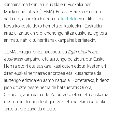
kanpaina martxan jarri du Udalerri Euskaldunen
Mankomunitateak (UEMA). Euskal Herriko ekimena
bada ere, aparteko bideoa eta
kartelak
egin ditu Urola
Kostako kostaldeko herrietako ikasleekin. Euskaldun
arrazializatuekin ere lehenengo hitza euskaraz egitera
animatu nahi ditu herritarrak kanpaina berriarekin.
UEMAk hirugarrenez hauspotu du
Egin nirekin ere
euskaraz!
kanpaina, eta aurtengo edizioan, eta Euskal
Herrira etorri eta euskara ikasi duten edota ikasten ari
diren euskal herritarrak aitortzea eta ikusaraztea da
aurtengo edizioaren asmo nagusia. Horretarako, bideoz
jaso dituzte beste herrialde batzuetatik Oriora,
Getariara, Zumaiara edo Zarautzera etorri eta euskaraz
ikasten ari direnen testigantzak, eta haiekin osatutako
kartelak ere zabaldu dituzte.