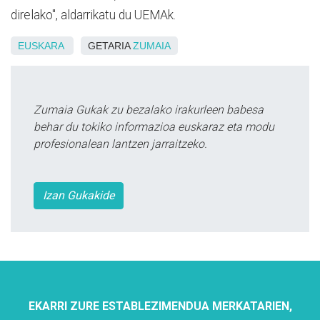
direlako", aldarrikatu du UEMAk.
EUSKARA
GETARIA
ZUMAIA
Zumaia Gukak zu bezalako irakurleen babesa
behar du tokiko informazioa euskaraz eta modu
profesionalean lantzen jarraitzeko.
Izan Gukakide
EKARRI ZURE ESTABLEZIMENDUA MERKATARIEN,