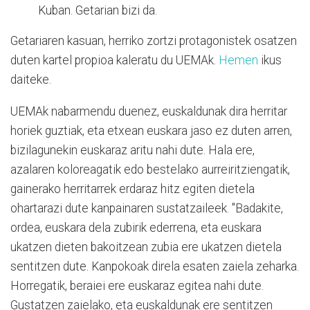
Kuban. Getarian bizi da.
Getariaren kasuan, herriko zortzi protagonistek osatzen
duten kartel propioa kaleratu du UEMAk.
Hemen
ikus
daiteke.
UEMAk nabarmendu duenez, euskaldunak dira herritar
horiek guztiak, eta etxean euskara jaso ez duten arren,
bizilagunekin euskaraz aritu nahi dute. Hala ere,
azalaren koloreagatik edo bestelako aurreiritziengatik,
gainerako herritarrek erdaraz hitz egiten dietela
ohartarazi dute kanpainaren sustatzaileek. "Badakite,
ordea, euskara dela zubirik ederrena, eta euskara
ukatzen dieten bakoitzean zubia ere ukatzen dietela
sentitzen dute. Kanpokoak direla esaten zaiela zeharka.
Horregatik, beraiei ere euskaraz egitea nahi dute.
Gustatzen zaielako, eta euskaldunak ere sentitzen