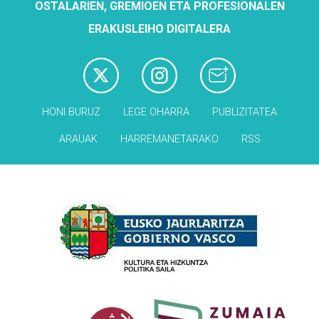
OSTALARIEN, GREMIOEN ETA PROFESIONALEN
ERAKUSLEIHO DIGITALERA
HONI BURUZ
LEGE OHARRA
PUBLIZITATEA
ARAUAK
HARREMANETARAKO
RSS
Babesleak