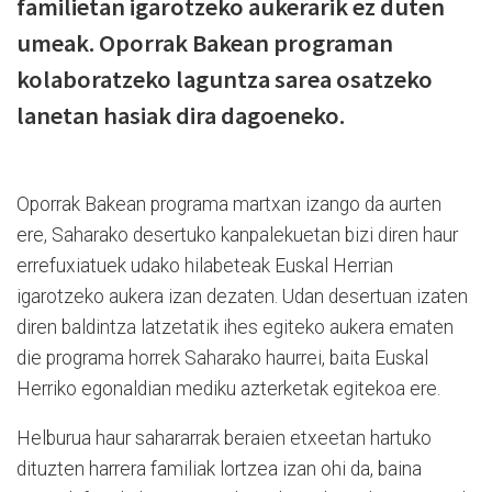
familietan igarotzeko aukerarik ez duten
umeak. Oporrak Bakean programan
kolaboratzeko laguntza sarea osatzeko
lanetan hasiak dira dagoeneko.
Oporrak Bakean programa martxan izango da aurten
ere, Saharako desertuko kanpalekuetan bizi diren haur
errefuxiatuek udako hilabeteak Euskal Herrian
igarotzeko aukera izan dezaten. Udan desertuan izaten
diren baldintza latzetatik ihes egiteko aukera ematen
die programa horrek Saharako haurrei, baita Euskal
Herriko egonaldian mediku azterketak egitekoa ere.
Helburua haur sahararrak beraien etxeetan hartuko
dituzten harrera familiak lortzea izan ohi da, baina