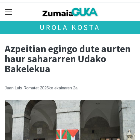
UROLA KOSTA
Azpeitian egingo dute aurten
haur sahararren Udako
Bakelekua
Juan Luis Romatet
2026ko ekainaren 2a