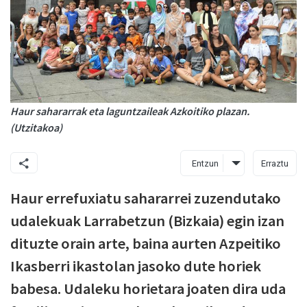
Haur sahararrak eta laguntzaileak Azkoitiko plazan.
(Utzitakoa)
Entzun
Erraztu
Haur errefuxiatu sahararrei zuzendutako
udalekuak Larrabetzun (Bizkaia) egin izan
dituzte orain arte, baina aurten Azpeitiko
Ikasberri ikastolan jasoko dute horiek
babesa. Udaleku horietara joaten dira uda