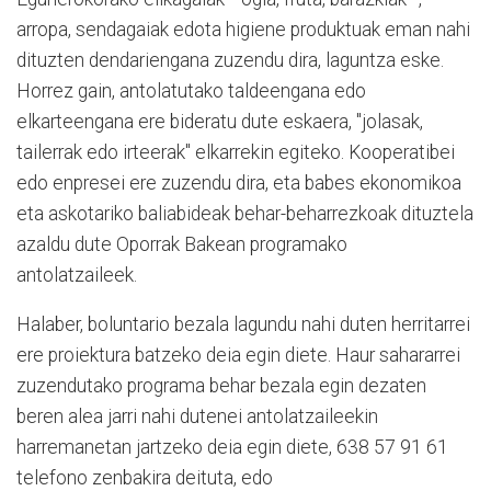
arropa, sendagaiak edota higiene produktuak eman nahi
dituzten dendariengana zuzendu dira, laguntza eske.
Horrez gain, antolatutako taldeengana edo
elkarteengana ere bideratu dute eskaera, "jolasak,
tailerrak edo irteerak" elkarrekin egiteko. Kooperatibei
edo enpresei ere zuzendu dira, eta babes ekonomikoa
eta askotariko baliabideak behar-beharrezkoak dituztela
azaldu dute Oporrak Bakean programako
antolatzaileek.
Halaber, boluntario bezala lagundu nahi duten herritarrei
ere proiektura batzeko deia egin diete. Haur sahararrei
zuzendutako programa behar bezala egin dezaten
beren alea jarri nahi dutenei antolatzaileekin
harremanetan jartzeko deia egin diete, 638 57 91 61
telefono zenbakira deituta, edo