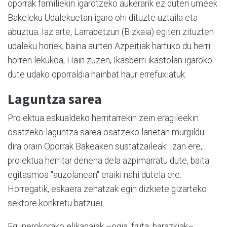
oporrak familiekin igarotzeko aukerarik ez duten umeek
Bakeleku Udalekuetan igaro ohi dituzte uztaila eta
abuztua. Iaz arte, Larrabetzun (Bizkaia) egiten zituzten
udaleku horiek, baina aurten Azpeitiak hartuko du herri
horren lekukoa, Hain zuzen, Ikasberri ikastolan igaroko
dute udako oporraldia hainbat haur errefuxiatuk.
Laguntza sarea
Proiektua eskualdeko herritarrekin zein eragileekin
osatzeko laguntza sarea osatzeko lanetan murgildu
dira orain Oporrak Bakeaken sustatzaileak. Izan ere,
proiektua herritar denena dela azpimarratu dute, baita
egitasmoa "auzolanean" eraiki nahi dutela ere.
Horregatik, eskaera zehatzak egin dizkiete gizarteko
sektore konkretu batzuei.
Egunerokorako elikagaiak –ogia, fruta, barazkiak–,