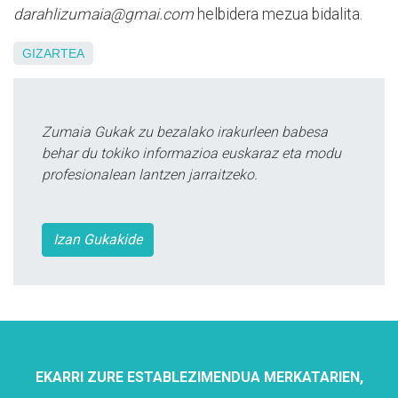
darahlizumaia@gmai.com
helbidera mezua bidalita.
GIZARTEA
Zumaia Gukak zu bezalako irakurleen babesa
behar du tokiko informazioa euskaraz eta modu
profesionalean lantzen jarraitzeko.
Izan Gukakide
EKARRI ZURE ESTABLEZIMENDUA MERKATARIEN,