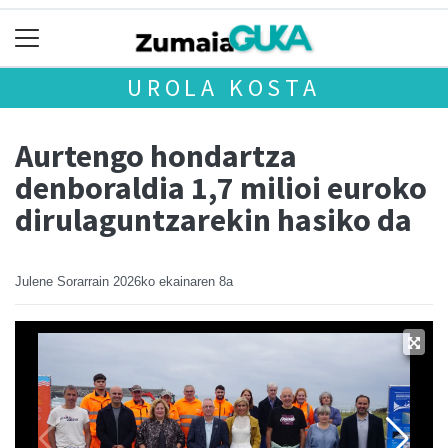
UROLA KOSTA
Aurtengo hondartza
denboraldia 1,7 milioi euroko
dirulaguntzarekin hasiko da
Julene Sorarrain
2026ko ekainaren 8a