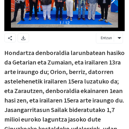
Entzun
Hondartza denboraldia larunbatean hasiko
da Getarian eta Zumaian, eta irailaren 13ra
arte iraungo du; Orion, berriz, datorren
astelehenetik irailaren 15era luzatuko da;
eta Zarautzen, denboraldia ekainaren 1ean
hasi zen, eta irailaren 15era arte iraungo du.
Jasangarritasun Sailak bideratutako 1,7
milioi euroko laguntza jasoko dute
Gipuzkoako kostaldeko udalerriek, udan