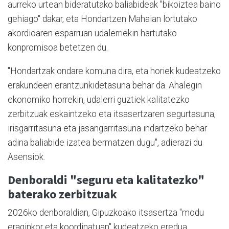
aurreko urtean bideratutako baliabideak "bikoiztea baino
gehiago" dakar, eta Hondartzen Mahaian lortutako
akordioaren esparruan udalerriekin hartutako
konpromisoa betetzen du.
"Hondartzak ondare komuna dira, eta horiek kudeatzeko
erakundeen erantzunkidetasuna behar da. Ahalegin
ekonomiko horrekin, udalerri guztiek kalitatezko
zerbitzuak eskaintzeko eta itsasertzaren segurtasuna,
irisgarritasuna eta jasangarritasuna indartzeko behar
adina baliabide izatea bermatzen dugu", adierazi du
Asensiok.
Denboraldi "seguru eta kalitatezko"
baterako zerbitzuak
2026ko denboraldian, Gipuzkoako itsasertza "modu
eraginkor eta koordinatuan" kudeatzeko eredua