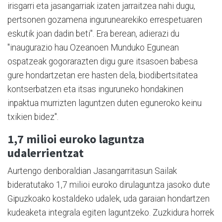
irisgarri eta jasangarriak izaten jarraitzea nahi dugu,
pertsonen gozamena ingurunearekiko errespetuaren
eskutik joan dadin beti". Era berean, adierazi du
"inaugurazio hau Ozeanoen Munduko Egunean
ospatzeak gogorarazten digu gure itsasoen babesa
gure hondartzetan ere hasten dela, biodibertsitatea
kontserbatzen eta itsas inguruneko hondakinen
inpaktua murrizten laguntzen duten eguneroko keinu
txikien bidez".
1,7 milioi euroko laguntza
udalerrientzat
Aurtengo denboraldian Jasangarritasun Sailak
bideratutako 1,7 milioi euroko dirulaguntza jasoko dute
Gipuzkoako kostaldeko udalek, uda garaian hondartzen
kudeaketa integrala egiten laguntzeko. Zuzkidura horrek