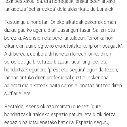
"ezinbestekoa" da, eta horregatik, erakundeen arteko
lankidetza "beharrezkoa" dela aldarrikatu du Esnalek.
Testuinguru horretan, Orioko alkateak eskerrak eman
dizkie gaurko agerraldian Jasangarritasun Sailari, eta
bereziki, Asensiori eta bere lantaldeari, "erronka honi
elkarrekin aurre egiteko erakutsitako konpromisoagatik".
Aldi berean, denboraldi honetan lanean ibiliko diren
sorosleei, garbiketa zerbitzuari, udal langileei eta
hondartzak egunero "prest eta seguru" egon daitezen,
lanean arituko diren profesional guztiei esker ona
adierazi die alkateak, baita sorosle lanetan aritzen diren
surflariei ere.
Bestalde, Asensiok azpimarratu duenez, "gure
hondartzak lurraldeko espazio natural eta bizikidetza
espazio baliotsuenetako bat dira. Espazio seguru,