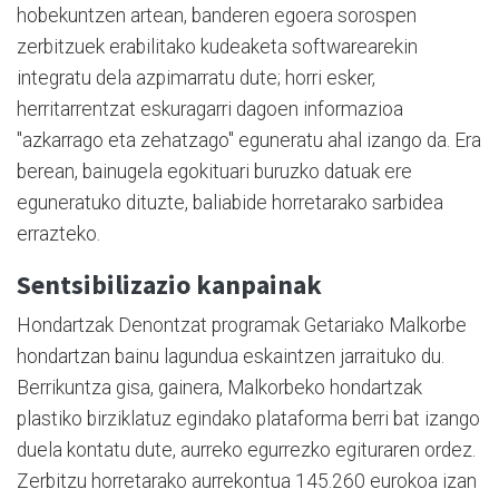
hobekuntzen artean, banderen egoera sorospen
zerbitzuek erabilitako kudeaketa softwarearekin
integratu dela azpimarratu dute; horri esker,
herritarrentzat eskuragarri dagoen informazioa
"azkarrago eta zehatzago" eguneratu ahal izango da. Era
berean, bainugela egokituari buruzko datuak ere
eguneratuko dituzte, baliabide horretarako sarbidea
errazteko.
Sentsibilizazio kanpainak
Hondartzak Denontzat programak Getariako Malkorbe
hondartzan bainu lagundua eskaintzen jarraituko du.
Berrikuntza gisa, gainera, Malkorbeko hondartzak
plastiko birziklatuz egindako plataforma berri bat izango
duela kontatu dute, aurreko egurrezko egituraren ordez.
Zerbitzu horretarako aurrekontua 145.260 eurokoa izan