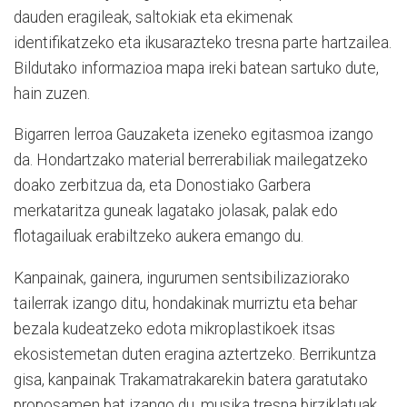
dauden eragileak, saltokiak eta ekimenak
identifikatzeko eta ikusarazteko tresna parte hartzailea.
Bildutako informazioa mapa ireki batean sartuko dute,
hain zuzen.
Bigarren lerroa Gauzaketa izeneko egitasmoa izango
da. Hondartzako material berrerabiliak mailegatzeko
doako zerbitzua da, eta Donostiako Garbera
merkataritza guneak lagatako jolasak, palak edo
flotagailuak erabiltzeko aukera emango du.
Kanpainak, gainera, ingurumen sentsibilizaziorako
tailerrak izango ditu, hondakinak murriztu eta behar
bezala kudeatzeko edota mikroplastikoek itsas
ekosistemetan duten eragina aztertzeko. Berrikuntza
gisa, kanpainak Trakamatrakarekin batera garatutako
proposamen bat izango du, musika tresna birziklatuak