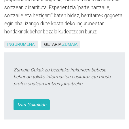
sortzean oinarrituta. Esperientzia "parte hartzaile,
sortzaile eta hezigarri" baten bidez, herritarrek gogoeta
egin ahal izango dute kostaldeko inguruneetan
hondakinak behar bezala kudeatzeari buruz.
INGURUMENA
GETARIA
ZUMAIA
Zumaia Gukak zu bezalako irakurleen babesa
behar du tokiko informazioa euskaraz eta modu
profesionalean lantzen jarraitzeko.
Izan Gukakide