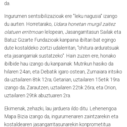
da.
Ingurumen sentsibilizazioak ere "leku nagusia" izango
du aurten. Horretarako,
Udara honetan murgil zaitez
olatuen erritmoan
lelopean, Jasangarritasun Sailak eta
Batuz Gizarte Fundazioak kanpaina ibiltari bat egingo
dute kostaldeko zortzi udalerritan, "ohitura arduratsuak
eta jasangarriak sustatzeko". Hain zuzen ere, honako
ibilbide hau izango du kanpainak: Mutrikun hasiko da
hilaren 24an, eta Debatik igaro ostean, Zumaiara iritsiko
da uztailaren 8tik 12ra; Getarian, uztailaren 15etik 19ra
izango da; Zarautzen, uztailaren 22tik 26ra; eta Orion,
uztailaren 29tik abuztuaren 2ra.
Ekimenak, zehazki, lau jarduera ildo ditu. Lehenengoa
Mapa Bizia izango da, ingurumenaren zaintzarekin eta
kostaldearen jasangarritasunarekin konprometitua