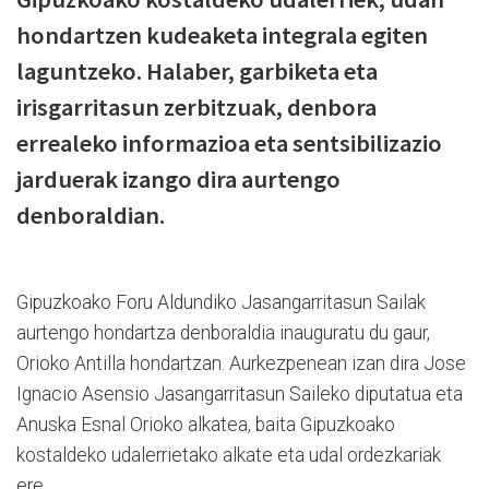
hondartzen kudeaketa integrala egiten
laguntzeko. Halaber, garbiketa eta
irisgarritasun zerbitzuak, denbora
errealeko informazioa eta sentsibilizazio
jarduerak izango dira aurtengo
denboraldian.
Gipuzkoako Foru Aldundiko Jasangarritasun Sailak
aurtengo hondartza denboraldia inauguratu du gaur,
Orioko Antilla hondartzan. Aurkezpenean izan dira Jose
Ignacio Asensio Jasangarritasun Saileko diputatua eta
Anuska Esnal Orioko alkatea, baita Gipuzkoako
kostaldeko udalerrietako alkate eta udal ordezkariak
ere.