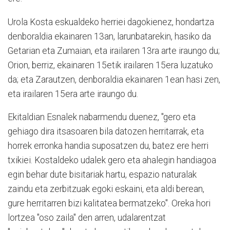
Urola Kosta eskualdeko herriei dagokienez, hondartza
denboraldia ekainaren 13an, larunbatarekin, hasiko da
Getarian eta Zumaian, eta irailaren 13ra arte iraungo du;
Orion, berriz, ekainaren 15etik irailaren 15era luzatuko
da; eta Zarautzen, denboraldia ekainaren 1ean hasi zen,
eta irailaren 15era arte iraungo du.
Ekitaldian Esnalek nabarmendu duenez, "gero eta
gehiago dira itsasoaren bila datozen herritarrak, eta
horrek erronka handia suposatzen du, batez ere herri
txikiei. Kostaldeko udalek gero eta ahalegin handiagoa
egin behar dute bisitariak hartu, espazio naturalak
zaindu eta zerbitzuak egoki eskaini, eta aldi berean,
gure herritarren bizi kalitatea bermatzeko". Oreka hori
lortzea "oso zaila" den arren, udalarentzat