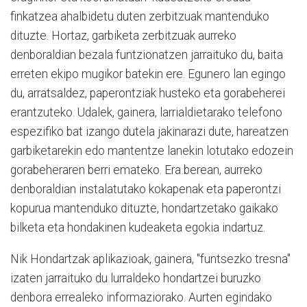
finkatzea ahalbidetu duten zerbitzuak mantenduko
dituzte. Hortaz, garbiketa zerbitzuak aurreko
denboraldian bezala funtzionatzen jarraituko du, baita
erreten ekipo mugikor batekin ere. Egunero lan egingo
du, arratsaldez, paperontziak husteko eta gorabeherei
erantzuteko. Udalek, gainera, larrialdietarako telefono
espezifiko bat izango dutela jakinarazi dute, hareatzen
garbiketarekin edo mantentze lanekin lotutako edozein
gorabeheraren berri emateko. Era berean, aurreko
denboraldian instalatutako kokapenak eta paperontzi
kopurua mantenduko dituzte, hondartzetako gaikako
bilketa eta hondakinen kudeaketa egokia indartuz.
Nik Hondartzak aplikazioak, gainera, "funtsezko tresna"
izaten jarraituko du lurraldeko hondartzei buruzko
denbora errealeko informaziorako. Aurten egindako