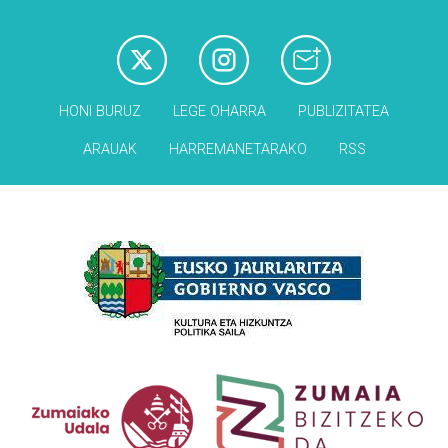
HONI BURUZ
LEGE OHARRA
PUBLIZITATEA
ARAUAK
HARREMANETARAKO
RSS
Babesleak