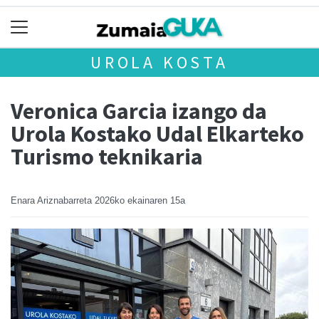
UROLA KOSTA
Veronica Garcia izango da
Urola Kostako Udal Elkarteko
Turismo teknikaria
Enara Ariznabarreta
2026ko ekainaren 15a