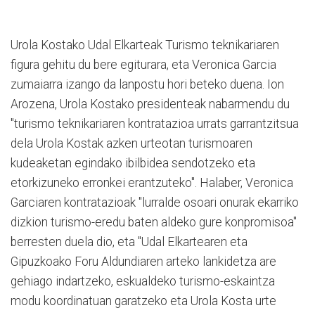
Urola Kostako Udal Elkarteak Turismo teknikariaren
figura gehitu du bere egiturara, eta Veronica Garcia
zumaiarra izango da lanpostu hori beteko duena. Ion
Arozena, Urola Kostako presidenteak nabarmendu du
"turismo teknikariaren kontratazioa urrats garrantzitsua
dela Urola Kostak azken urteotan turismoaren
kudeaketan egindako ibilbidea sendotzeko eta
etorkizuneko erronkei erantzuteko". Halaber, Veronica
Garciaren kontratazioak "lurralde osoari onurak ekarriko
dizkion turismo-eredu baten aldeko gure konpromisoa"
berresten duela dio, eta "Udal Elkartearen eta
Gipuzkoako Foru Aldundiaren arteko lankidetza are
gehiago indartzeko, eskualdeko turismo-eskaintza
modu koordinatuan garatzeko eta Urola Kosta urte