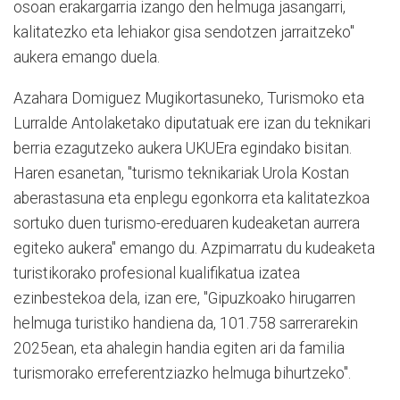
osoan erakargarria izango den helmuga jasangarri,
kalitatezko eta lehiakor gisa sendotzen jarraitzeko"
aukera emango duela.
Azahara Domiguez Mugikortasuneko, Turismoko eta
Lurralde Antolaketako diputatuak ere izan du teknikari
berria ezagutzeko aukera UKUEra egindako bisitan.
Haren esanetan, "turismo teknikariak Urola Kostan
aberastasuna eta enplegu egonkorra eta kalitatezkoa
sortuko duen turismo-ereduaren kudeaketan aurrera
egiteko aukera" emango du. Azpimarratu du kudeaketa
turistikorako profesional kualifikatua izatea
ezinbestekoa dela, izan ere, "Gipuzkoako hirugarren
helmuga turistiko handiena da, 101.758 sarrerarekin
2025ean, eta ahalegin handia egiten ari da familia
turismorako erreferentziazko helmuga bihurtzeko".