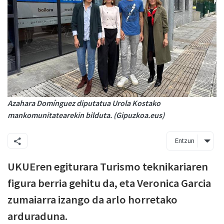
Azahara Domínguez diputatua Urola Kostako
mankomunitatearekin bilduta. (Gipuzkoa.eus)
Entzun
UKUEren egiturara Turismo teknikariaren
figura berria gehitu da, eta Veronica Garcia
zumaiarra izango da arlo horretako
arduraduna.