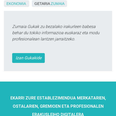
EKONOMIA
GETARIA
ZUMAIA
Zumaia Gukak zu bezalako irakurleen babesa
behar du tokiko informazioa euskaraz eta modu
profesionalean lantzen jarraitzeko.
Izan Gukakide
EKARRI ZURE ESTABLEZIMENDUA MERKATARIEN,
OSTALARIEN, GREMIOEN ETA PROFESIONALEN
ERAKUSLEIHO DIGITALERA