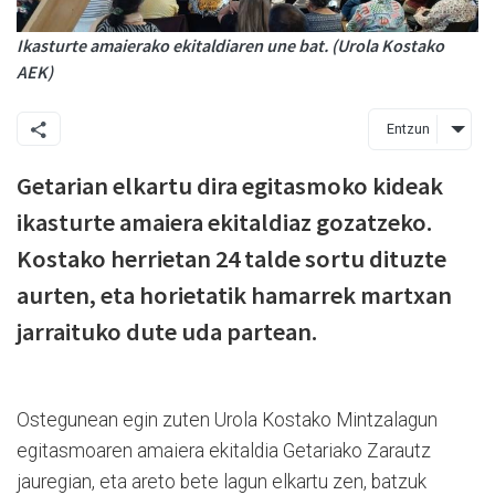
Ikasturte amaierako ekitaldiaren une bat. (Urola Kostako
AEK)
Entzun
Getarian elkartu dira egitasmoko kideak
ikasturte amaiera ekitaldiaz gozatzeko.
Kostako herrietan 24 talde sortu dituzte
aurten, eta horietatik hamarrek martxan
jarraituko dute uda partean.
Ostegunean egin zuten Urola Kostako Mintzalagun
egitasmoaren amaiera ekitaldia Getariako Zarautz
jauregian, eta areto bete lagun elkartu zen, batzuk