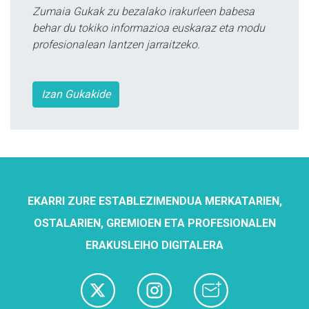
Zumaia Gukak zu bezalako irakurleen babesa
behar du tokiko informazioa euskaraz eta modu
profesionalean lantzen jarraitzeko.
Izan Gukakide
EKARRI ZURE ESTABLEZIMENDUA MERKATARIEN,
OSTALARIEN, GREMIOEN ETA PROFESIONALEN
ERAKUSLEIHO DIGITALERA