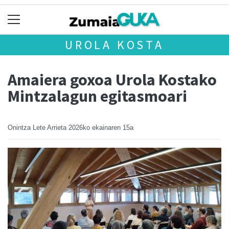
UROLA KOSTA
Amaiera goxoa Urola Kostako
Mintzalagun egitasmoari
Onintza Lete Arrieta
2026ko ekainaren 15a