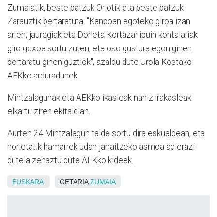
Zumaiatik, beste batzuk Oriotik eta beste batzuk
Zarauztik bertaratuta. "Kanpoan egoteko giroa izan
arren, jauregiak eta Dorleta Kortazar ipuin kontalariak
giro goxoa sortu zuten, eta oso gustura egon ginen
bertaratu ginen guztiok", azaldu dute Urola Kostako
AEKko arduradunek.
Mintzalagunak eta AEKko ikasleak nahiz irakasleak
elkartu ziren ekitaldian.
Aurten 24 Mintzalagun talde sortu dira eskualdean, eta
horietatik hamarrek udan jarraitzeko asmoa adierazi
dutela zehaztu dute AEKko kideek.
EUSKARA
GETARIA
ZUMAIA