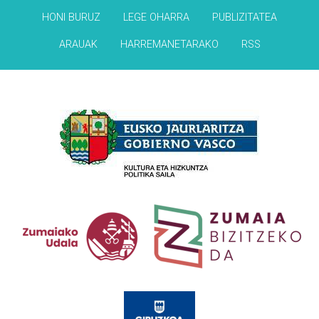
HONI BURUZ
LEGE OHARRA
PUBLIZITATEA
ARAUAK
HARREMANETARAKO
RSS
Babesleak