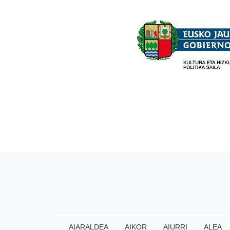
AIARALDEA
AIKOR
AIURRI
ALEA