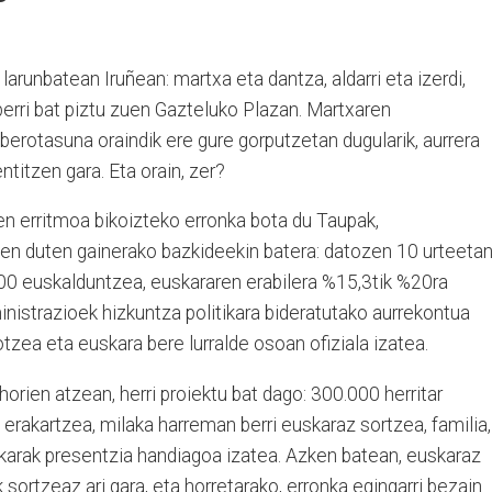
larunbatean Iruñean: martxa eta dantza, aldarri eta izerdi,
erri bat piztu zuen Gazteluko Plazan. Martxaren
erotasuna oraindik ere gure gorputzetan dugularik, aurrera
ntitzen gara. Eta orain, zer?
n erritmoa bikoizteko erronka bota du Taupak,
en duten gainerako bazkideekin batera: datozen 10 urteetan
000 euskalduntzea, euskararen erabilera %15,3tik %20ra
inistrazioek hizkuntza politikara bideratutako aurrekontua
zea eta euskara bere lurralde osoan ofiziala izatea.
 horien atzean, herri proiektu bat dago: 300.000 herritar
rakartzea, milaka harreman berri euskaraz sortzea, familia,
skarak presentzia handiagoa izatea. Azken batean, euskaraz
 sortzeaz ari gara, eta horretarako, erronka egingarri bezain