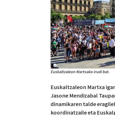
Euskaltzaleon Martxako irudi bat.
Euskaltzaleon Martxa igar
Jasone Mendizabal Taupar
dinamikaren talde eragile
koordinatzaile eta Euskal