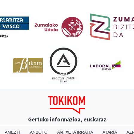
Babesleak
Gertuko informazioa, euskaraz
AMEZTI
ANBOTO
ANTXETA IRRATIA
ATARIA
AZP