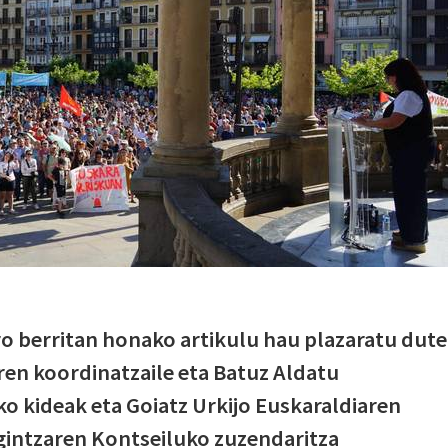
o berritan honako artikulu hau plazaratu dute
en koordinatzaile eta Batuz Aldatu
ko kideak eta Goiatz Urkijo Euskaraldiaren
gintzaren Kontseiluko zuzendaritza