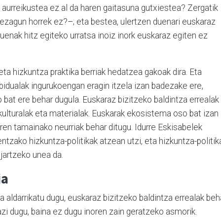
 aurreikustea ez al da haren gaitasuna gutxiestea? Zergatik
zezagun horrek ez?–; eta bestea, ulertzen duenari euskaraz
uenak hitz egiteko urratsa inoiz inork euskaraz egiten ez
a hizkuntza praktika berriak hedatzea gakoak dira. Eta
ibidualak ingurukoengan eragin itzela izan badezake ere,
o bat ere behar dugula. Euskaraz bizitzeko baldintza errealak
, kulturalak eta materialak. Euskarak ekosistema oso bat izan
ren tamainako neurriak behar ditugu. Idurre Eskisabelek
entzako hizkuntza-politikak atzean utzi, eta hizkuntza-politik
 jartzeko unea da.
ia
 aldarrikatu dugu, euskaraz bizitzeko baldintza errealak beh
zi dugu, baina ez dugu inoren zain geratzeko asmorik.