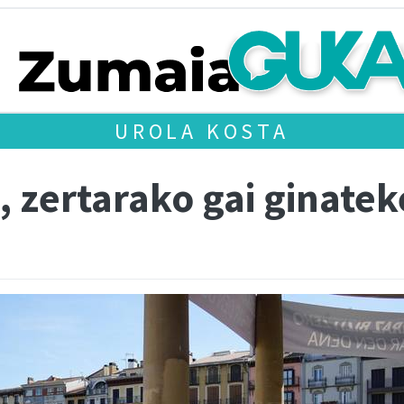
UROLA KOSTA
, zertarako gai ginatek