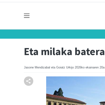
Eta milaka batera
Jasone Mendizabal eta Goiatz Urkijo
2026ko ekainaren 20a