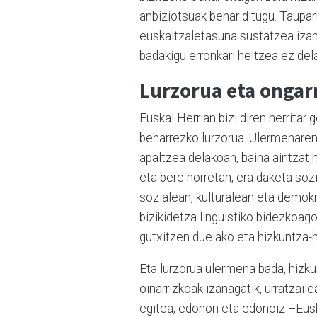
anbiziotsuak behar ditugu. Taupar
euskaltzaletasuna sustatzea izanik
badakigu erronkari heltzea ez del
Lurzorua eta ongar
Euskal Herrian bizi diren herritar
beharrezko lurzorua. Ulermenaren 
apaltzea delakoan, baina aintzat 
eta bere horretan, eraldaketa sozi
sozialean, kulturalean eta demokr
bizikidetza linguistiko bidezkoago
gutxitzen duelako eta hizkuntza-
Eta lurzorua ulermena bada, hizkun
oinarrizkoak izanagatik, urratzaile
egitea, edonon eta edonoiz –Euskal