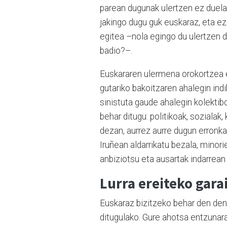
parean dugunak ulertzen ez duela
jakingo dugu guk euskaraz, eta e
egitea –nola egingo du ulertzen d
badio?–.
Euskararen ulermena orokortzea et
gutariko bakoitzaren ahalegin ind
sinistuta gaude ahalegin kolektib
behar ditugu: politikoak, sozialak
dezan, aurrez aurre dugun erronka
Iruñean aldarrikatu bezala, minori
anbiziotsu eta ausartak indarrean
Lurra ereiteko gara
Euskaraz bizitzeko behar den dena
ditugulako. Gure ahotsa entzunara