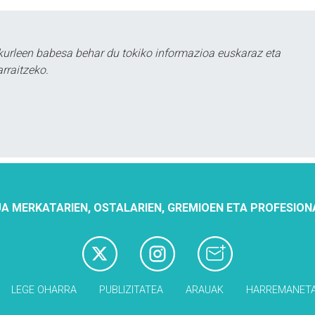
urleen babesa behar du tokiko informazioa euskaraz eta
rraitzeko.
A MERKATARIEN, OSTALARIEN, GREMIOEN ETA PROFESION
LEGE OHARRA
PUBLIZITATEA
ARAUAK
HARREMANET