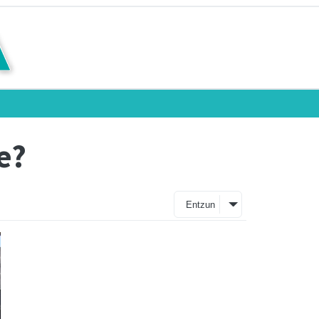
e?
Entzun