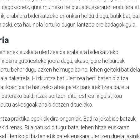
i dagokionez, gure muineko helburua euskararen erabilera et
, erabilera biderkatzeko erronkari heldu diogu, batik bat, ba
a aski, eta hau nola lortuko dugun lantzea ere badagokigula.
ria
 gehienek euskara ulertzea da erabilera biderkatzeko
indarra gutxiesteko joera dugu, akaso, gure helburuak
hartu behar dugu azken helmuga baino, lehen geltoki bat dela
ala dakarrela. Hizkuntza bat ulertzea herri baten bizitza
atikoan parte hartzeko atea parez pare irekitzea da, eta
 baterako baldintzak sortzen ditu, estres linguistikoa
hautu askeagoak ahalbidetzen dituelako.
tza praktika egokiak dira ongarriak. Badira jokabide batzuk,
ak direnak. Bi aipatuko ditugu: bata, lehen hitza euskaraz
 Herriko bi biztanletik batek euskara ulertzen duela jakinik