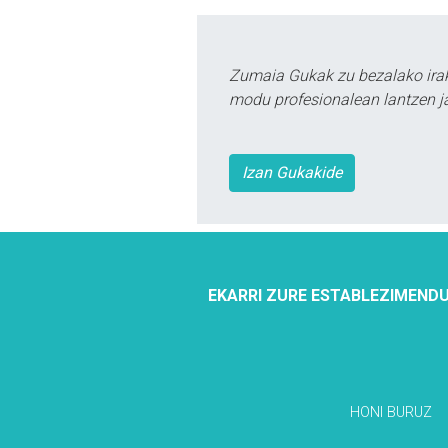
Zumaia Gukak zu bezalako irak
modu profesionalean lantzen ja
Izan Gukakide
EKARRI ZURE ESTABLEZIMENDU
HONI BURUZ