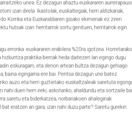
 jarraitzeko unea. Ez dezagun ahaztu euskararen aurrerapaus
orri izan direla. Ikastolak, euskaltegiak, herri aldizkariak,
 edo Korrika eta Euskaraldiaren gisako ekimenak ez ziren
tu hutsak izan: herritarrok sortu genituen, herritarrok egin
gu erronka: euskararen erabilera %20ra igotzea. Horretarako
 hizkuntza praktika berriak heda daitezen lan egingo dugu
adin eskuragarri, eta denon artean bultza dezagun gehiago
da, baina egingarria ere bai. Pentsa dezagun une batez:
riko auzo eta herri guztietako euskaltzaleak saretuta egong
nahi duen herri ireki, askotariko, ahaldundu eta sortzaile ba
rra saretu eta biderkatzea, norbanakoen ahaleginak
bat eratzen ari gara; izan nahi duzu parte? Saretu gurekin: