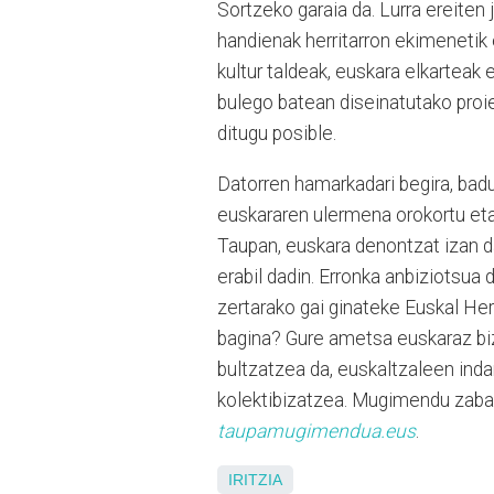
Sortzeko garaia da. Lurra ereiten
handienak herritarron ekimenetik et
kultur taldeak, euskara elkarteak
bulego batean diseinatutako proiek
ditugu posible.
Datorren hamarkadari begira, badu
euskararen ulermena orokortu eta
Taupan, euskara denontzat izan d
erabil dadin. Erronka anbiziotsua 
zertarako gai ginateke Euskal Her
bagina? Gure ametsa euskaraz bizi 
bultzatzea da, euskaltzaleen inda
kolektibizatzea. Mugimendu zabal 
taupamugimendua.eus
.
IRITZIA