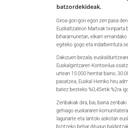
batzordekideak.
Giroa gori-gori egon zen pasa den 
Euskaltzaleon Martxak txinparta b
biharamunetan, elkarri emandako b
egiteko gogo eta indarberrituta se
Dakizuen bezala, euskalduntzeare
Euskalgintzaren Kontseilua osatz
urtean 15.000 herritar baino, 30.
pasatzea, Euskal Herriko hiru adm
batez besteko %0,45etik %2ra igot
Zenbakiak dira, bai, baina zenbaki
gehiago euskararen komunitatera e
lagunarte eta lantoki askotan eu
bizitzeko behar ditugun baldintzak